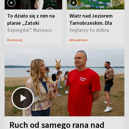
To działo się z nim na
Wiatr nad Jeziorem
planie „Zatoki
Tarnobrzeskim. Dla
Szpiegów”. Mateusz
żeglarzy to dobra
Janicki odsłonił
wiadomość
Rozmowy
Aktualności
aktorski sekret
Ruch od samego rana nad