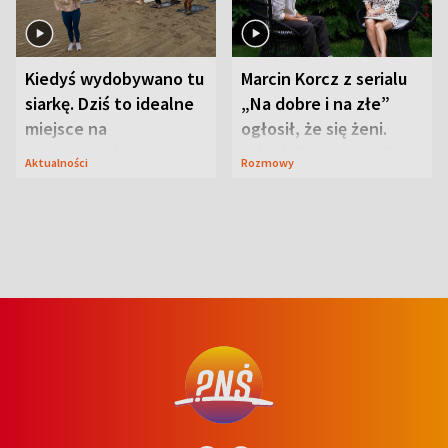
Kiedyś wydobywano tu
Marcin Korcz z serialu
siarkę. Dziś to idealne
„Na dobre i na złe”
miejsce na
ogłosił, że się żeni.
wypoczynek
Zdradził, co zmienił
Aktualności
Rozmowy
syn