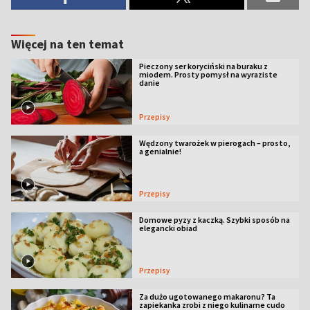
Więcej na ten temat
Pieczony ser koryciński na buraku z
miodem. Prosty pomysł na wyraziste
danie
Przepisy
Wędzony twarożek w pierogach – prosto,
a genialnie!
Przepisy
Domowe pyzy z kaczką. Szybki sposób na
elegancki obiad
Przepisy
Za dużo ugotowanego makaronu? Ta
zapiekanka zrobi z niego kulinarne cudo