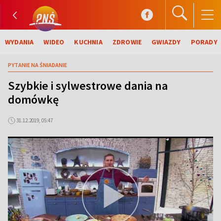
WYDANIA
WIDEO
KUCHNIA
ZDROWIE
GWIAZDY
PORADY
PYTANIE NA ŚNIADANIE
Szybkie i sylwestrowe dania na
domówkę
31.12.2019, 05:47