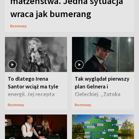
małżeństwa. Jedna sytuacja
wraca jak bumerang
Rozmowy
To dlatego Irena
Tak wyglądał pierwszy
Santor wciąż ma tyle
plan Gelnera i
energii. Jej recepta
Cieleckiej. „Zatoka
jest zaskakująco
szpiegów” od razu ich
Rozmowy
Rozmowy
prosta
zaskoczyła