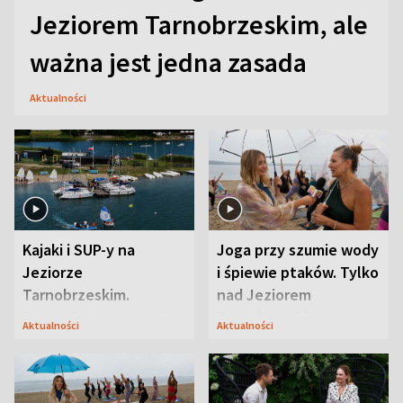
Jeziorem Tarnobrzeskim, ale
ważna jest jedna zasada
Aktualności
Kajaki i SUP-y na
Joga przy szumie wody
Jeziorze
i śpiewie ptaków. Tylko
Tarnobrzeskim.
nad Jeziorem
Przyrodnicy zwracają
Tarnobrzeskim
Aktualności
Aktualności
uwagę na coś jeszcze