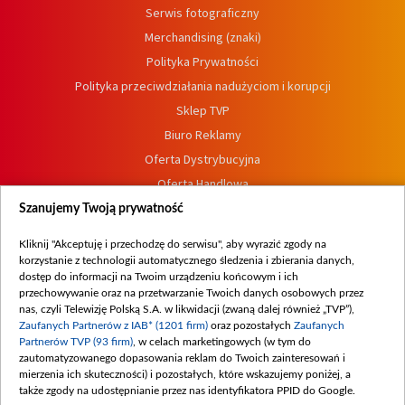
Serwis fotograficzny
Merchandising (znaki)
Polityka Prywatności
Polityka przeciwdziałania nadużyciom i korupcji
Sklep TVP
Biuro Reklamy
Oferta Dystrybucyjna
Oferta Handlowa
Dostępność
Szanujemy Twoją prywatność
Moje zgody
Kliknij "Akceptuję i przechodzę do serwisu", aby wyrazić zgody na
Procedura zgłoszeń wewnętrznych
korzystanie z technologii automatycznego śledzenia i zbierania danych,
dostęp do informacji na Twoim urządzeniu końcowym i ich
przechowywanie oraz na przetwarzanie Twoich danych osobowych przez
nas, czyli Telewizję Polską S.A. w likwidacji (zwaną dalej również „TVP”),
Zaufanych Partnerów z IAB* (1201 firm)
oraz pozostałych
Zaufanych
Partnerów TVP (93 firm)
, w celach marketingowych (w tym do
zautomatyzowanego dopasowania reklam do Twoich zainteresowań i
mierzenia ich skuteczności) i pozostałych, które wskazujemy poniżej, a
także zgody na udostępnianie przez nas identyfikatora PPID do Google.