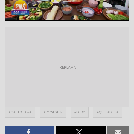
#CIASTO LAWA
#SYLWESTER
#LODY
#QUESADILLA