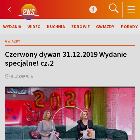
WYDANIA
WIDEO
KUCHNIA
ZDROWIE
GWIAZDY
PORADY
GWIAZDY
Czerwony dywan 31.12.2019 Wydanie
specjalne! cz.2
31.12.2019, 05:38