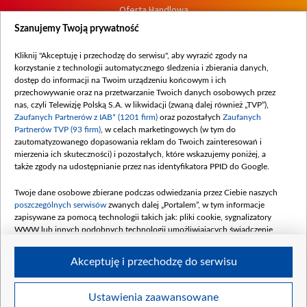
Oferta Handlowa
Dostępność
Szanujemy Twoją prywatność
Moje zgody
Kliknij "Akceptuję i przechodzę do serwisu", aby wyrazić zgody na
Procedura zgłoszeń wewnętrznych
korzystanie z technologii automatycznego śledzenia i zbierania danych,
dostęp do informacji na Twoim urządzeniu końcowym i ich
przechowywanie oraz na przetwarzanie Twoich danych osobowych przez
nas, czyli Telewizję Polską S.A. w likwidacji (zwaną dalej również „TVP”),
Zaufanych Partnerów z IAB* (1201 firm)
oraz pozostałych
Zaufanych
Partnerów TVP (93 firm)
, w celach marketingowych (w tym do
zautomatyzowanego dopasowania reklam do Twoich zainteresowań i
mierzenia ich skuteczności) i pozostałych, które wskazujemy poniżej, a
także zgody na udostępnianie przez nas identyfikatora PPID do Google.
Twoje dane osobowe zbierane podczas odwiedzania przez Ciebie naszych
poszczególnych serwisów
zwanych dalej „Portalem”, w tym informacje
zapisywane za pomocą technologii takich jak: pliki cookie, sygnalizatory
WWW lub innych podobnych technologii umożliwiających świadczenie
dopasowanych i bezpiecznych usług, personalizację treści oraz reklam,
udostępnianie funkcji mediów społecznościowych oraz analizowanie ruchu
Akceptuję i przechodzę do serwisu
w Internecie.
Twoje dane osobowe zbierane podczas odwiedzania przez Ciebie
Ustawienia zaawansowane
poszczególnych serwisów
na Portalu, takie jak adresy IP, identyfikatory