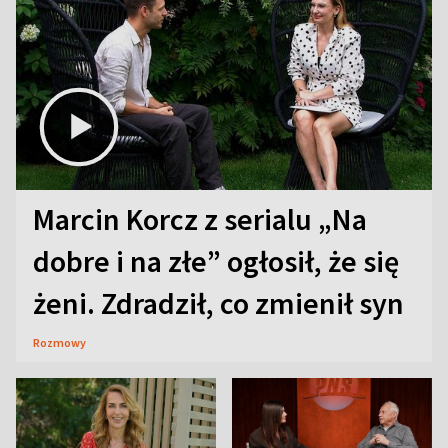
Marcin Korcz z serialu „Na
dobre i na złe” ogłosił, że się
żeni. Zdradził, co zmienił syn
Rozmowy