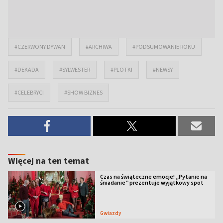
#CZERWONY DYWAN
#ARCHIWA
#PODSUMOWANIE ROKU
#DEKADA
#SYLWESTER
#PLOTKI
#NEWSY
#CELEBRYCI
#SHOW BIZNES
Więcej na ten temat
Czas na świąteczne emocje! „Pytanie na
śniadanie” prezentuje wyjątkowy spot
Gwiazdy