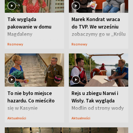
Tak wygląda
Marek Kondrat wraca
pakowanie w domu
do TVP. We wrześniu
Magdaleny
zobaczymy go w „Królu
Waligórskiej-Lisieckiej.
Maciusiu I”
Rozmowy
Rozmowy
Mąż nie odpuszcza
To nie było miejsce
Rejs u zbiegu Narwi i
hazardu. Co mieściło
Wisły. Tak wygląda
się w Kasynie
Modlin od strony wody
Oficerskim?
Aktualności
Aktualności