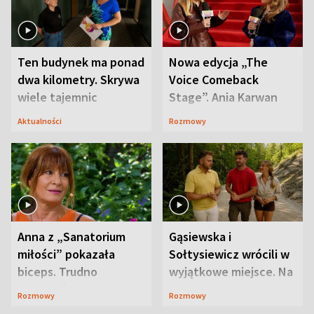
Ten budynek ma ponad
Nowa edycja „The
dwa kilometry. Skrywa
Voice Comeback
wiele tajemnic
Stage”. Ania Karwan
zapowiada
Aktualności
Rozmowy
niespodzianki
Anna z „Sanatorium
Gąsiewska i
miłości” pokazała
Sołtysiewicz wrócili w
biceps. Trudno
wyjątkowe miejsce. Na
uwierzyć, co przeszła
szlaku czekał
Rozmowy
Rozmowy
wcześniej
niedźwiedź