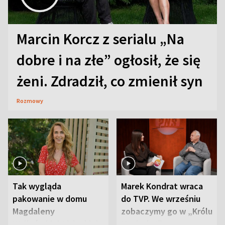
Marcin Korcz z serialu „Na
dobre i na złe” ogłosił, że się
żeni. Zdradził, co zmienił syn
Rozmowy
Tak wygląda
Marek Kondrat wraca
pakowanie w domu
do TVP. We wrześniu
Magdaleny
zobaczymy go w „Królu
Waligórskiej-Lisieckiej.
Maciusiu I”