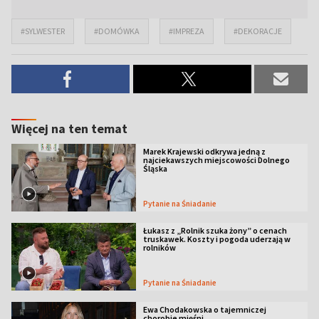
#SYLWESTER
#DOMÓWKA
#IMPREZA
#DEKORACJE
Więcej na ten temat
Marek Krajewski odkrywa jedną z
najciekawszych miejscowości Dolnego
Śląska
Pytanie na Śniadanie
Łukasz z „Rolnik szuka żony” o cenach
truskawek. Koszty i pogoda uderzają w
rolników
Pytanie na Śniadanie
Ewa Chodakowska o tajemniczej
chorobie mięśni