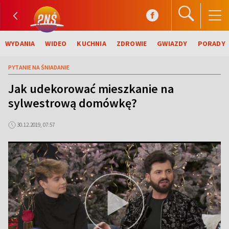
WYDANIA
WIDEO
KUCHNIA
ZDROWIE
GWIAZDY
PORADY
PYTANIE NA ŚNIADANIE
Jak udekorować mieszkanie na
sylwestrową domówkę?
30.12.2019, 07:57