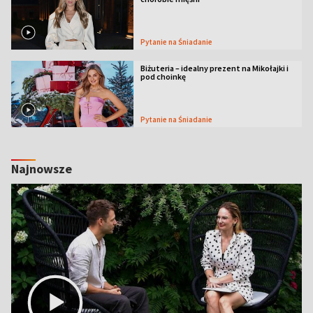
Pytanie na Śniadanie
Biżuteria – idealny prezent na Mikołajki i
pod choinkę
Pytanie na Śniadanie
Najnowsze