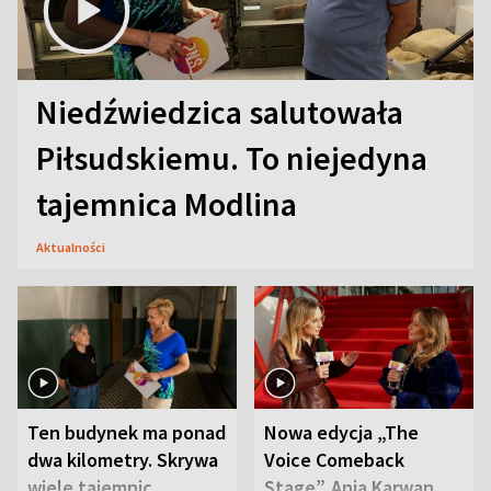
Niedźwiedzica salutowała
Piłsudskiemu. To niejedyna
tajemnica Modlina
Aktualności
Ten budynek ma ponad
Nowa edycja „The
dwa kilometry. Skrywa
Voice Comeback
wiele tajemnic
Stage”. Ania Karwan