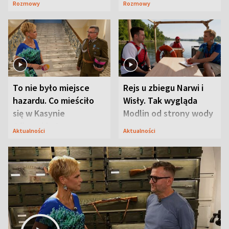
Rozmowy
Rozmowy
Mąż nie odpuszcza
To nie było miejsce
Rejs u zbiegu Narwi i
hazardu. Co mieściło
Wisły. Tak wygląda
się w Kasynie
Modlin od strony wody
Oficerskim?
Aktualności
Aktualności