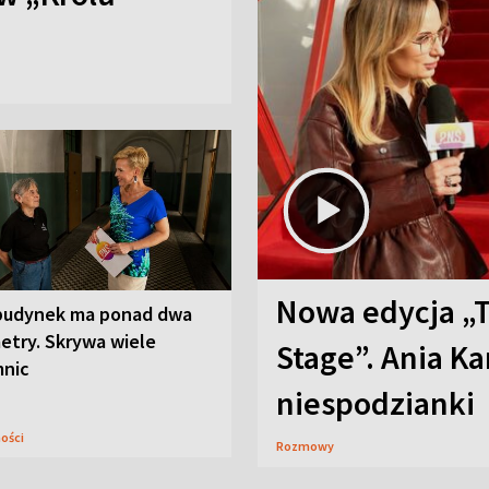
Nowa edycja „
budynek ma ponad dwa
etry. Skrywa wiele
Stage”. Ania K
mnic
niespodzianki
ności
Rozmowy