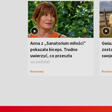
Anna z „Sanatorium miłości”
Gwia
pokazała biceps. Trudno
zost
uwierzyć, co przeszła
swoj
wcześniej
Rozmowy
Rozmo