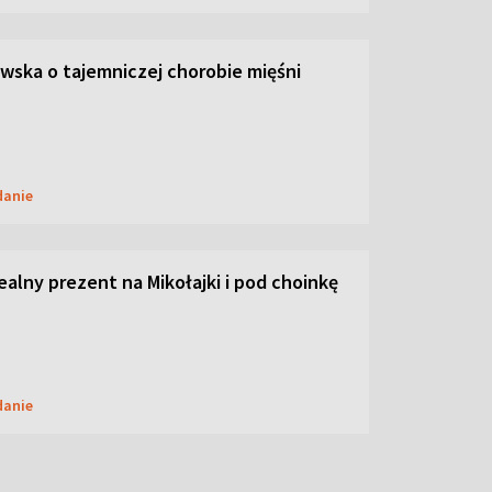
ska o tajemniczej chorobie mięśni
danie
dealny prezent na Mikołajki i pod choinkę
danie