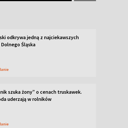
ski odkrywa jedną z najciekawszych
 Dolnego Śląska
danie
lnik szuka żony” o cenach truskawek.
oda uderzają w rolników
danie