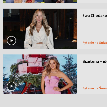
Ewa Chodakow
Pytanie na Śnia
Biżuteria – i
Pytanie na Śnia