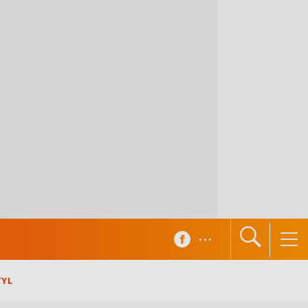
...
TYL