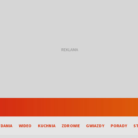
DANIA
WIDEO
KUCHNIA
ZDROWIE
GWIAZDY
PORADY
S