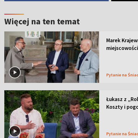
Więcej na ten temat
Marek Krajew
miejscowości
Pytanie na Śnia
Łukasz z „Ro
Koszty i pog
Pytanie na Śnia