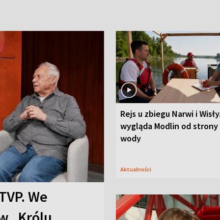
Rejs u zbiegu Narwi i Wisły
wygląda Modlin od strony
wody
Aktualności
TVP. We
w „Królu