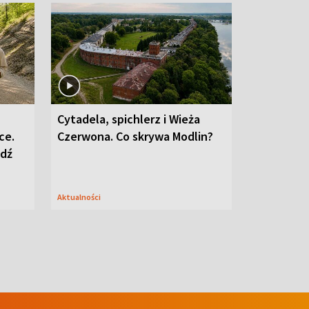
Cytadela, spichlerz i Wieża
ce.
Czerwona. Co skrywa Modlin?
edź
Aktualności