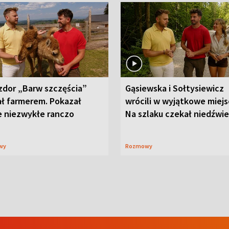
zdor „Barw szczęścia”
Gąsiewska i Sołtysiewicz
ał farmerem. Pokazał
wrócili w wyjątkowe miejs
e niezwykłe ranczo
Na szlaku czekał niedźwi
wy
Rozmowy