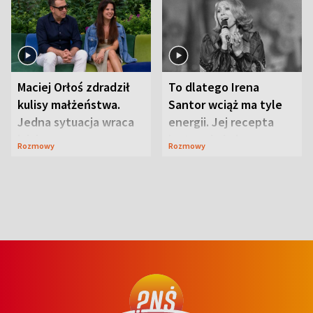
Maciej Orłoś zdradził
To dlatego Irena
kulisy małżeństwa.
Santor wciąż ma tyle
Jedna sytuacja wraca
energii. Jej recepta
jak bumerang
jest zaskakująco
Rozmowy
Rozmowy
prosta