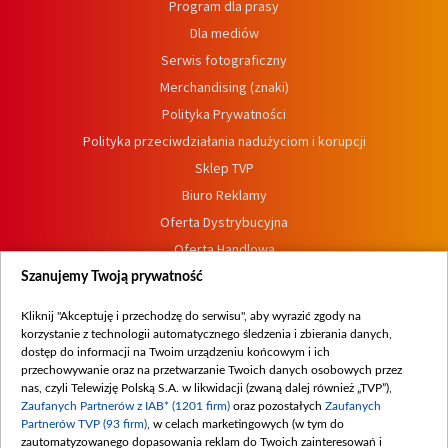
Program dla prasy
Dla mediów
Serwis fotograficzny
Merchandising (znaki)
Polityka Prywatności
Polityka przeciwdziałania nadużyciom i korupcji
Sklep TVP
Biuro Reklamy
Oferta Dystrybucyjna
Oferta Handlowa
Dostępność
Szanujemy Twoją prywatność
Moje zgody
Kliknij "Akceptuję i przechodzę do serwisu", aby wyrazić zgody na
Procedura zgłoszeń wewnętrznych
korzystanie z technologii automatycznego śledzenia i zbierania danych,
dostęp do informacji na Twoim urządzeniu końcowym i ich
przechowywanie oraz na przetwarzanie Twoich danych osobowych przez
nas, czyli Telewizję Polską S.A. w likwidacji (zwaną dalej również „TVP”),
Zaufanych Partnerów z IAB* (1201 firm)
oraz pozostałych
Zaufanych
Partnerów TVP (93 firm)
, w celach marketingowych (w tym do
zautomatyzowanego dopasowania reklam do Twoich zainteresowań i