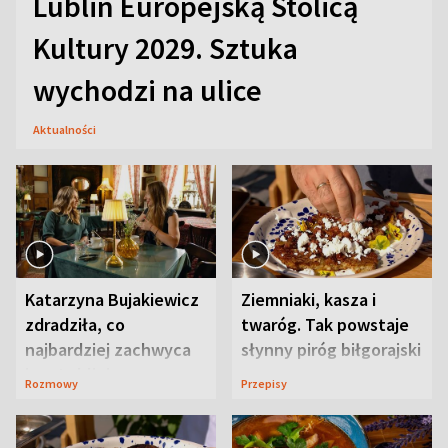
Lublin Europejską Stolicą
Kultury 2029. Sztuka
wychodzi na ulice
Aktualności
Katarzyna Bujakiewicz
Ziemniaki, kasza i
zdradziła, co
twaróg. Tak powstaje
najbardziej zachwyca
słynny piróg biłgorajski
ją w Lublinie
Rozmowy
Przepisy