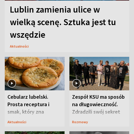
Lublin zamienia ulice w
wielką scenę. Sztuka jest tu
wszędzie
Aktualności
Cebularz lubelski.
Zespół KSU ma sposób
Prosta receptura i
na długowieczność.
smak, który zna
Zdradzili swój sekret
Lubelszczyzna
Aktualności
Rozmowy