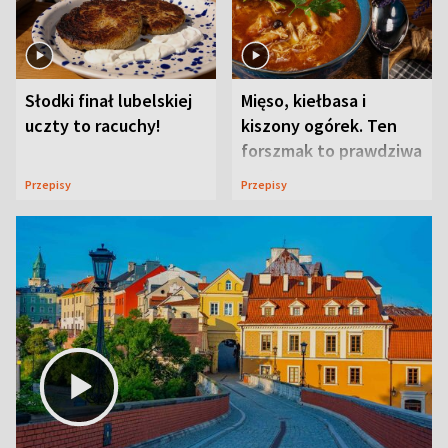
Słodki finał lubelskiej
Mięso, kiełbasa i
uczty to racuchy!
kiszony ogórek. Ten
forszmak to prawdziwa
uczta
Przepisy
Przepisy