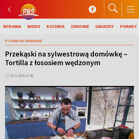
WYDANIA
WIDEO
KUCHNIA
ZDROWIE
GWIAZDY
PORADY
PYTANIE NA ŚNIADANIE
Przekąski na sylwestrową domówkę –
Tortilla z łososiem wędzonym
30.12.2019, 07:48