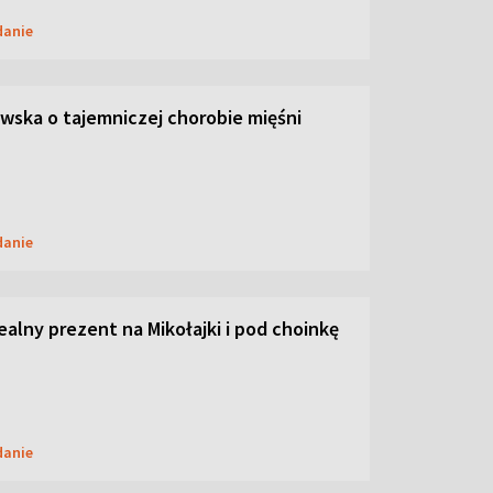
danie
ska o tajemniczej chorobie mięśni
danie
dealny prezent na Mikołajki i pod choinkę
danie