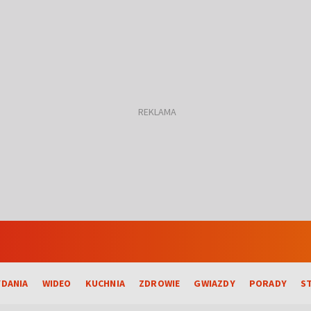
DANIA
WIDEO
KUCHNIA
ZDROWIE
GWIAZDY
PORADY
S