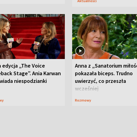
Aktualności
 edycja „The Voice
Anna z „Sanatorium miłoś
back Stage”. Ania Karwan
pokazała biceps. Trudno
wiada niespodzianki
uwierzyć, co przeszła
wcześniej
wy
Rozmowy