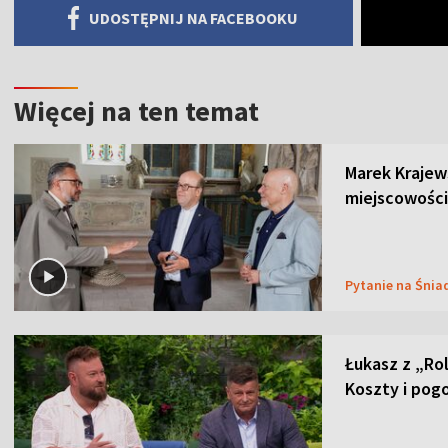
UDOSTĘPNIJ NA FACEBOOKU
Więcej na ten temat
Marek Krajew
miejscowości
Pytanie na Śnia
Łukasz z „Ro
Koszty i pog