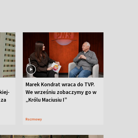
Marek Kondrat wraca do TVP.
iej-
We wrześniu zobaczymy go w
cza
„Królu Maciusiu I”
Rozmowy