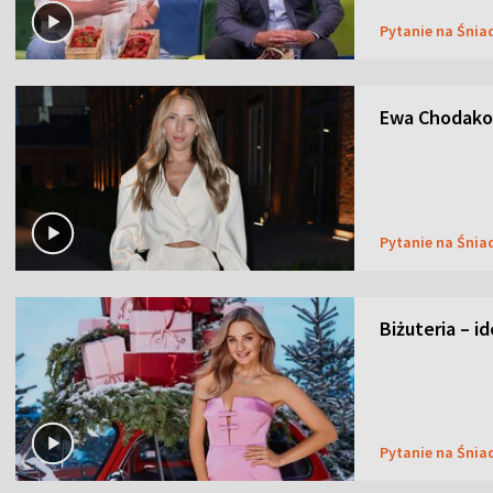
Pytanie na Śnia
Ewa Chodakow
Pytanie na Śnia
Biżuteria – i
Pytanie na Śnia