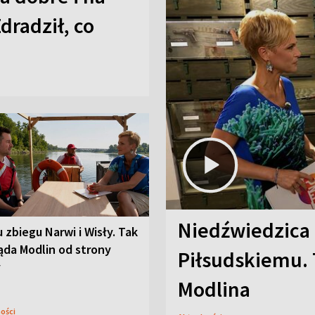
Zdradził, co
Niedźwiedzica
u zbiegu Narwi i Wisły. Tak
ąda Modlin od strony
Piłsudskiemu. 
y
Modlina
ności