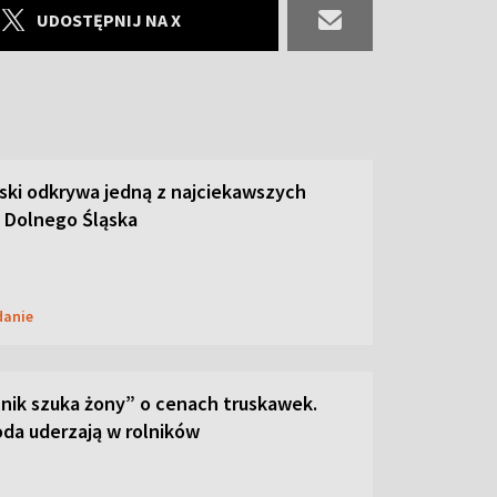
UDOSTĘPNIJ NA X
ski odkrywa jedną z najciekawszych
 Dolnego Śląska
danie
lnik szuka żony” o cenach truskawek.
oda uderzają w rolników