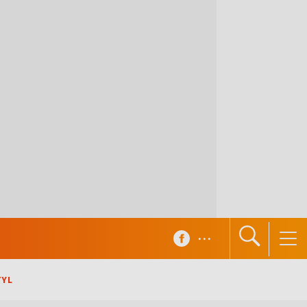
...
TYL