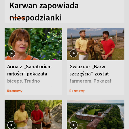
Karwan zapowiada
niespodzianki
Rozmowy
Anna z „Sanatorium
Gwiazdor „Barw
miłości” pokazała
szczęścia” został
biceps. Trudno
farmerem. Pokazał
uwierzyć, co przeszła
swoje niezwykłe
Rozmowy
Rozmowy
wcześniej
ranczo