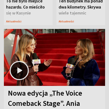
To nie było miejsce
Ten budynek ma ponad
hazardu. Co mieściło
dwa kilometry. Skrywa
się w Kasynie
wiele tajemnic
Oficerskim?
Aktualności
Aktualności
Nowa edycja „The Voice
Comeback Stage”. Ania