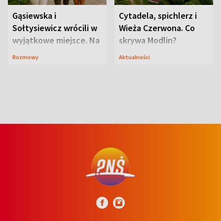
Gąsiewska i
Cytadela, spichlerz i
Sołtysiewicz wrócili w
Wieża Czerwona. Co
wyjątkowe miejsce. Na
skrywa Modlin?
szlaku czekał
Rozmowy
Aktualności
niedźwiedź