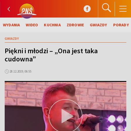
WYDANIA
WIDEO
KUCHNIA
ZDROWIE
GWIAZDY
PORADY
GWIAZDY
Piękni i młodzi – „Ona jest taka
cudowna”
28.12.2019, 06:55