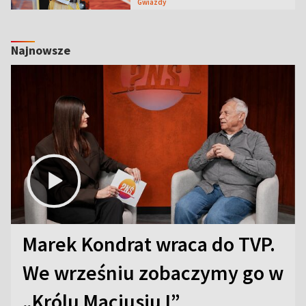
Gwiazdy
Najnowsze
Marek Kondrat wraca do TVP.
We wrześniu zobaczymy go w
„Królu Maciusiu I”