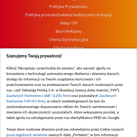
Polityka Prywatności
Polityka przeciwdziałania nadużyciom i korupcji
Sklep TVP
Biuro Reklamy
Oferta Dystrybucyjna
Oferta Handlowa
Dostępność
Szanujemy Twoją prywatność
Moje zgody
Kliknij "Akceptuję i przechodzę do serwisu", aby wyrazić zgody na
Procedura zgłoszeń wewnętrznych
korzystanie z technologii automatycznego śledzenia i zbierania danych,
dostęp do informacji na Twoim urządzeniu końcowym i ich
przechowywanie oraz na przetwarzanie Twoich danych osobowych przez
nas, czyli Telewizję Polską S.A. w likwidacji (zwaną dalej również „TVP”),
Zaufanych Partnerów z IAB* (1201 firm)
oraz pozostałych
Zaufanych
Partnerów TVP (93 firm)
, w celach marketingowych (w tym do
zautomatyzowanego dopasowania reklam do Twoich zainteresowań i
mierzenia ich skuteczności) i pozostałych, które wskazujemy poniżej, a
także zgody na udostępnianie przez nas identyfikatora PPID do Google.
Twoje dane osobowe zbierane podczas odwiedzania przez Ciebie naszych
poszczególnych serwisów
zwanych dalej „Portalem”, w tym informacje