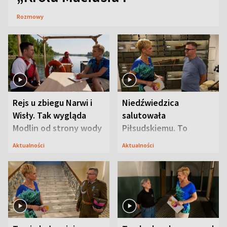
Rozmowy
Rejs u zbiegu Narwi i
Niedźwiedzica
Wisły. Tak wygląda
salutowała
Modlin od strony wody
Piłsudskiemu. To
niejedyna tajemnica
Aktualności
Aktualności
Modlina