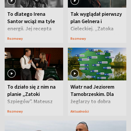
To dlatego Irena
Tak wyglądał pierwszy
Santor wciąż ma tyle
plan Gelnera i
energii. Jej recepta
Cieleckiej. „Zatoka
jest zaskakująco
szpiegów” od razu ich
Rozmowy
Rozmowy
prosta
zaskoczyła
To działo się z nim na
Wiatr nad Jeziorem
planie „Zatoki
Tarnobrzeskim. Dla
Szpiegów”. Mateusz
żeglarzy to dobra
Janicki odsłonił
wiadomość
Rozmowy
Aktualności
aktorski sekret