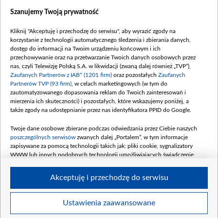
Dostępność
Szanujemy Twoją prywatność
Moje zgody
Kliknij "Akceptuję i przechodzę do serwisu", aby wyrazić zgody na
Procedura zgłoszeń wewnętrznych
korzystanie z technologii automatycznego śledzenia i zbierania danych,
dostęp do informacji na Twoim urządzeniu końcowym i ich
przechowywanie oraz na przetwarzanie Twoich danych osobowych przez
nas, czyli Telewizję Polską S.A. w likwidacji (zwaną dalej również „TVP”),
Zaufanych Partnerów z IAB* (1201 firm)
oraz pozostałych
Zaufanych
Partnerów TVP (93 firm)
, w celach marketingowych (w tym do
zautomatyzowanego dopasowania reklam do Twoich zainteresowań i
mierzenia ich skuteczności) i pozostałych, które wskazujemy poniżej, a
także zgody na udostępnianie przez nas identyfikatora PPID do Google.
Twoje dane osobowe zbierane podczas odwiedzania przez Ciebie naszych
poszczególnych serwisów
zwanych dalej „Portalem”, w tym informacje
zapisywane za pomocą technologii takich jak: pliki cookie, sygnalizatory
WWW lub innych podobnych technologii umożliwiających świadczenie
dopasowanych i bezpiecznych usług, personalizację treści oraz reklam,
udostępnianie funkcji mediów społecznościowych oraz analizowanie ruchu
Akceptuję i przechodzę do serwisu
w Internecie.
Twoje dane osobowe zbierane podczas odwiedzania przez Ciebie
Ustawienia zaawansowane
poszczególnych serwisów
na Portalu, takie jak adresy IP, identyfikatory
© 2026 Telewizja Polska S. A. w likwidacji
Twoich urządzeń końcowych i identyfikatory plików cookie, informacje o