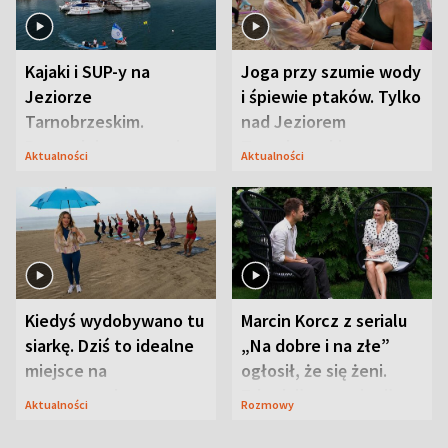
Kajaki i SUP-y na
Joga przy szumie wody
Jeziorze
i śpiewie ptaków. Tylko
Tarnobrzeskim.
nad Jeziorem
Przyrodnicy zwracają
Tarnobrzeskim
Aktualności
Aktualności
uwagę na coś jeszcze
Kiedyś wydobywano tu
Marcin Korcz z serialu
siarkę. Dziś to idealne
„Na dobre i na złe”
miejsce na
ogłosił, że się żeni.
wypoczynek
Zdradził, co zmienił
Aktualności
Rozmowy
syn