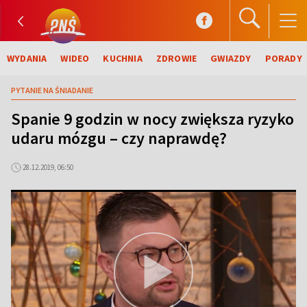
WYDANIA
WIDEO
KUCHNIA
ZDROWIE
GWIAZDY
PORADY
PYTANIE NA ŚNIADANIE
Spanie 9 godzin w nocy zwiększa ryzyko
udaru mózgu – czy naprawdę?
28.12.2019, 06:50