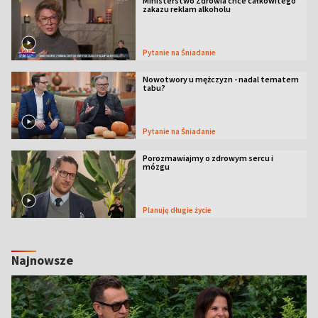
Ministerstwo Zdrowia chce całkowitego
zakazu reklam alkoholu
Pytanie na Śniadanie
Nowotwory u mężczyzn - nadal tematem
tabu?
Pytanie na Śniadanie
Porozmawiajmy o zdrowym sercu i
mózgu
Planuję długie życie
Najnowsze