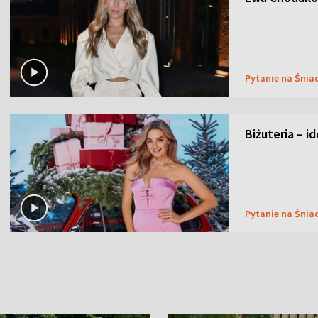
Pytanie na Śnia
Biżuteria – i
Pytanie na Śnia