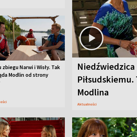
Niedźwiedzica
u zbiegu Narwi i Wisły. Tak
ąda Modlin od strony
Piłsudskiemu. 
y
Modlina
ności
Aktualności