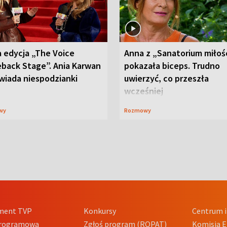
 edycja „The Voice
Anna z „Sanatorium miłoś
back Stage”. Ania Karwan
pokazała biceps. Trudno
wiada niespodzianki
uwierzyć, co przeszła
wcześniej
wy
Rozmowy
ment TVP
Konkursy
Centrum i
Programowa
Zgłoś program (ROPAT)
Komisja E