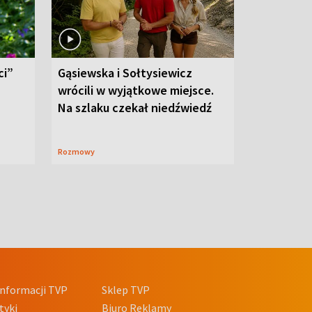
ci”
Gąsiewska i Sołtysiewicz
wrócili w wyjątkowe miejsce.
Na szlaku czekał niedźwiedź
Rozmowy
nformacji TVP
Sklep TVP
tyki
Biuro Reklamy