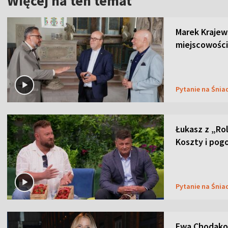
Więcej na ten temat
Marek Krajew
miejscowości
Pytanie na Śnia
Łukasz z „Ro
Koszty i pog
Pytanie na Śnia
Ewa Chodakow