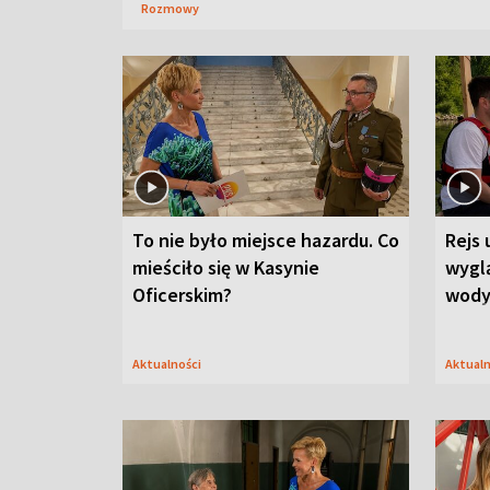
Rozmowy
To nie było miejsce hazardu. Co
Rejs 
mieściło się w Kasynie
wygl
Oficerskim?
wod
Aktualności
Aktual