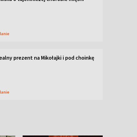
danie
dealny prezent na Mikołajki i pod choinkę
danie