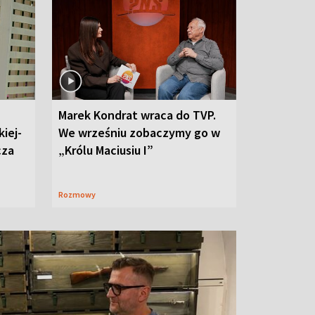
Marek Kondrat wraca do TVP.
iej-
We wrześniu zobaczymy go w
cza
„Królu Maciusiu I”
Rozmowy