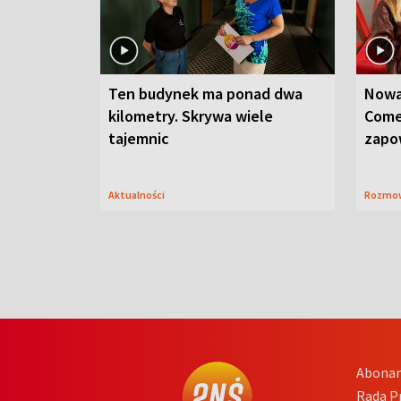
Ten budynek ma ponad dwa
Nowa
kilometry. Skrywa wiele
Come
tajemnic
zapo
Aktualności
Rozmo
Abona
Rada 