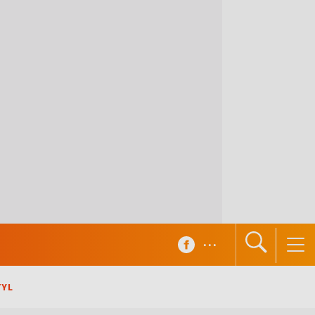
...
TYL