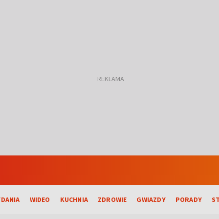
DANIA
WIDEO
KUCHNIA
ZDROWIE
GWIAZDY
PORADY
S