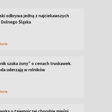
ski odkrywa jedną z najciekawszych
 Dolnego Śląska
danie
lnik szuka żony” o cenach truskawek.
oda uderzają w rolników
danie
ska o tajemniczej chorobie mięśni