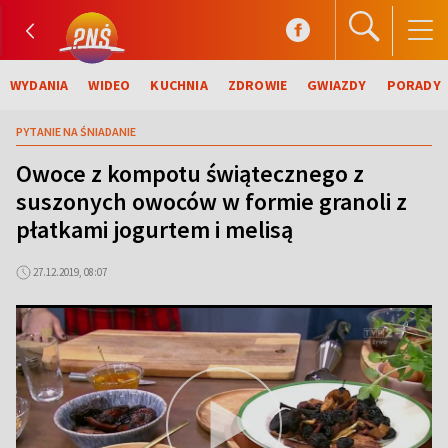
WYDANIA
WIDEO
KUCHNIA
ZDROWIE
GWIAZDY
PORADY
PYTANIE NA ŚNIADANIE
Owoce z kompotu świątecznego z
suszonych owoców w formie granoli z
płatkami jogurtem i melisą
27.12.2019, 08:07