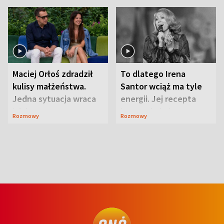
Maciej Orłoś zdradził
To dlatego Irena
kulisy małżeństwa.
Santor wciąż ma tyle
Jedna sytuacja wraca
energii. Jej recepta
jak bumerang
jest zaskakująco
Rozmowy
Rozmowy
prosta