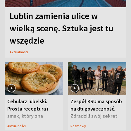
Lublin zamienia ulice w
wielką scenę. Sztuka jest tu
wszędzie
Aktualności
Cebularz lubelski.
Zespół KSU ma sposób
Prosta receptura i
na długowieczność.
smak, który zna
Zdradzili swój sekret
Lubelszczyzna
Aktualności
Rozmowy