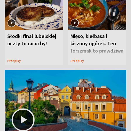
Słodki finał lubelskiej
Mięso, kiełbasa i
uczty to racuchy!
kiszony ogórek. Ten
forszmak to prawdziwa
uczta
Przepisy
Przepisy