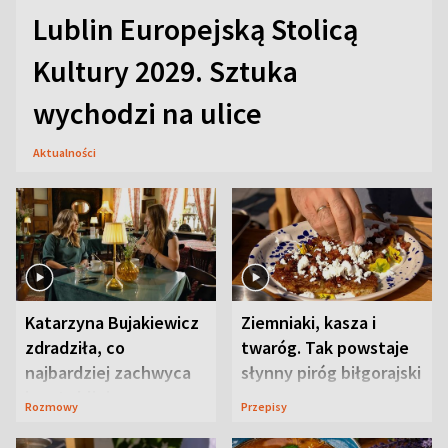
Lublin Europejską Stolicą
Kultury 2029. Sztuka
wychodzi na ulice
Aktualności
Katarzyna Bujakiewicz
Ziemniaki, kasza i
zdradziła, co
twaróg. Tak powstaje
najbardziej zachwyca
słynny piróg biłgorajski
ją w Lublinie
Rozmowy
Przepisy