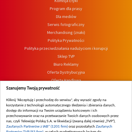
Komisja Etyki
Program dla prasy
Dla mediów
Serwis fotograficzny
Merchandising (znaki)
Polityka Prywatności
Polityka przeciwdziałania nadużyciom i korupcji
Sklep TVP
Biuro Reklamy
Oferta Dystrybucyjna
Oferta Handlowa
Dostępność
Szanujemy Twoją prywatność
Moje zgody
Kliknij "Akceptuję i przechodzę do serwisu", aby wyrazić zgody na
Procedura zgłoszeń wewnętrznych
korzystanie z technologii automatycznego śledzenia i zbierania danych,
dostęp do informacji na Twoim urządzeniu końcowym i ich
przechowywanie oraz na przetwarzanie Twoich danych osobowych przez
nas, czyli Telewizję Polską S.A. w likwidacji (zwaną dalej również „TVP”),
Zaufanych Partnerów z IAB* (1201 firm)
oraz pozostałych
Zaufanych
Partnerów TVP (93 firm)
, w celach marketingowych (w tym do