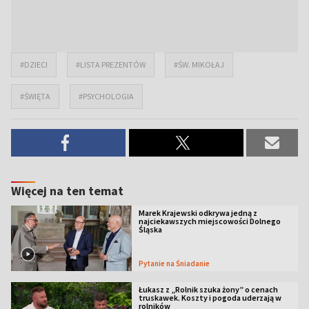
#DZIECI
#LISTA PREZENTÓW
#ŚW. MIKOŁAJ
#ŚWIĘTA
#PSYCHOLOGIA
Więcej na ten temat
Marek Krajewski odkrywa jedną z
najciekawszych miejscowości Dolnego
Śląska
Pytanie na Śniadanie
Łukasz z „Rolnik szuka żony” o cenach
truskawek. Koszty i pogoda uderzają w
rolników