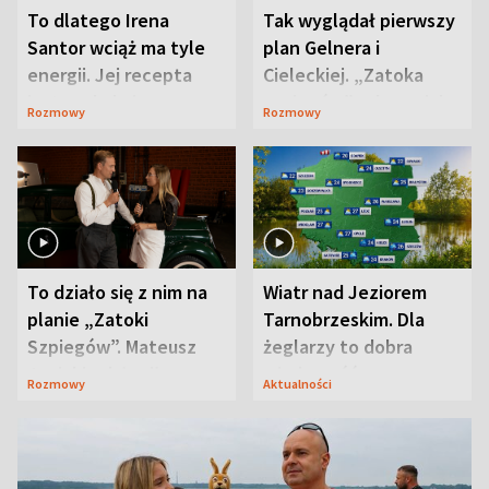
To dlatego Irena
Tak wyglądał pierwszy
Santor wciąż ma tyle
plan Gelnera i
energii. Jej recepta
Cieleckiej. „Zatoka
jest zaskakująco
szpiegów” od razu ich
Rozmowy
Rozmowy
prosta
zaskoczyła
To działo się z nim na
Wiatr nad Jeziorem
planie „Zatoki
Tarnobrzeskim. Dla
Szpiegów”. Mateusz
żeglarzy to dobra
Janicki odsłonił
wiadomość
Rozmowy
Aktualności
aktorski sekret