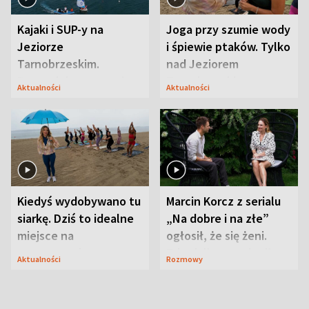
Kajaki i SUP-y na
Joga przy szumie wody
Jeziorze
i śpiewie ptaków. Tylko
Tarnobrzeskim.
nad Jeziorem
Przyrodnicy zwracają
Tarnobrzeskim
Aktualności
Aktualności
uwagę na coś jeszcze
Kiedyś wydobywano tu
Marcin Korcz z serialu
siarkę. Dziś to idealne
„Na dobre i na złe”
miejsce na
ogłosił, że się żeni.
wypoczynek
Zdradził, co zmienił
Aktualności
Rozmowy
syn