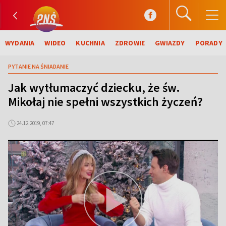
WYDANIA
WIDEO
KUCHNIA
ZDROWIE
GWIAZDY
PORADY
PYTANIE NA ŚNIADANIE
Jak wytłumaczyć dziecku, że św.
Mikołaj nie spełni wszystkich życzeń?
24.12.2019, 07:47