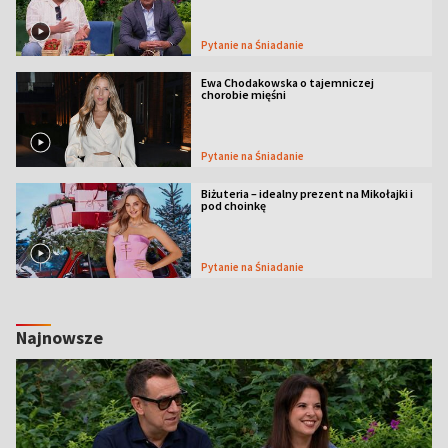
Pytanie na Śniadanie
Ewa Chodakowska o tajemniczej
chorobie mięśni
Pytanie na Śniadanie
Biżuteria – idealny prezent na Mikołajki i
pod choinkę
Pytanie na Śniadanie
Najnowsze