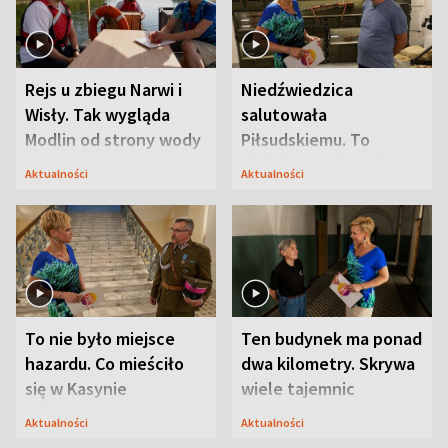
Rejs u zbiegu Narwi i
Niedźwiedzica
Wisły. Tak wygląda
salutowała
Modlin od strony wody
Piłsudskiemu. To
niejedyna tajemnica
Aktualności
Aktualności
Modlina
To nie było miejsce
Ten budynek ma ponad
hazardu. Co mieściło
dwa kilometry. Skrywa
się w Kasynie
wiele tajemnic
Oficerskim?
Aktualności
Aktualności