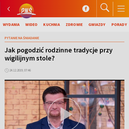
WYDANIA
WIDEO
KUCHNIA
ZDROWIE
GWIAZDY
PORADY
PYTANIE NA ŚNIADANIE
Jak pogodzić rodzinne tradycje przy
wigilijnym stole?
24.12.2019, 07:46