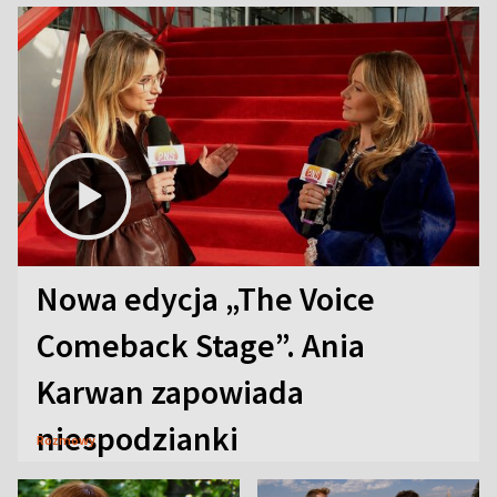
Nowa edycja „The Voice
Comeback Stage”. Ania
Karwan zapowiada
niespodzianki
Rozmowy