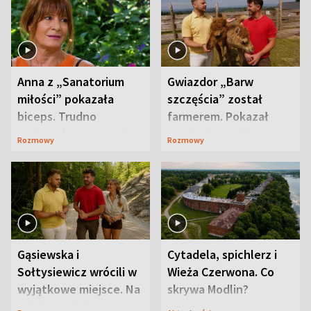
Anna z „Sanatorium
Gwiazdor „Barw
miłości” pokazała
szczęścia” został
biceps. Trudno
farmerem. Pokazał
uwierzyć, co przeszła
swoje niezwykłe
Rozmowy
Rozmowy
wcześniej
ranczo
Gąsiewska i
Cytadela, spichlerz i
Sołtysiewicz wrócili w
Wieża Czerwona. Co
wyjątkowe miejsce. Na
skrywa Modlin?
szlaku czekał