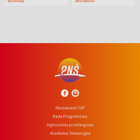
Rozmowy
Aktualności
niedźwiedź
Abonament TVP
Rada Programowa
Ogłoszenia przetargowe
Akademia Telewizyjna