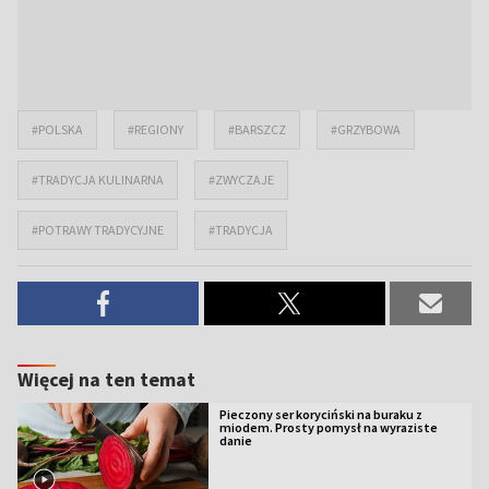
#POLSKA
#REGIONY
#BARSZCZ
#GRZYBOWA
#TRADYCJA KULINARNA
#ZWYCZAJE
#POTRAWY TRADYCYJNE
#TRADYCJA
Więcej na ten temat
Pieczony ser koryciński na buraku z
miodem. Prosty pomysł na wyraziste
danie