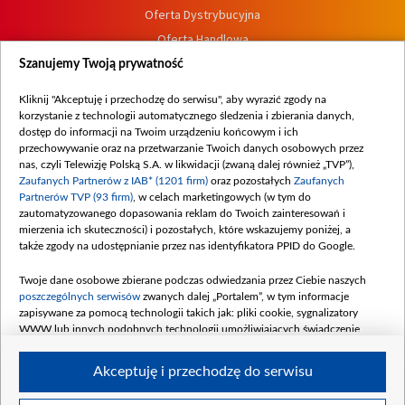
Oferta Dystrybucyjna
Oferta Handlowa
Dostępność
Szanujemy Twoją prywatność
Moje zgody
Kliknij "Akceptuję i przechodzę do serwisu", aby wyrazić zgody na
Procedura zgłoszeń wewnętrznych
korzystanie z technologii automatycznego śledzenia i zbierania danych,
dostęp do informacji na Twoim urządzeniu końcowym i ich
przechowywanie oraz na przetwarzanie Twoich danych osobowych przez
nas, czyli Telewizję Polską S.A. w likwidacji (zwaną dalej również „TVP”),
Zaufanych Partnerów z IAB* (1201 firm)
oraz pozostałych
Zaufanych
Partnerów TVP (93 firm)
, w celach marketingowych (w tym do
zautomatyzowanego dopasowania reklam do Twoich zainteresowań i
mierzenia ich skuteczności) i pozostałych, które wskazujemy poniżej, a
także zgody na udostępnianie przez nas identyfikatora PPID do Google.
Twoje dane osobowe zbierane podczas odwiedzania przez Ciebie naszych
poszczególnych serwisów
zwanych dalej „Portalem”, w tym informacje
zapisywane za pomocą technologii takich jak: pliki cookie, sygnalizatory
WWW lub innych podobnych technologii umożliwiających świadczenie
dopasowanych i bezpiecznych usług, personalizację treści oraz reklam,
udostępnianie funkcji mediów społecznościowych oraz analizowanie ruchu
Akceptuję i przechodzę do serwisu
w Internecie.