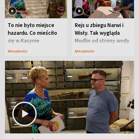
To nie było miejsce
Rejs u zbiegu Narwi i
hazardu. Co mieściło
Wisły. Tak wygląda
się w Kasynie
Modlin od strony wody
Oficerskim?
Aktualności
Aktualności