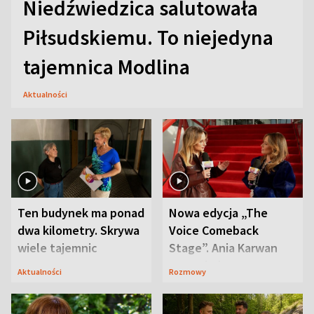
Niedźwiedzica salutowała
Piłsudskiemu. To niejedyna
tajemnica Modlina
Aktualności
Ten budynek ma ponad
Nowa edycja „The
dwa kilometry. Skrywa
Voice Comeback
wiele tajemnic
Stage”. Ania Karwan
zapowiada
Aktualności
Rozmowy
niespodzianki