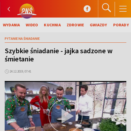
WYDANIA
WIDEO
KUCHNIA
ZDROWIE
GWIAZDY
PORADY
PYTANIE NA ŚNIADANIE
Szybkie śniadanie - jajka sadzone w
śmietanie
24.12.2019, 07:41