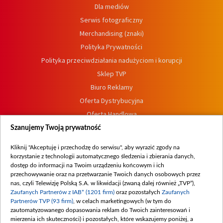
Dla mediów
Serwis fotograficzny
Merchandising (znaki)
Polityka Prywatności
Polityka przeciwdziałania nadużyciom i korupcji
Sklep TVP
Biuro Reklamy
Oferta Dystrybucyjna
Oferta Handlowa
Dostępność
Szanujemy Twoją prywatność
Moje zgody
Kliknij "Akceptuję i przechodzę do serwisu", aby wyrazić zgody na
Procedura zgłoszeń wewnętrznych
korzystanie z technologii automatycznego śledzenia i zbierania danych,
dostęp do informacji na Twoim urządzeniu końcowym i ich
przechowywanie oraz na przetwarzanie Twoich danych osobowych przez
nas, czyli Telewizję Polską S.A. w likwidacji (zwaną dalej również „TVP”),
Zaufanych Partnerów z IAB* (1201 firm)
oraz pozostałych
Zaufanych
Partnerów TVP (93 firm)
, w celach marketingowych (w tym do
zautomatyzowanego dopasowania reklam do Twoich zainteresowań i
mierzenia ich skuteczności) i pozostałych, które wskazujemy poniżej, a