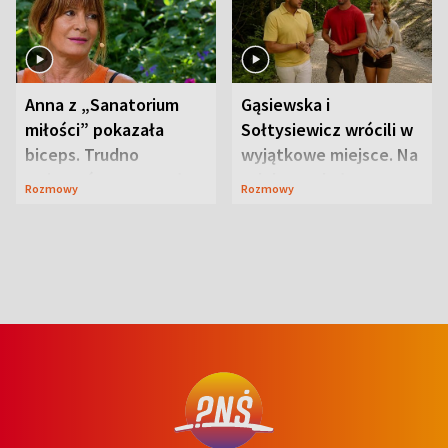
Anna z „Sanatorium
Gąsiewska i
miłości” pokazała
Sołtysiewicz wrócili w
biceps. Trudno
wyjątkowe miejsce. Na
uwierzyć, co przeszła
szlaku czekał
Rozmowy
Rozmowy
wcześniej
niedźwiedź