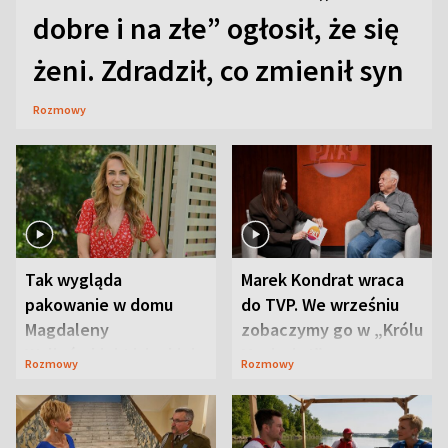
dobre i na złe” ogłosił, że się
żeni. Zdradził, co zmienił syn
Rozmowy
Tak wygląda
Marek Kondrat wraca
pakowanie w domu
do TVP. We wrześniu
Magdaleny
zobaczymy go w „Królu
Waligórskiej-Lisieckiej.
Maciusiu I”
Rozmowy
Rozmowy
Mąż nie odpuszcza