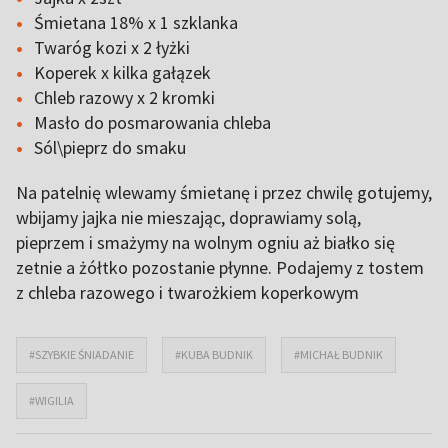
Śmietana 18% x 1 szklanka
Twaróg kozi x 2 łyżki
Koperek x kilka gałązek
Chleb razowy x 2 kromki
Masło do posmarowania chleba
Sól\pieprz do smaku
Na patelnię wlewamy śmietanę i przez chwilę gotujemy,
wbijamy jajka nie mieszając, doprawiamy solą,
pieprzem i smażymy na wolnym ogniu aż białko się
zetnie a żółtko pozostanie płynne. Podajemy z tostem
z chleba razowego i twarożkiem koperkowym
#SZYBKIE ŚNIADANIE
#KUBA BUDNIK
#MICHAŁ BUDNIK
#WIGILIA