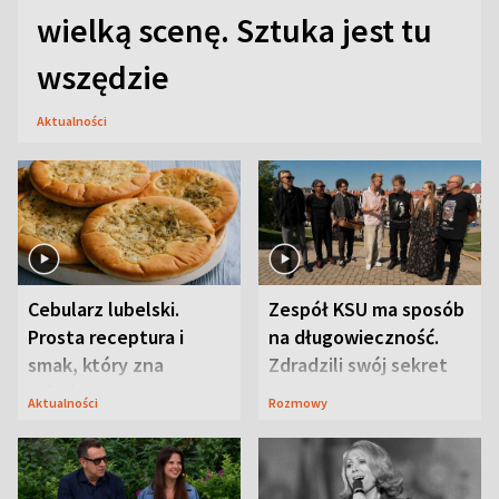
wielką scenę. Sztuka jest tu
wszędzie
Aktualności
Cebularz lubelski.
Zespół KSU ma sposób
Prosta receptura i
na długowieczność.
smak, który zna
Zdradzili swój sekret
Lubelszczyzna
Aktualności
Rozmowy