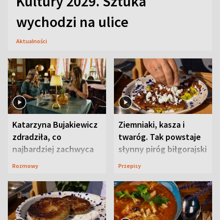
Kultury 2029. Sztuka
wychodzi na ulice
Aktualności
Katarzyna Bujakiewicz
Ziemniaki, kasza i
zdradziła, co
twaróg. Tak powstaje
najbardziej zachwyca
słynny piróg biłgorajski
ją w Lublinie
Rozmowy
Przepisy