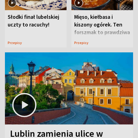
Słodki finał lubelskiej
Mięso, kiełbasa i
uczty to racuchy!
kiszony ogórek. Ten
forszmak to prawdziwa
uczta
Przepisy
Przepisy
Lublin zamienia ulice w