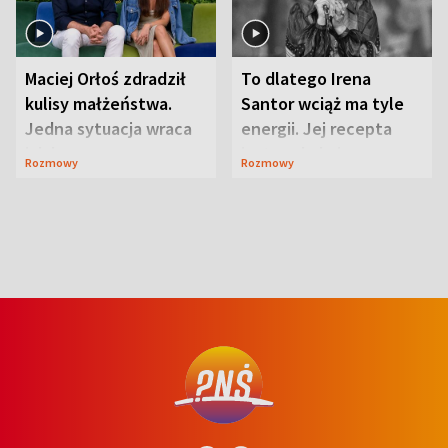
Maciej Orłoś zdradził
To dlatego Irena
kulisy małżeństwa.
Santor wciąż ma tyle
Jedna sytuacja wraca
energii. Jej recepta
jak bumerang
jest zaskakująco
Rozmowy
Rozmowy
prosta