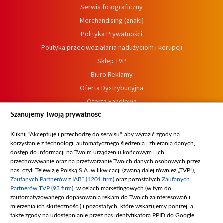
Serwis fotograficzny
Merchandising (znaki)
Polityka Prywatności
Polityka przeciwdziałania nadużyciom i korupcji
Sklep TVP
Biuro Reklamy
Oferta Dystrybucyjna
Oferta Handlowa
Dostępność
Szanujemy Twoją prywatność
Moje zgody
Kliknij "Akceptuję i przechodzę do serwisu", aby wyrazić zgody na
Procedura zgłoszeń wewnętrznych
korzystanie z technologii automatycznego śledzenia i zbierania danych,
dostęp do informacji na Twoim urządzeniu końcowym i ich
przechowywanie oraz na przetwarzanie Twoich danych osobowych przez
nas, czyli Telewizję Polską S.A. w likwidacji (zwaną dalej również „TVP”),
Zaufanych Partnerów z IAB* (1201 firm)
oraz pozostałych
Zaufanych
Partnerów TVP (93 firm)
, w celach marketingowych (w tym do
zautomatyzowanego dopasowania reklam do Twoich zainteresowań i
mierzenia ich skuteczności) i pozostałych, które wskazujemy poniżej, a
także zgody na udostępnianie przez nas identyfikatora PPID do Google.