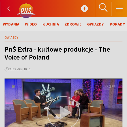
WYDANIA
WIDEO
KUCHNIA
ZDROWIE
GWIAZDY
PORADY
GWIAZDY
PnŚ Extra - kultowe produkcje - The
Voice of Poland
23.12.2019, 10:15