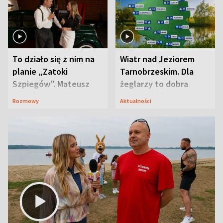
To działo się z nim na
Wiatr nad Jeziorem
planie „Zatoki
Tarnobrzeskim. Dla
Szpiegów”. Mateusz
żeglarzy to dobra
Janicki odsłonił
wiadomość
Rozmowy
Aktualności
aktorski sekret