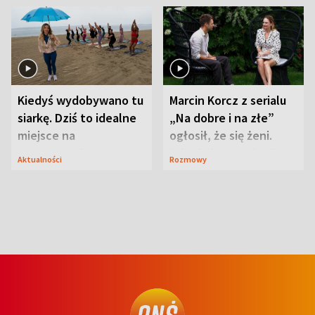
Kiedyś wydobywano tu
Marcin Korcz z serialu
siarkę. Dziś to idealne
„Na dobre i na złe”
miejsce na
ogłosił, że się żeni.
wypoczynek
Zdradził, co zmienił
Aktualności
Rozmowy
syn