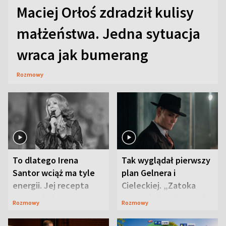
Maciej Orłoś zdradził kulisy
małżeństwa. Jedna sytuacja
wraca jak bumerang
Rozmowy
To dlatego Irena
Tak wyglądał pierwszy
Santor wciąż ma tyle
plan Gelnera i
energii. Jej recepta
Cieleckiej. „Zatoka
jest zaskakująco
szpiegów” od razu ich
Rozmowy
Rozmowy
prosta
zaskoczyła