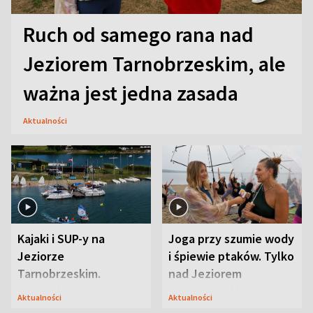
Ruch od samego rana nad
Jeziorem Tarnobrzeskim, ale
ważna jest jedna zasada
Aktualności
Kajaki i SUP-y na
Joga przy szumie wody
Jeziorze
i śpiewie ptaków. Tylko
Tarnobrzeskim.
nad Jeziorem
Przyrodnicy zwracają
Tarnobrzeskim
Aktualności
Aktualności
uwagę na coś jeszcze