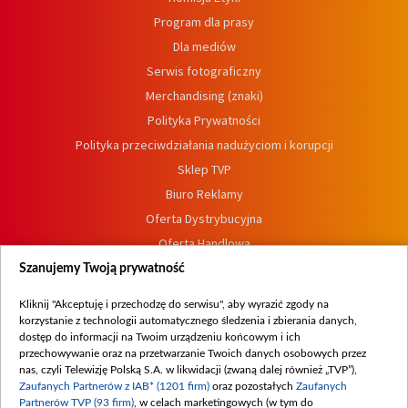
Program dla prasy
Dla mediów
Serwis fotograficzny
Merchandising (znaki)
Polityka Prywatności
Polityka przeciwdziałania nadużyciom i korupcji
Sklep TVP
Biuro Reklamy
Oferta Dystrybucyjna
Oferta Handlowa
Dostępność
Szanujemy Twoją prywatność
Moje zgody
Kliknij "Akceptuję i przechodzę do serwisu", aby wyrazić zgody na
Procedura zgłoszeń wewnętrznych
korzystanie z technologii automatycznego śledzenia i zbierania danych,
dostęp do informacji na Twoim urządzeniu końcowym i ich
przechowywanie oraz na przetwarzanie Twoich danych osobowych przez
nas, czyli Telewizję Polską S.A. w likwidacji (zwaną dalej również „TVP”),
Zaufanych Partnerów z IAB* (1201 firm)
oraz pozostałych
Zaufanych
Partnerów TVP (93 firm)
, w celach marketingowych (w tym do