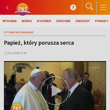
WYDANIA
WIDEO
KUCHNIA
ZDROWIE
GWIAZDY
PORADY
PYTANIE NA ŚNIADANIE
Papież, który porusza serca
21.12.2019, 07:46