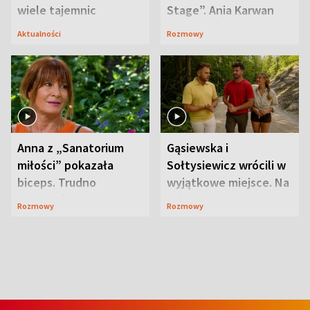
wiele tajemnic
Stage”. Ania Karwan
zapowiada
Aktualności
Rozmowy
niespodzianki
Anna z „Sanatorium
Gąsiewska i
miłości” pokazała
Sołtysiewicz wrócili w
biceps. Trudno
wyjątkowe miejsce. Na
uwierzyć, co przeszła
szlaku czekał
Rozmowy
Rozmowy
wcześniej
niedźwiedź