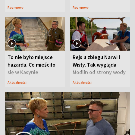
Waligórskiej-Lisieckiej.
Maciusiu I”
Rozmowy
Rozmowy
Mąż nie odpuszcza
To nie było miejsce
Rejs u zbiegu Narwi i
hazardu. Co mieściło
Wisły. Tak wygląda
się w Kasynie
Modlin od strony wody
Oficerskim?
Aktualności
Aktualności