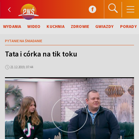
WYDANIA
WIDEO
KUCHNIA
ZDROWIE
GWIAZDY
PORADY
PYTANIE NA ŚNIADANIE
Tata i córka na tik toku
21.12.2019, 07:44