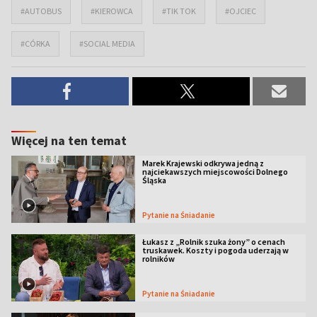
#AUTOBUS
#KIEROWCA
#TIK TOK
#OJCIEC
#CÓRKA
#SOCIAL MEDIA
Więcej na ten temat
Marek Krajewski odkrywa jedną z
najciekawszych miejscowości Dolnego
Śląska
Pytanie na Śniadanie
Łukasz z „Rolnik szuka żony” o cenach
truskawek. Koszty i pogoda uderzają w
rolników
Pytanie na Śniadanie