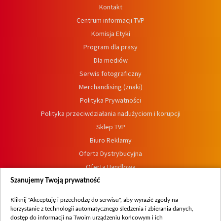
Kontakt
Centrum informacji TVP
Komisja Etyki
Program dla prasy
Dla mediów
Serwis fotograficzny
Merchandising (znaki)
Polityka Prywatności
Polityka przeciwdziałania nadużyciom i korupcji
Sklep TVP
Biuro Reklamy
Oferta Dystrybucyjna
Oferta Handlowa
Dostępność
Szanujemy Twoją prywatność
Moje zgody
Kliknij "Akceptuję i przechodzę do serwisu", aby wyrazić zgody na
Procedura zgłoszeń wewnętrznych
korzystanie z technologii automatycznego śledzenia i zbierania danych,
dostęp do informacji na Twoim urządzeniu końcowym i ich