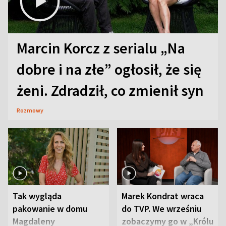
Marcin Korcz z serialu „Na
dobre i na złe” ogłosił, że się
żeni. Zdradził, co zmienił syn
Rozmowy
Tak wygląda
Marek Kondrat wraca
pakowanie w domu
do TVP. We wrześniu
Magdaleny
zobaczymy go w „Królu