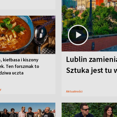
Lublin zamienia
, kiełbasa i kiszony
ek. Ten forszmak to
Sztuka jest tu
dziwa uczta
sy
Aktualności