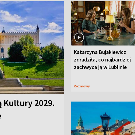
Katarzyna Bujakiewicz
zdradziła, co najbardziej
zachwyca ją w Lublinie
Rozmowy
ą Kultury 2029.
e