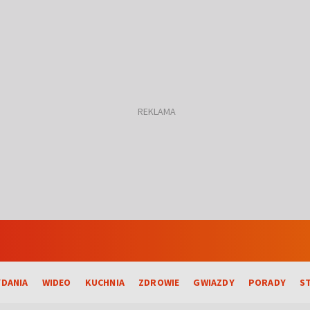
DANIA
WIDEO
KUCHNIA
ZDROWIE
GWIAZDY
PORADY
S