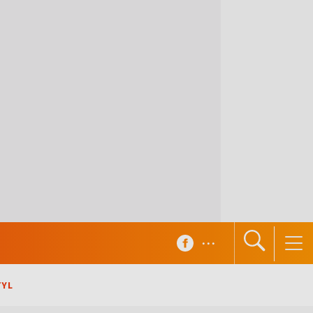
...
TYL