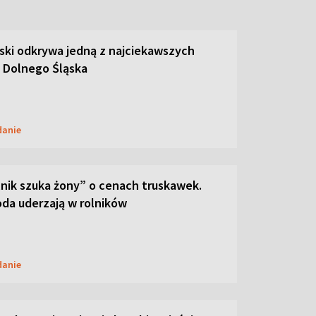
ski odkrywa jedną z najciekawszych
 Dolnego Śląska
danie
lnik szuka żony” o cenach truskawek.
oda uderzają w rolników
danie