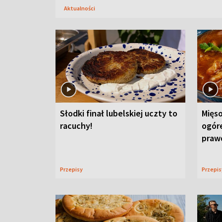
Aktualności
Słodki finał lubelskiej uczty to
Mięso
racuchy!
ogór
praw
Przepisy
Przepi