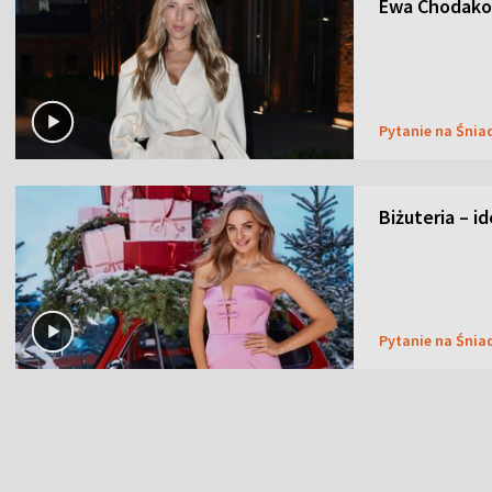
Ewa Chodakow
Pytanie na Śnia
Biżuteria – i
Pytanie na Śnia