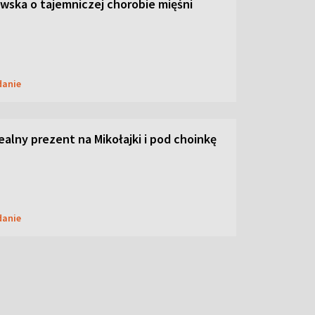
ska o tajemniczej chorobie mięśni
danie
dealny prezent na Mikołajki i pod choinkę
danie