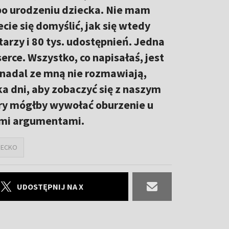
 po urodzeniu dziecka. Nie mam
ecie się domyślić, jak się wtedy
arzy i 80 tys. udostępnień. Jedna
serce. Wszystko, co napisałaś, jest
 nadal ze mną nie rozmawiają,
a dni, aby zobaczyć się z naszym
óry mógłby wywołać oburzenie u
nymi argumentami.
IECKO
UDOSTĘPNIJ NA X