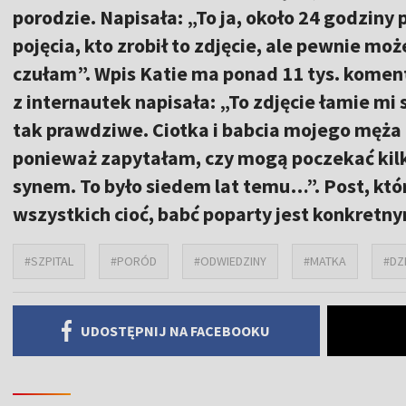
porodzie. Napisała: „To ja, około 24 godziny
pojęcia, kto zrobił to zdjęcie, ale pewnie moż
czułam”. Wpis Katie ma ponad 11 tys. koment
z internautek napisała: „To zdjęcie łamie mi 
tak prawdziwe. Ciotka i babcia mojego męża
ponieważ zapytałam, czy mogą poczekać kilk
synem. To było siedem lat temu…”. Post, kt
wszystkich cioć, babć poparty jest konkret
#SZPITAL
#PORÓD
#ODWIEDZINY
#MATKA
#DZ
UDOSTĘPNIJ NA FACEBOOKU