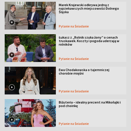
Marek Krajewski odkrywa jedną z
najciekawszych miejscowości Dolnego
Śląska
Pytanie na Śniadanie
Łukasz z „Rolnik szuka żony” o cenach
truskawek. Koszty i pogoda uderzają w
rolników
Pytanie na Śniadanie
Ewa Chodakowska o tajemniczej
chorobie mięśni
Pytanie na Śniadanie
Biżuteria – idealny prezent na Mikołajki i
pod choinkę
Pytanie na Śniadanie