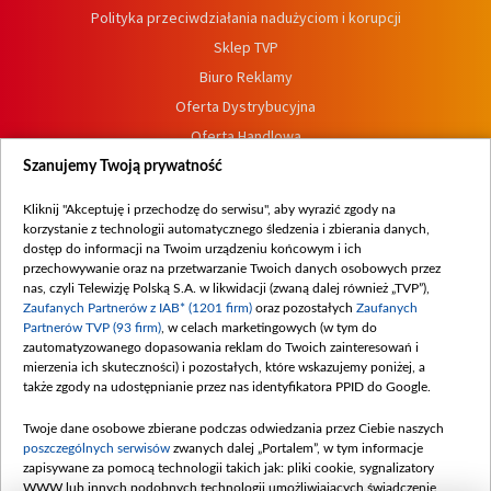
Polityka przeciwdziałania nadużyciom i korupcji
Sklep TVP
Biuro Reklamy
Oferta Dystrybucyjna
Oferta Handlowa
Dostępność
Szanujemy Twoją prywatność
Moje zgody
Kliknij "Akceptuję i przechodzę do serwisu", aby wyrazić zgody na
Procedura zgłoszeń wewnętrznych
korzystanie z technologii automatycznego śledzenia i zbierania danych,
dostęp do informacji na Twoim urządzeniu końcowym i ich
przechowywanie oraz na przetwarzanie Twoich danych osobowych przez
nas, czyli Telewizję Polską S.A. w likwidacji (zwaną dalej również „TVP”),
Zaufanych Partnerów z IAB* (1201 firm)
oraz pozostałych
Zaufanych
Partnerów TVP (93 firm)
, w celach marketingowych (w tym do
zautomatyzowanego dopasowania reklam do Twoich zainteresowań i
mierzenia ich skuteczności) i pozostałych, które wskazujemy poniżej, a
także zgody na udostępnianie przez nas identyfikatora PPID do Google.
Twoje dane osobowe zbierane podczas odwiedzania przez Ciebie naszych
poszczególnych serwisów
zwanych dalej „Portalem”, w tym informacje
zapisywane za pomocą technologii takich jak: pliki cookie, sygnalizatory
WWW lub innych podobnych technologii umożliwiających świadczenie