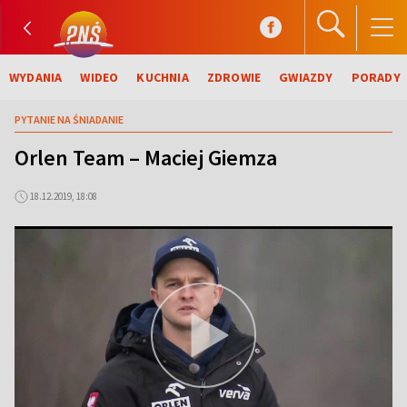
WYDANIA
WIDEO
KUCHNIA
ZDROWIE
GWIAZDY
PORADY
PYTANIE NA ŚNIADANIE
Orlen Team – Maciej Giemza
18.12.2019, 18:08