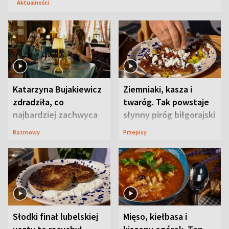
Aktualności
Katarzyna Bujakiewicz
Ziemniaki, kasza i
zdradziła, co
twaróg. Tak powstaje
najbardziej zachwyca
słynny piróg biłgorajski
ją w Lublinie
Rozmowy
Przepisy
Słodki finał lubelskiej
Mięso, kiełbasa i