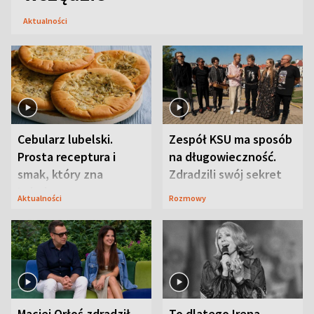
Aktualności
Cebularz lubelski.
Zespół KSU ma sposób
Prosta receptura i
na długowieczność.
smak, który zna
Zdradzili swój sekret
Lubelszczyzna
Aktualności
Rozmowy
Maciej Orłoś zdradził
To dlatego Irena