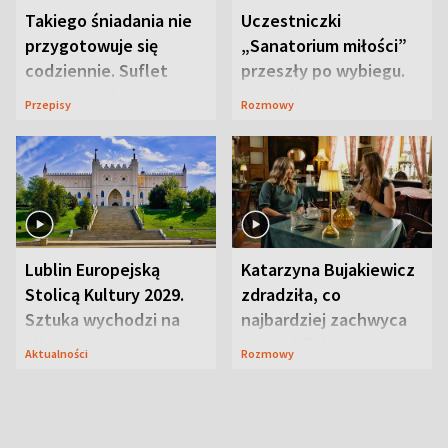
Takiego śniadania nie
Uczestniczki
przygotowuje się
„Sanatorium miłości”
codziennie. Suflet
przeszły po wybiegu.
serowy zachwyca
Te stylizacje
Przepisy
Rozmowy
smakiem
przyciągały wzrok
Lublin Europejską
Katarzyna Bujakiewicz
Stolicą Kultury 2029.
zdradziła, co
Sztuka wychodzi na
najbardziej zachwyca
ulice
ją w Lublinie
Aktualności
Rozmowy