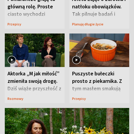
główną rolę. Proste
natłoku obowiązków.
ciasto wychodzi
Tak pilnuje badań i
wyjątkowo wilgotne
wizyt
Przepisy
Planuję długie życie
Aktorka „M jak miłość”
Puszyste bułeczki
zmieniła swoją drogę.
prosto z piekarnika. Z
Dziś wiąże przyszłość z
tym masłem smakują
neurobiologią
jeszcze lepiej
Rozmowy
Przepisy