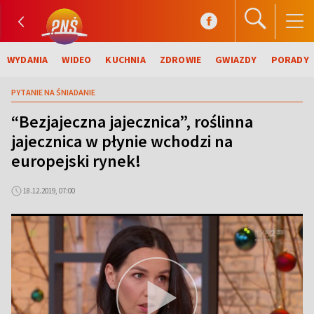
WYDANIA
WIDEO
KUCHNIA
ZDROWIE
GWIAZDY
PORADY
PYTANIE NA ŚNIADANIE
“Bezjajeczna jajecznica”, roślinna
jajecznica w płynie wchodzi na
europejski rynek!
18.12.2019, 07:00