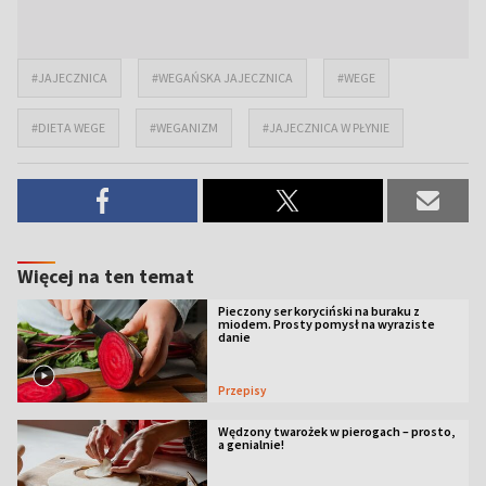
#JAJECZNICA
#WEGAŃSKA JAJECZNICA
#WEGE
#DIETA WEGE
#WEGANIZM
#JAJECZNICA W PŁYNIE
Więcej na ten temat
Pieczony ser koryciński na buraku z
miodem. Prosty pomysł na wyraziste
danie
Przepisy
Wędzony twarożek w pierogach – prosto,
a genialnie!