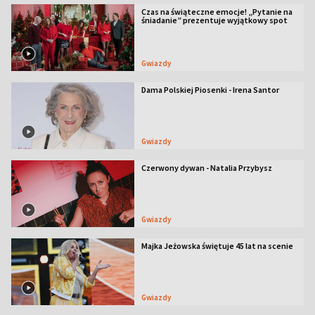
Czas na świąteczne emocje! „Pytanie na
śniadanie” prezentuje wyjątkowy spot
Gwiazdy
Dama Polskiej Piosenki - Irena Santor
Gwiazdy
Czerwony dywan - Natalia Przybysz
Gwiazdy
Majka Jeżowska świętuje 45 lat na scenie
Gwiazdy