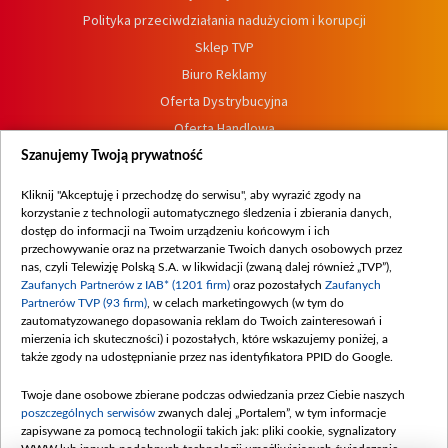
Polityka przeciwdziałania nadużyciom i korupcji
Sklep TVP
Biuro Reklamy
Oferta Dystrybucyjna
Oferta Handlowa
Dostępność
Szanujemy Twoją prywatność
Moje zgody
Kliknij "Akceptuję i przechodzę do serwisu", aby wyrazić zgody na
Procedura zgłoszeń wewnętrznych
korzystanie z technologii automatycznego śledzenia i zbierania danych,
dostęp do informacji na Twoim urządzeniu końcowym i ich
przechowywanie oraz na przetwarzanie Twoich danych osobowych przez
nas, czyli Telewizję Polską S.A. w likwidacji (zwaną dalej również „TVP”),
Zaufanych Partnerów z IAB* (1201 firm)
oraz pozostałych
Zaufanych
Partnerów TVP (93 firm)
, w celach marketingowych (w tym do
zautomatyzowanego dopasowania reklam do Twoich zainteresowań i
mierzenia ich skuteczności) i pozostałych, które wskazujemy poniżej, a
także zgody na udostępnianie przez nas identyfikatora PPID do Google.
Twoje dane osobowe zbierane podczas odwiedzania przez Ciebie naszych
poszczególnych serwisów
zwanych dalej „Portalem”, w tym informacje
zapisywane za pomocą technologii takich jak: pliki cookie, sygnalizatory