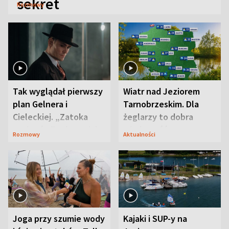
sekret
Rozmowy
Tak wyglądał pierwszy
Wiatr nad Jeziorem
plan Gelnera i
Tarnobrzeskim. Dla
Cieleckiej. „Zatoka
żeglarzy to dobra
szpiegów” od razu ich
wiadomość
Rozmowy
Aktualności
zaskoczyła
Joga przy szumie wody
Kajaki i SUP-y na