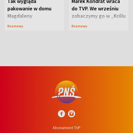
Tak wygląda
Marek Kondrat wraca
pakowanie w domu
do TVP. We wrześniu
Magdaleny
zobaczymy go w „Królu
Waligórskiej-Lisieckiej.
Maciusiu I”
Rozmowy
Rozmowy
Mąż nie odpuszcza
Abonament TVP