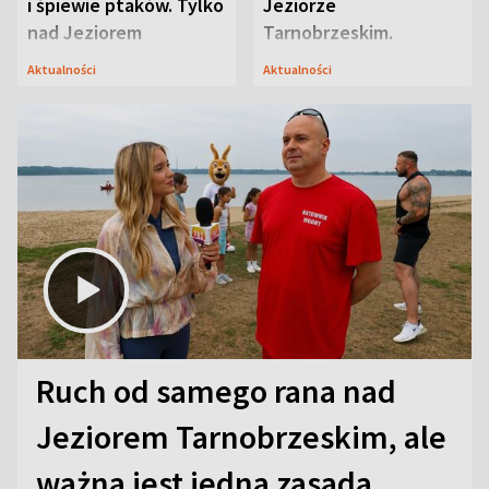
i śpiewie ptaków. Tylko
Jeziorze
nad Jeziorem
Tarnobrzeskim.
Tarnobrzeskim
Przyrodnicy zwracają
Aktualności
Aktualności
uwagę na coś jeszcze
Ruch od samego rana nad
Jeziorem Tarnobrzeskim, ale
ważna jest jedna zasada