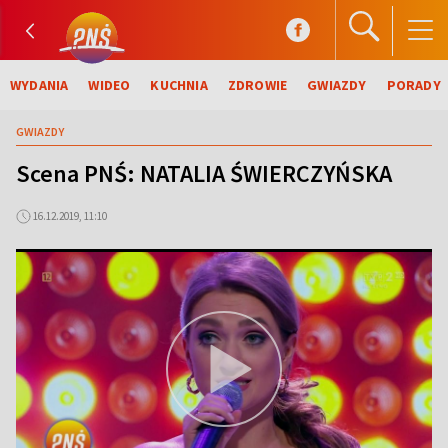
WYDANIA
WIDEO
KUCHNIA
ZDROWIE
GWIAZDY
PORADY
GWIAZDY
Scena PNŚ: NATALIA ŚWIERCZYŃSKA
16.12.2019, 11:10