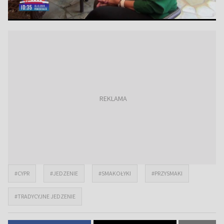
#CYPR
#JEDZENIE
#SMAKOŁYKI
#PRZYSMAKI
#TRADYCYJNE JEDZENIE