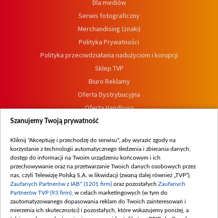
Dla mediów
Serwis fotograficzny
Merchandising (znaki)
Polityka Prywatności
Polityka przeciwdziałania nadużyciom i korupcji
Sklep TVP
Biuro Reklamy
Oferta Dystrybucyjna
Oferta Handlowa
Dostępność
Szanujemy Twoją prywatność
Moje zgody
Kliknij "Akceptuję i przechodzę do serwisu", aby wyrazić zgody na
Procedura zgłoszeń wewnętrznych
korzystanie z technologii automatycznego śledzenia i zbierania danych,
dostęp do informacji na Twoim urządzeniu końcowym i ich
przechowywanie oraz na przetwarzanie Twoich danych osobowych przez
nas, czyli Telewizję Polską S.A. w likwidacji (zwaną dalej również „TVP”),
Zaufanych Partnerów z IAB* (1201 firm)
oraz pozostałych
Zaufanych
Partnerów TVP (93 firm)
, w celach marketingowych (w tym do
zautomatyzowanego dopasowania reklam do Twoich zainteresowań i
mierzenia ich skuteczności) i pozostałych, które wskazujemy poniżej, a