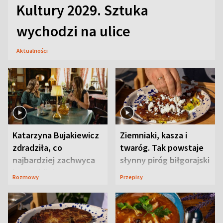
Kultury 2029. Sztuka
wychodzi na ulice
Aktualności
Katarzyna Bujakiewicz
Ziemniaki, kasza i
zdradziła, co
twaróg. Tak powstaje
najbardziej zachwyca
słynny piróg biłgorajski
ją w Lublinie
Rozmowy
Przepisy