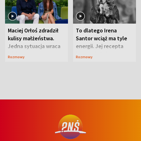
Maciej Orłoś zdradził
To dlatego Irena
kulisy małżeństwa.
Santor wciąż ma tyle
Jedna sytuacja wraca
energii. Jej recepta
jak bumerang
jest zaskakująco
Rozmowy
Rozmowy
prosta