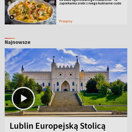
zapiekanka zrobi z niego kulinarne cudo
Przepisy
Najnowsze
Lublin Europejską Stolicą