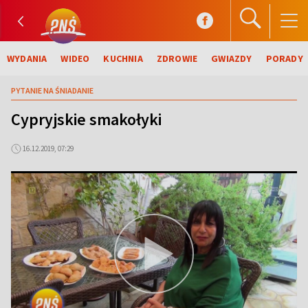
WYDANIA
WIDEO
KUCHNIA
ZDROWIE
GWIAZDY
PORADY
PYTANIE NA ŚNIADANIE
Cypryjskie smakołyki
16.12.2019, 07:29