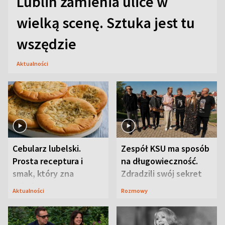
Lublin zamienia ulice w
wielką scenę. Sztuka jest tu
wszędzie
Aktualności
Cebularz lubelski.
Zespół KSU ma sposób
Prosta receptura i
na długowieczność.
smak, który zna
Zdradzili swój sekret
Lubelszczyzna
Aktualności
Rozmowy