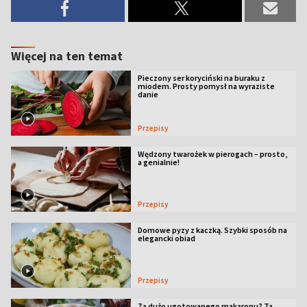
Więcej na ten temat
Pieczony ser koryciński na buraku z
miodem. Prosty pomysł na wyraziste
danie
Przepisy
Wędzony twarożek w pierogach – prosto,
a genialnie!
Przepisy
Domowe pyzy z kaczką. Szybki sposób na
elegancki obiad
Przepisy
Za dużo ugotowanego makaronu? Ta