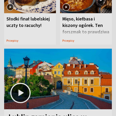
Słodki finał lubelskiej
Mięso, kiełbasa i
uczty to racuchy!
kiszony ogórek. Ten
forszmak to prawdziwa
uczta
Przepisy
Przepisy