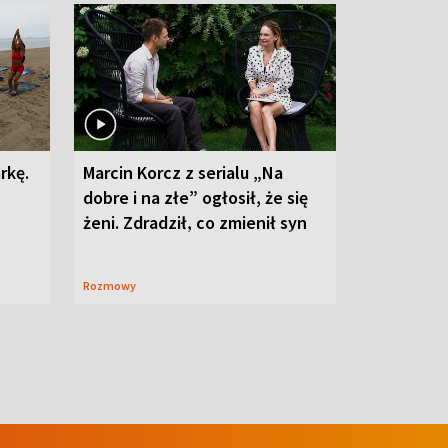
rkę.
Marcin Korcz z serialu „Na
dobre i na złe” ogłosił, że się
żeni. Zdradził, co zmienił syn
Rozmowy