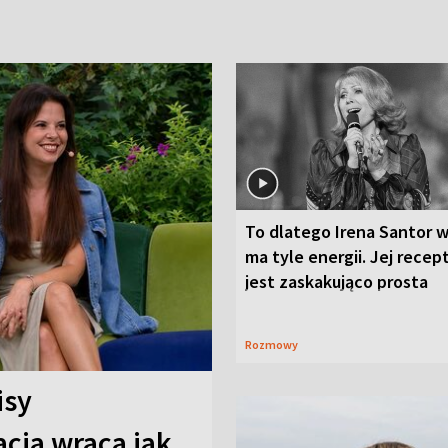
To dlatego Irena Santor w
ma tyle energii. Jej recep
jest zaskakująco prosta
Rozmowy
isy
cja wraca jak