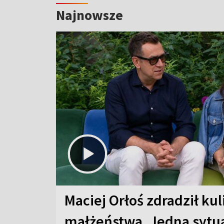
Najnowsze
Maciej Orłoś zdradził kul
małżeństwa. Jedna sytua