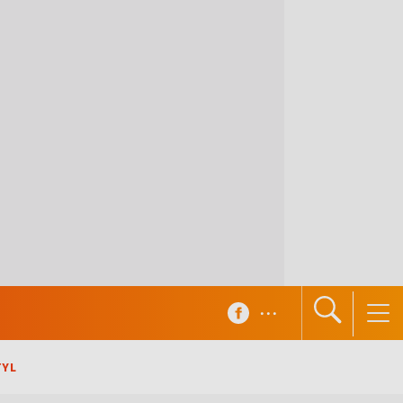
...
TYL