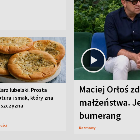
Maciej Orłoś zd
arz lubelski. Prosta
tura i smak, który zna
małżeństwa. Je
lszczyzna
bumerang
ności
Rozmowy