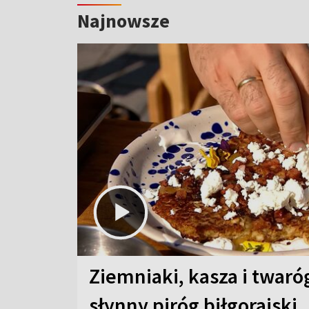
Najnowsze
Ziemniaki, kasza i twaró
słynny piróg biłgorajski