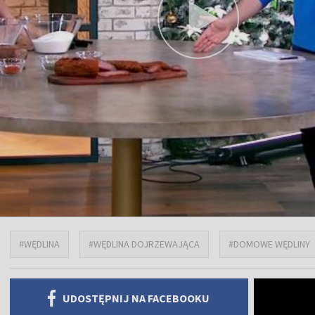
#WĘDLINA
#WĘDLINA DOJRZEWAJĄCA
#DOMOWE WĘDLINY
UDOSTĘPNIJ NA FACEBOOKU