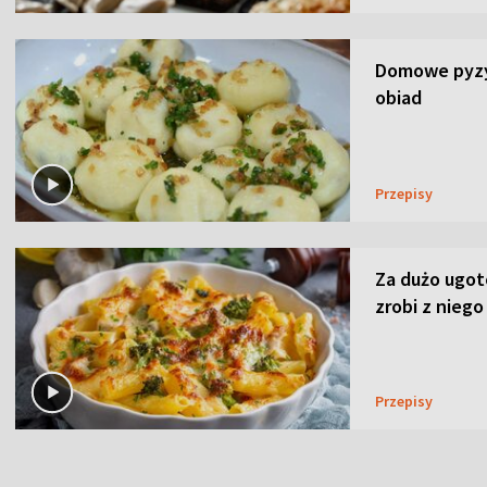
Domowe pyzy 
obiad
Przepisy
Za dużo ugo
zrobi z niego
Przepisy