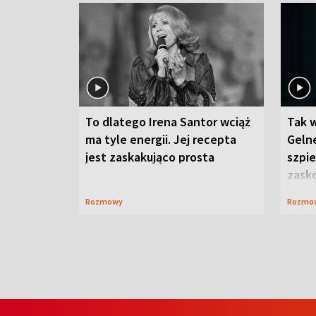
To dlatego Irena Santor wciąż
Tak 
ma tyle energii. Jej recepta
Gelne
jest zaskakująco prosta
szpie
zask
Rozmowy
Rozmo