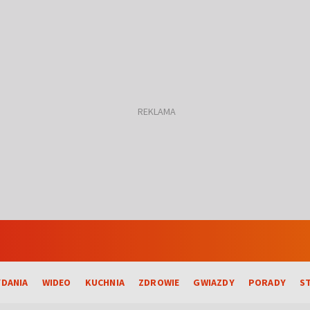
DANIA
WIDEO
KUCHNIA
ZDROWIE
GWIAZDY
PORADY
S