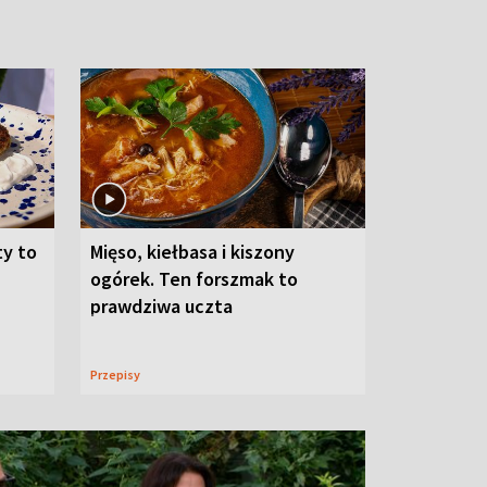
ty to
Mięso, kiełbasa i kiszony
ogórek. Ten forszmak to
prawdziwa uczta
Przepisy