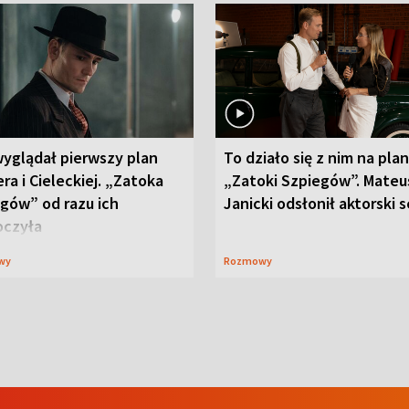
wyglądał pierwszy plan
To działo się z nim na plan
ra i Cieleckiej. „Zatoka
„Zatoki Szpiegów”. Mateu
gów” od razu ich
Janicki odsłonił aktorski 
oczyła
wy
Rozmowy