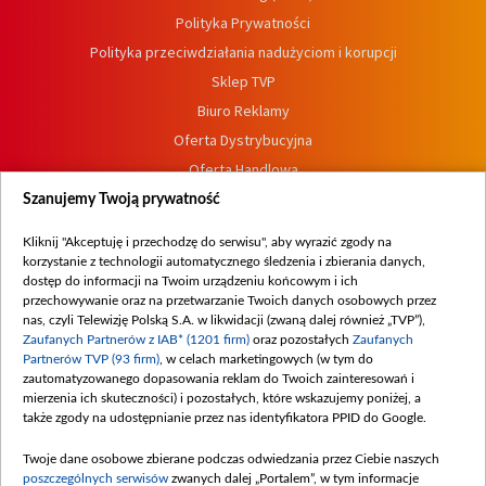
Polityka Prywatności
Polityka przeciwdziałania nadużyciom i korupcji
Sklep TVP
Biuro Reklamy
Oferta Dystrybucyjna
Oferta Handlowa
Dostępność
Szanujemy Twoją prywatność
Moje zgody
Kliknij "Akceptuję i przechodzę do serwisu", aby wyrazić zgody na
Procedura zgłoszeń wewnętrznych
korzystanie z technologii automatycznego śledzenia i zbierania danych,
dostęp do informacji na Twoim urządzeniu końcowym i ich
przechowywanie oraz na przetwarzanie Twoich danych osobowych przez
nas, czyli Telewizję Polską S.A. w likwidacji (zwaną dalej również „TVP”),
Zaufanych Partnerów z IAB* (1201 firm)
oraz pozostałych
Zaufanych
Partnerów TVP (93 firm)
, w celach marketingowych (w tym do
zautomatyzowanego dopasowania reklam do Twoich zainteresowań i
mierzenia ich skuteczności) i pozostałych, które wskazujemy poniżej, a
także zgody na udostępnianie przez nas identyfikatora PPID do Google.
Twoje dane osobowe zbierane podczas odwiedzania przez Ciebie naszych
poszczególnych serwisów
zwanych dalej „Portalem”, w tym informacje