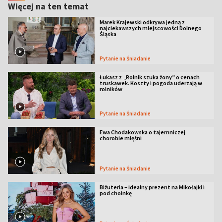
Więcej na ten temat
Marek Krajewski odkrywa jedną z
najciekawszych miejscowości Dolnego
Śląska
Pytanie na Śniadanie
Łukasz z „Rolnik szuka żony” o cenach
truskawek. Koszty i pogoda uderzają w
rolników
Pytanie na Śniadanie
Ewa Chodakowska o tajemniczej
chorobie mięśni
Pytanie na Śniadanie
Biżuteria – idealny prezent na Mikołajki i
pod choinkę