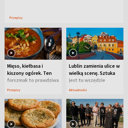
Przepisy
Mięso, kiełbasa i
Lublin zamienia ulice w
kiszony ogórek. Ten
wielką scenę. Sztuka
forszmak to prawdziwa
jest tu wszędzie
uczta
Przepisy
Aktualności