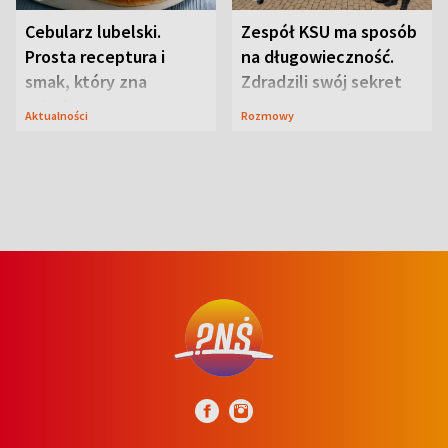
Cebularz lubelski.
Zespół KSU ma sposób
Prosta receptura i
na długowieczność.
smak, który zna
Zdradzili swój sekret
Lubelszczyzna
Aktualności
Rozmowy