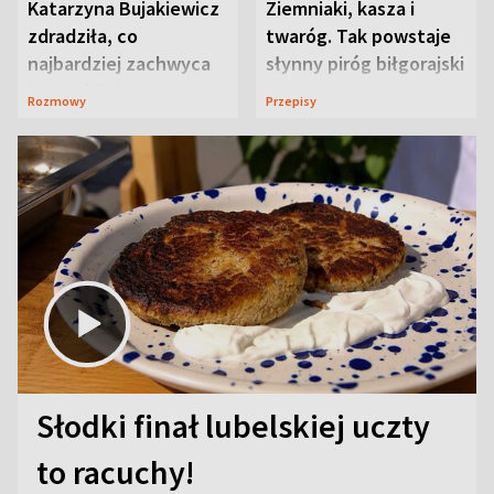
Katarzyna Bujakiewicz
Ziemniaki, kasza i
zdradziła, co
twaróg. Tak powstaje
najbardziej zachwyca
słynny piróg biłgorajski
ją w Lublinie
Rozmowy
Przepisy
Słodki finał lubelskiej uczty
to racuchy!