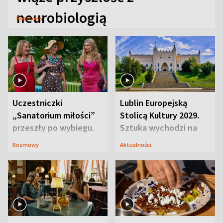
neurobiologią
Rozmowy
Uczestniczki
Lublin Europejską
„Sanatorium miłości”
Stolicą Kultury 2029.
przeszły po wybiegu.
Sztuka wychodzi na
Te stylizacje
ulice
Rozmowy
Aktualności
przyciągały wzrok