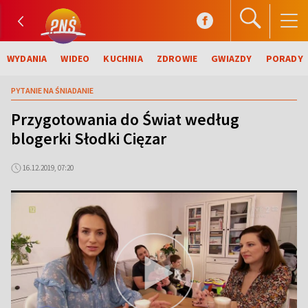
WYDANIA
WIDEO
KUCHNIA
ZDROWIE
GWIAZDY
PORADY
PYTANIE NA ŚNIADANIE
Przygotowania do Świat według
blogerki Słodki Cięzar
16.12.2019, 07:20