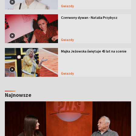
Gwiazdy
Czerwony dywan - Natalia Przybysz
Gwiazdy
Majka Jeżowska świętuje 45 lat na scenie
Gwiazdy
Najnowsze