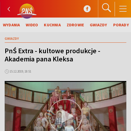
WYDANIA
WIDEO
KUCHNIA
ZDROWIE
GWIAZDY
PORADY
GWIAZDY
PnŚ Extra - kultowe produkcje -
Akademia pana Kleksa
15.12.2019, 18:51