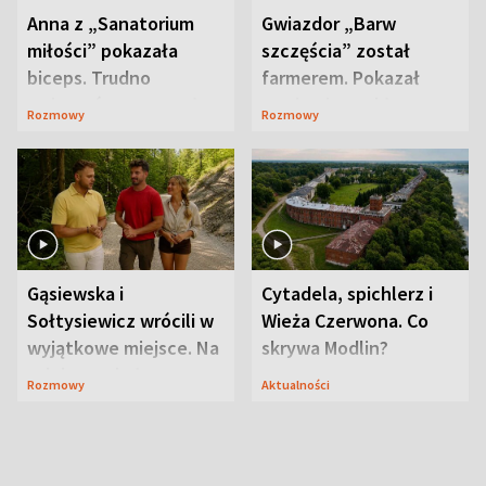
Anna z „Sanatorium
Gwiazdor „Barw
miłości” pokazała
szczęścia” został
biceps. Trudno
farmerem. Pokazał
uwierzyć, co przeszła
swoje niezwykłe
Rozmowy
Rozmowy
wcześniej
ranczo
Gąsiewska i
Cytadela, spichlerz i
Sołtysiewicz wrócili w
Wieża Czerwona. Co
wyjątkowe miejsce. Na
skrywa Modlin?
szlaku czekał
Rozmowy
Aktualności
niedźwiedź