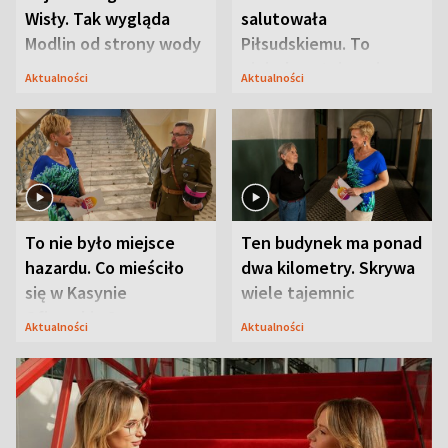
Wisły. Tak wygląda
salutowała
Modlin od strony wody
Piłsudskiemu. To
niejedyna tajemnica
Aktualności
Aktualności
Modlina
To nie było miejsce
Ten budynek ma ponad
hazardu. Co mieściło
dwa kilometry. Skrywa
się w Kasynie
wiele tajemnic
Oficerskim?
Aktualności
Aktualności