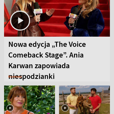
Nowa edycja „The Voice
Comeback Stage”. Ania
Karwan zapowiada
niespodzianki
Rozmowy