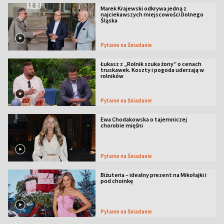
Marek Krajewski odkrywa jedną z
najciekawszych miejscowości Dolnego
Śląska
Pytanie na Śniadanie
Łukasz z „Rolnik szuka żony” o cenach
truskawek. Koszty i pogoda uderzają w
rolników
Pytanie na Śniadanie
Ewa Chodakowska o tajemniczej
chorobie mięśni
Pytanie na Śniadanie
Biżuteria – idealny prezent na Mikołajki i
pod choinkę
Pytanie na Śniadanie