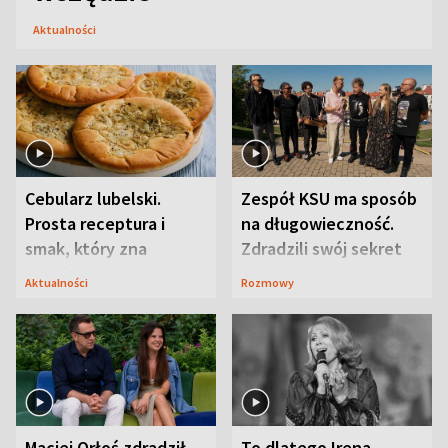
Aktualności
Cebularz lubelski.
Zespół KSU ma sposób
Prosta receptura i
na długowieczność.
smak, który zna
Zdradzili swój sekret
Lubelszczyzna
Aktualności
Rozmowy
Maciej Orłoś zdradził
To dlatego Irena