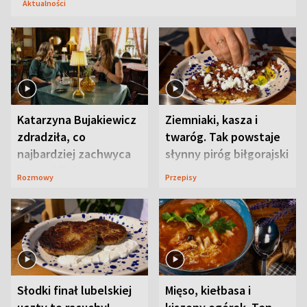
Aktualności
Katarzyna Bujakiewicz
Ziemniaki, kasza i
zdradziła, co
twaróg. Tak powstaje
najbardziej zachwyca
słynny piróg biłgorajski
ją w Lublinie
Rozmowy
Przepisy
Słodki finał lubelskiej
Mięso, kiełbasa i