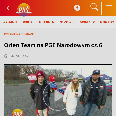
WYDANIA
WIDEO
KUCHNIA
ZDROWIE
GWIAZDY
PORADY
PYTANIE NA ŚNIADANIE
Orlen Team na PGE Narodowym cz.6
15.12.2019, 05:55