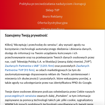
Polityka przeciwdziałania nadużyciom i korupcji
Sklep TVP
Biuro Reklamy
Oferta Dystrybucyjna
Oferta Handlowa
Dostępność
Szanujemy Twoją prywatność
Moje zgody
Kliknij "Akceptuję i przechodzę do serwisu", aby wyrazić zgody na
Procedura zgłoszeń wewnętrznych
korzystanie z technologii automatycznego śledzenia i zbierania danych,
dostęp do informacji na Twoim urządzeniu końcowym i ich
przechowywanie oraz na przetwarzanie Twoich danych osobowych przez
nas, czyli Telewizję Polską S.A. w likwidacji (zwaną dalej również „TVP”),
Zaufanych Partnerów z IAB* (1201 firm)
oraz pozostałych
Zaufanych
Partnerów TVP (93 firm)
, w celach marketingowych (w tym do
zautomatyzowanego dopasowania reklam do Twoich zainteresowań i
mierzenia ich skuteczności) i pozostałych, które wskazujemy poniżej, a
także zgody na udostępnianie przez nas identyfikatora PPID do Google.
Twoje dane osobowe zbierane podczas odwiedzania przez Ciebie naszych
poszczególnych serwisów
zwanych dalej „Portalem”, w tym informacje
zapisywane za pomocą technologii takich jak: pliki cookie, sygnalizatory
WWW lub innych podobnych technologii umożliwiających świadczenie