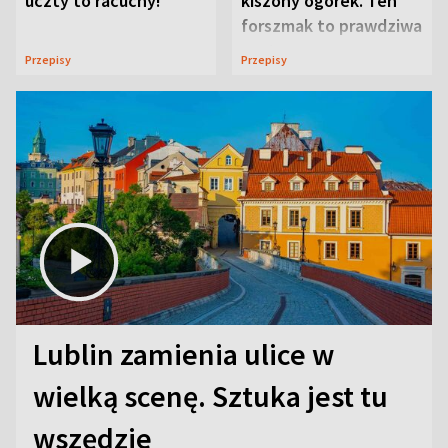
uczty to racuchy!
kiszony ogórek. Ten
forszmak to prawdziwa
uczta
Przepisy
Przepisy
Lublin zamienia ulice w
wielką scenę. Sztuka jest tu
wszędzie