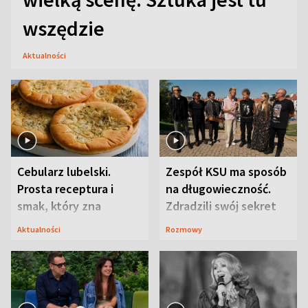
wszędzie
Aktualności
Cebularz lubelski.
Zespół KSU ma sposób
Prosta receptura i
na długowieczność.
smak, który zna
Zdradzili swój sekret
Lubelszczyzna
Aktualności
Rozmowy