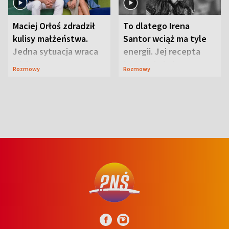
Maciej Orłoś zdradził
To dlatego Irena
kulisy małżeństwa.
Santor wciąż ma tyle
Jedna sytuacja wraca
energii. Jej recepta
jak bumerang
jest zaskakująco
Rozmowy
Rozmowy
prosta