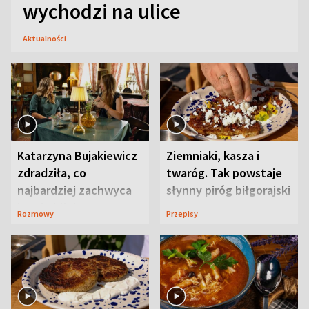
wychodzi na ulice
Aktualności
Katarzyna Bujakiewicz
Ziemniaki, kasza i
zdradziła, co
twaróg. Tak powstaje
najbardziej zachwyca
słynny piróg biłgorajski
ją w Lublinie
Rozmowy
Przepisy