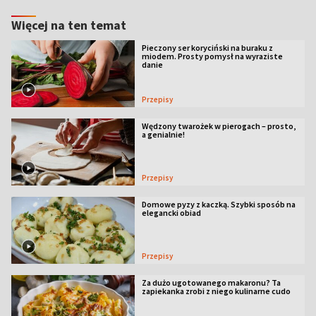
Więcej na ten temat
Pieczony ser koryciński na buraku z
miodem. Prosty pomysł na wyraziste
danie
Przepisy
Wędzony twarożek w pierogach – prosto,
a genialnie!
Przepisy
Domowe pyzy z kaczką. Szybki sposób na
elegancki obiad
Przepisy
Za dużo ugotowanego makaronu? Ta
zapiekanka zrobi z niego kulinarne cudo