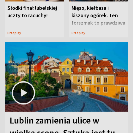
Słodki finał lubelskiej
Mięso, kiełbasa i
uczty to racuchy!
kiszony ogórek. Ten
forszmak to prawdziwa
uczta
Przepisy
Przepisy
Lublin zamienia ulice w
wielką scenę. Sztuka jest tu