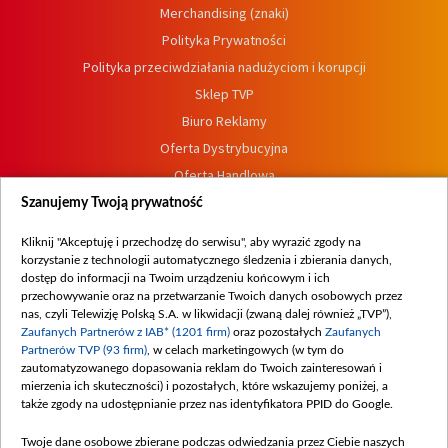
Merchandising (znaki)
Polityka Prywatności
Polityka przeciwdziałania nadużyciom i korupcji
Sklep TVP
Biuro Reklamy
Oferta Dystrybucyjna
Oferta Handlowa
Dostępność
Szanujemy Twoją prywatność
Moje zgody
Kliknij "Akceptuję i przechodzę do serwisu", aby wyrazić zgody na
Procedura zgłoszeń wewnętrznych
korzystanie z technologii automatycznego śledzenia i zbierania danych,
dostęp do informacji na Twoim urządzeniu końcowym i ich
przechowywanie oraz na przetwarzanie Twoich danych osobowych przez
nas, czyli Telewizję Polską S.A. w likwidacji (zwaną dalej również „TVP”),
Zaufanych Partnerów z IAB* (1201 firm)
oraz pozostałych
Zaufanych
Partnerów TVP (93 firm)
, w celach marketingowych (w tym do
zautomatyzowanego dopasowania reklam do Twoich zainteresowań i
mierzenia ich skuteczności) i pozostałych, które wskazujemy poniżej, a
także zgody na udostępnianie przez nas identyfikatora PPID do Google.
Twoje dane osobowe zbierane podczas odwiedzania przez Ciebie naszych