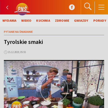
WYDANIA
WIDEO
KUCHNIA
ZDROWIE
GWIAZDY
PORADY
PYTANIE NA ŚNIADANIE
Tyrolskie smaki
15.12.2019, 05:55