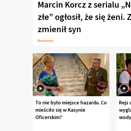
Marcin Korcz z serialu „N
złe” ogłosił, że się żeni. 
zmienił syn
Rozmowy
To nie było miejsce hazardu. Co
Rejs 
mieściło się w Kasynie
wygl
Oficerskim?
wod