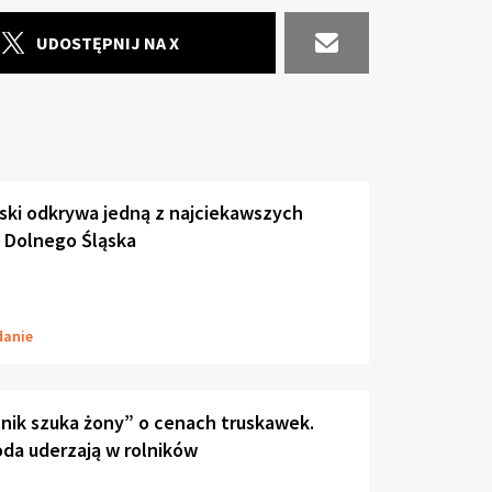
UDOSTĘPNIJ NA X
ski odkrywa jedną z najciekawszych
 Dolnego Śląska
danie
lnik szuka żony” o cenach truskawek.
oda uderzają w rolników