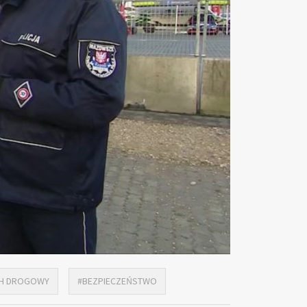
H DROGOWY
#BEZPIECZEŃSTWO