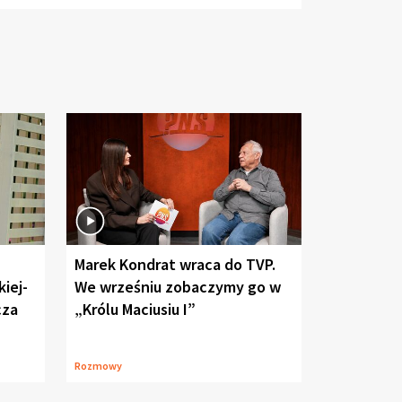
Marek Kondrat wraca do TVP.
iej-
We wrześniu zobaczymy go w
cza
„Królu Maciusiu I”
Rozmowy