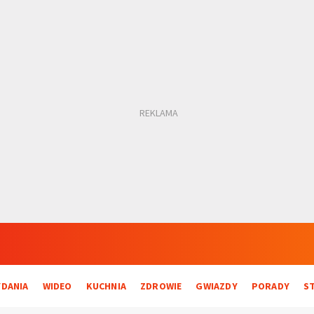
DANIA
WIDEO
KUCHNIA
ZDROWIE
GWIAZDY
PORADY
S