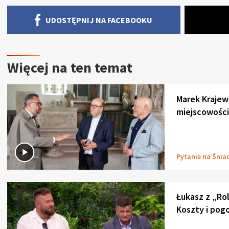
UDOSTĘPNIJ NA FACEBOOKU
Więcej na ten temat
Marek Krajew
miejscowości
Pytanie na Śnia
Łukasz z „Ro
Koszty i pog