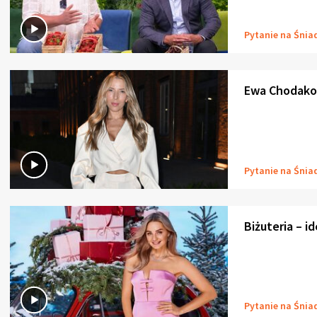
Pytanie na Śnia
Ewa Chodakow
Pytanie na Śnia
Biżuteria – i
Pytanie na Śnia