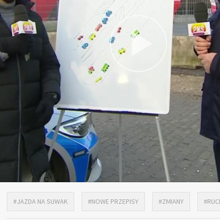
#JAZDA NA SUWAK
#NOWE PRZEPISY
#ZMIANY
#RUC