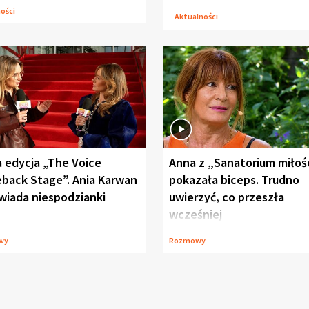
ności
Aktualności
 edycja „The Voice
Anna z „Sanatorium miłoś
back Stage”. Ania Karwan
pokazała biceps. Trudno
wiada niespodzianki
uwierzyć, co przeszła
wcześniej
wy
Rozmowy