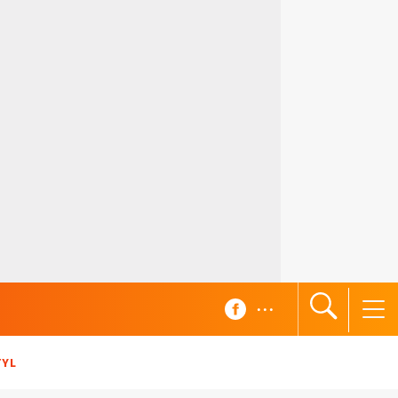
...
TYL