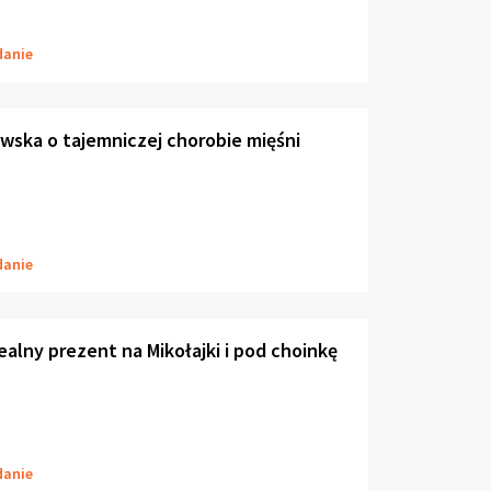
danie
ska o tajemniczej chorobie mięśni
danie
dealny prezent na Mikołajki i pod choinkę
danie