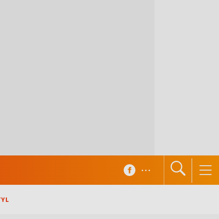
...
TYL