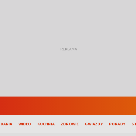
DANIA
WIDEO
KUCHNIA
ZDROWIE
GWIAZDY
PORADY
S