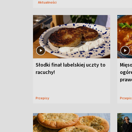
Aktualności
Słodki finał lubelskiej uczty to
Mięso
racuchy!
ogór
praw
Przepisy
Przepi