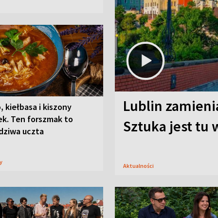
Lublin zamienia
, kiełbasa i kiszony
ek. Ten forszmak to
Sztuka jest tu
dziwa uczta
sy
Aktualności