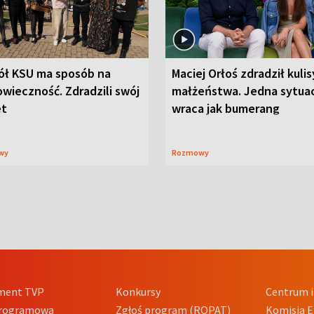
ół KSU ma sposób na
Maciej Orłoś zdradził kulis
wieczność. Zdradzili swój
małżeństwa. Jedna sytua
et
wraca jak bumerang
wy
Rozmowy
ment TVP
Konkursy
Centrum i
Programowa
Zgłoś program (ROPAT)
Komisja E