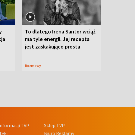
y
To dlatego Irena Santor wciąż
cja
ma tyle energii. Jej recepta
jest zaskakująco prosta
Rozmowy
nformacji TVP
Sklep TVP
tyki
Biuro Reklamy