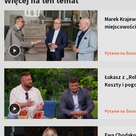
Więcej na ten temat
Marek Krajew
miejscowości
Pytanie na Śnia
Łukasz z „Ro
Koszty i pog
Pytanie na Śnia
Ewa Chodakow