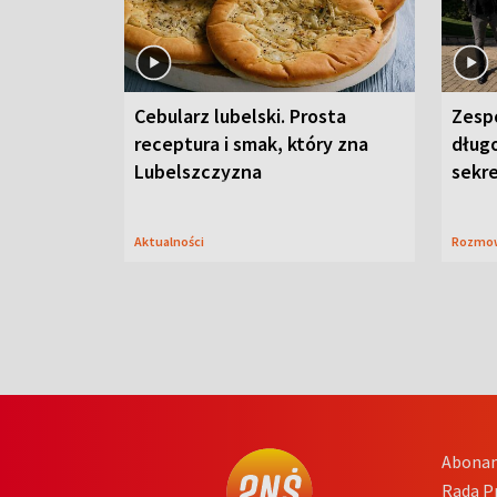
Cebularz lubelski. Prosta
Zesp
receptura i smak, który zna
długo
Lubelszczyzna
sekr
Aktualności
Rozmo
Abona
Rada 