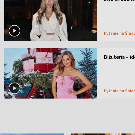
Pytanie na Śnia
Biżuteria – i
Pytanie na Śnia