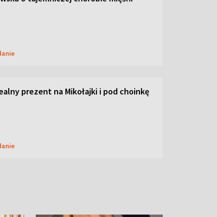
danie
dealny prezent na Mikołajki i pod choinkę
danie