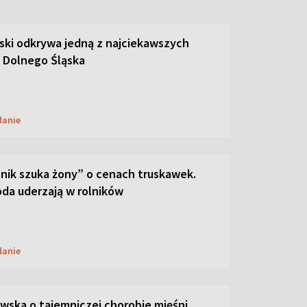
ski odkrywa jedną z najciekawszych
 Dolnego Śląska
danie
lnik szuka żony” o cenach truskawek.
oda uderzają w rolników
danie
ska o tajemniczej chorobie mięśni