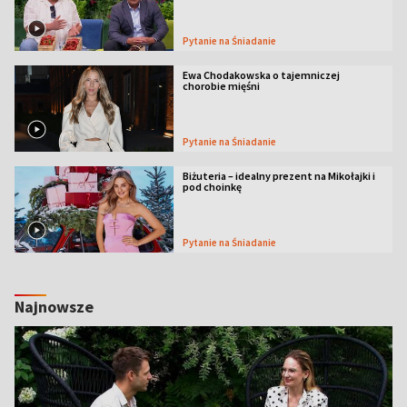
Pytanie na Śniadanie
Ewa Chodakowska o tajemniczej
chorobie mięśni
Pytanie na Śniadanie
Biżuteria – idealny prezent na Mikołajki i
pod choinkę
Pytanie na Śniadanie
Najnowsze