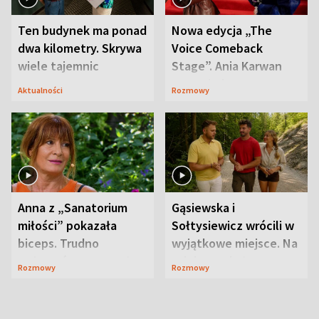
Ten budynek ma ponad
Nowa edycja „The
dwa kilometry. Skrywa
Voice Comeback
wiele tajemnic
Stage”. Ania Karwan
zapowiada
Aktualności
Rozmowy
niespodzianki
Anna z „Sanatorium
Gąsiewska i
miłości” pokazała
Sołtysiewicz wrócili w
biceps. Trudno
wyjątkowe miejsce. Na
uwierzyć, co przeszła
szlaku czekał
Rozmowy
Rozmowy
wcześniej
niedźwiedź