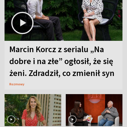
Marcin Korcz z serialu „Na
dobre i na złe” ogłosił, że się
żeni. Zdradził, co zmienił syn
Rozmowy