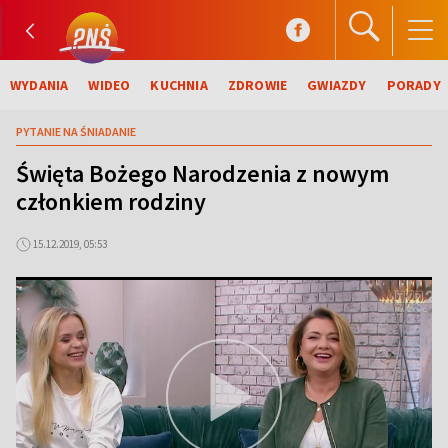
WYDANIA
WIDEO
KUCHNIA
ZDROWIE
GWIAZDY
PORADY
PYTANIE NA ŚNIADANIE
Święta Bożego Narodzenia z nowym
członkiem rodziny
15.12.2019, 05:53