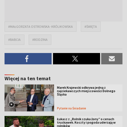
#MAŁGORZATA OSTROWSKA- KRÓLIKOWSKA
#ŚWIĘTA
#BABCIA
#RODZINA
Więcej na ten temat
Marek Krajewski odkrywa jedną z
najciekawszych miejscowości Dolnego
Śląska
Pytanie na Śniadanie
Łukasz z „Rolnik szuka żony” o cenach
truskawek. Koszty i pogoda uderzają w
rolników