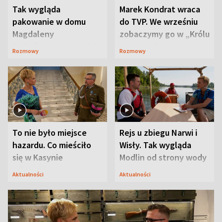
Tak wygląda
Marek Kondrat wraca
pakowanie w domu
do TVP. We wrześniu
Magdaleny
zobaczymy go w „Królu
Waligórskiej-Lisieckiej.
Maciusiu I”
Rozmowy
Rozmowy
Mąż nie odpuszcza
To nie było miejsce
Rejs u zbiegu Narwi i
hazardu. Co mieściło
Wisły. Tak wygląda
się w Kasynie
Modlin od strony wody
Oficerskim?
Aktualności
Aktualności