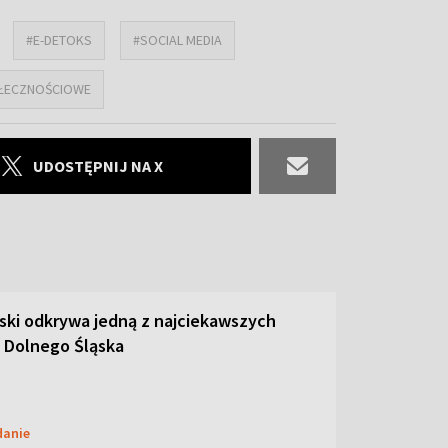
#E-DETOKS
#SOCIAL MEDIA
OŁECZNOŚCIOWE
UDOSTĘPNIJ NA X
ski odkrywa jedną z najciekawszych
 Dolnego Śląska
danie