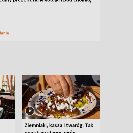
danie
Ziemniaki, kasza i twaróg. Tak
powstaje słynny piróg