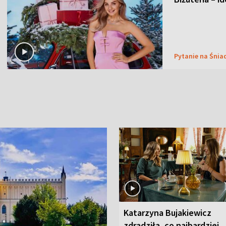
Pytanie na Śnia
Katarzyna Bujakiewicz
zdradziła, co najbardziej