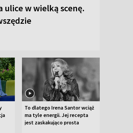
 ulice w wielką scenę.
 wszędzie
y
To dlatego Irena Santor wciąż
cja
ma tyle energii. Jej recepta
jest zaskakująco prosta