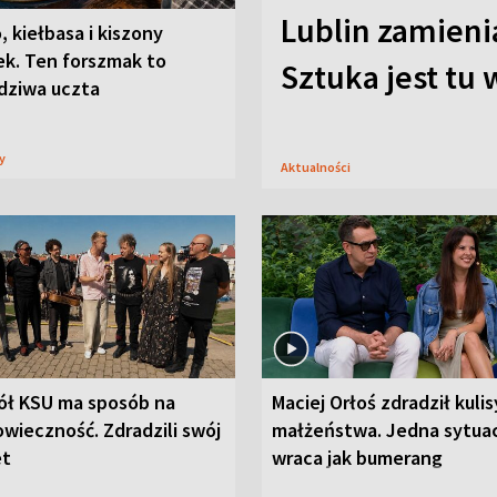
Lublin zamienia
, kiełbasa i kiszony
ek. Ten forszmak to
Sztuka jest tu
dziwa uczta
sy
Aktualności
ół KSU ma sposób na
Maciej Orłoś zdradził kulis
wieczność. Zdradzili swój
małżeństwa. Jedna sytua
et
wraca jak bumerang