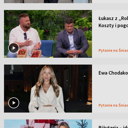
Łukasz z „Ro
Koszty i pog
Pytanie na Śnia
Ewa Chodakow
Pytanie na Śnia
Biżuteria – i