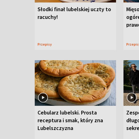
Słodki finał lubelskiej uczty to
Mięso
racuchy!
ogór
praw
Przepisy
Przepi
Cebularz lubelski. Prosta
Zesp
receptura i smak, który zna
długo
Lubelszczyzna
sekr