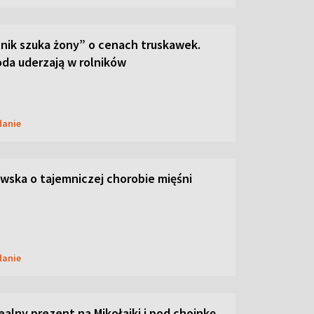
lnik szuka żony” o cenach truskawek.
oda uderzają w rolników
danie
ska o tajemniczej chorobie mięśni
danie
dealny prezent na Mikołajki i pod choinkę