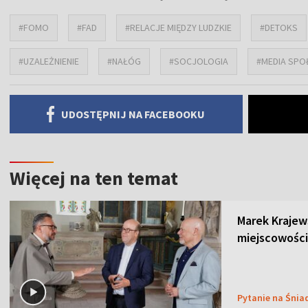
#FOMO
#FAD
#RELACJE MIĘDZY LUDZKIE
#DETOKS
#UZALEŻNIENIE
#NAŁÓG
#SOCJOLOGIA
#MEDIA SP
UDOSTĘPNIJ NA FACEBOOKU
Więcej na ten temat
Marek Krajew
miejscowości
Pytanie na Śnia