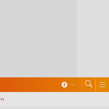
...
TYL