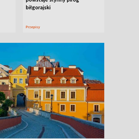
biłgorajski
Przepisy