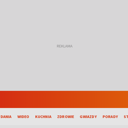
DANIA
WIDEO
KUCHNIA
ZDROWIE
GWIAZDY
PORADY
S