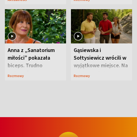
niespodzianki
Anna z „Sanatorium
Gąsiewska i
miłości” pokazała
Sołtysiewicz wrócili w
biceps. Trudno
wyjątkowe miejsce. Na
uwierzyć, co przeszła
szlaku czekał
Rozmowy
Rozmowy
wcześniej
niedźwiedź