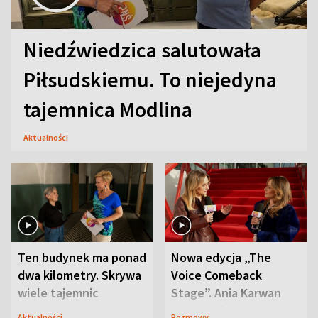
Niedźwiedzica salutowała
Piłsudskiemu. To niejedyna
tajemnica Modlina
Aktualności
Ten budynek ma ponad
Nowa edycja „The
dwa kilometry. Skrywa
Voice Comeback
wiele tajemnic
Stage”. Ania Karwan
zapowiada
Aktualności
Rozmowy