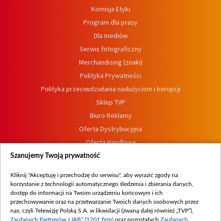
Komisja Etyki
Program dla prasy
Dla mediów
Serwis fotograficzny
Merchandising (znaki)
Polityka Prywatności
Polityka przeciwdziałania nadużyciom i korupcji
Sklep TVP
Biuro Reklamy
Oferta Dystrybucyjna
Oferta Handlowa
Dostępność
Szanujemy Twoją prywatność
Moje zgody
Kliknij "Akceptuję i przechodzę do serwisu", aby wyrazić zgody na
Procedura zgłoszeń wewnętrznych
korzystanie z technologii automatycznego śledzenia i zbierania danych,
dostęp do informacji na Twoim urządzeniu końcowym i ich
przechowywanie oraz na przetwarzanie Twoich danych osobowych przez
nas, czyli Telewizję Polską S.A. w likwidacji (zwaną dalej również „TVP”),
Zaufanych Partnerów z IAB* (1201 firm)
oraz pozostałych
Zaufanych