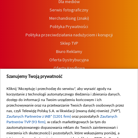
Dla mediów
Serwis fotograficzny
Merchandising (znaki)
Polityka Prywatności
Polityka przeciwdziałania nadużyciom i korupcji
Sklep TVP
Biuro Reklamy
Oferta Dystrybucyjna
Oferta Handlowa
Dostępność
Szanujemy Twoją prywatność
Moje zgody
Kliknij "Akceptuję i przechodzę do serwisu", aby wyrazić zgody na
Procedura zgłoszeń wewnętrznych
korzystanie z technologii automatycznego śledzenia i zbierania danych,
dostęp do informacji na Twoim urządzeniu końcowym i ich
przechowywanie oraz na przetwarzanie Twoich danych osobowych przez
nas, czyli Telewizję Polską S.A. w likwidacji (zwaną dalej również „TVP”),
Zaufanych Partnerów z IAB* (1201 firm)
oraz pozostałych
Zaufanych
Partnerów TVP (93 firm)
, w celach marketingowych (w tym do
zautomatyzowanego dopasowania reklam do Twoich zainteresowań i
mierzenia ich skuteczności) i pozostałych, które wskazujemy poniżej, a