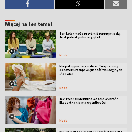
Więcej na ten temat
Ten kolor może przyćmić pannę młodą.
Jest jednak jeden wyjątek
Moda
Nie pakuj połowy walizki. Ten plażowy
dodatek uratuje większość wakacyjnych
stylizacji
Moda
Jaki kolor sukienki na wesele wybrać?
Ekspertka nie ma wątpliwości
Moda
Projektantka gwiazd pokazała gorsety z