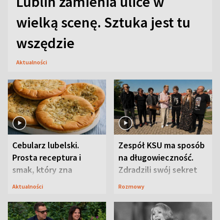
Lublin zamienia ulice w
wielką scenę. Sztuka jest tu
wszędzie
Aktualności
Cebularz lubelski.
Zespół KSU ma sposób
Prosta receptura i
na długowieczność.
smak, który zna
Zdradzili swój sekret
Lubelszczyzna
Aktualności
Rozmowy