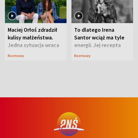
Maciej Orłoś zdradził
To dlatego Irena
kulisy małżeństwa.
Santor wciąż ma tyle
Jedna sytuacja wraca
energii. Jej recepta
jak bumerang
jest zaskakująco
Rozmowy
Rozmowy
prosta