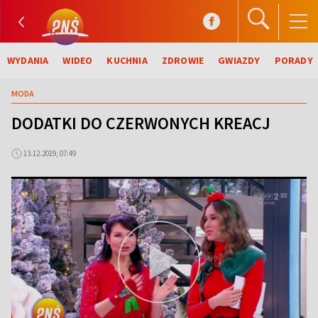
WYDANIA
WIDEO
KUCHNIA
ZDROWIE
GWIAZDY
PORADY
MODA
DODATKI DO CZERWONYCH KREACJ
13.12.2019, 07:49