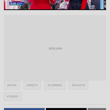
#MODA
#ŚWIĘTA
#CZERWIEŃ
#DODATKI
#TRENDY