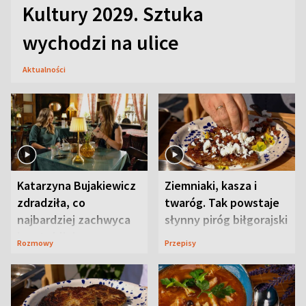
Kultury 2029. Sztuka
wychodzi na ulice
Aktualności
Katarzyna Bujakiewicz
Ziemniaki, kasza i
zdradziła, co
twaróg. Tak powstaje
najbardziej zachwyca
słynny piróg biłgorajski
ją w Lublinie
Rozmowy
Przepisy