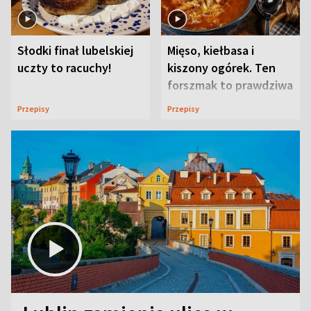
Słodki finał lubelskiej
Mięso, kiełbasa i
uczty to racuchy!
kiszony ogórek. Ten
forszmak to prawdziwa
uczta
Przepisy
Przepisy