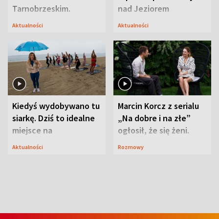
Tarnobrzeskim.
nad Jeziorem
Przyrodnicy zwracają
Tarnobrzeskim
Aktualności
Aktualności
uwagę na coś jeszcze
Kiedyś wydobywano tu
Marcin Korcz z serialu
siarkę. Dziś to idealne
„Na dobre i na złe”
miejsce na
ogłosił, że się żeni.
wypoczynek
Zdradził, co zmienił
Aktualności
Rozmowy
syn