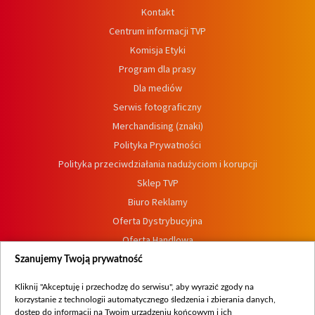
Kontakt
Centrum informacji TVP
Komisja Etyki
Program dla prasy
Dla mediów
Serwis fotograficzny
Merchandising (znaki)
Polityka Prywatności
Polityka przeciwdziałania nadużyciom i korupcji
Sklep TVP
Biuro Reklamy
Oferta Dystrybucyjna
Oferta Handlowa
Dostępność
Szanujemy Twoją prywatność
Moje zgody
Kliknij "Akceptuję i przechodzę do serwisu", aby wyrazić zgody na
Procedura zgłoszeń wewnętrznych
korzystanie z technologii automatycznego śledzenia i zbierania danych,
dostęp do informacji na Twoim urządzeniu końcowym i ich