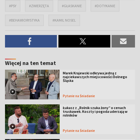
#PSY
#ZWIERZĘTA
#GŁASKANIE
#DOTYKANIE
#BEHAWIORYSTYKA
#KAMIL NOSEL
Więcej na ten temat
Marek Krajewski odkrywa jedną z
najciekawszych miejscowości Dolnego
Śląska
Pytanie na Śniadanie
Łukasz z „Rolnik szuka żony” o cenach
truskawek. Koszty i pogoda uderzają w
rolników
Pytanie na Śniadanie