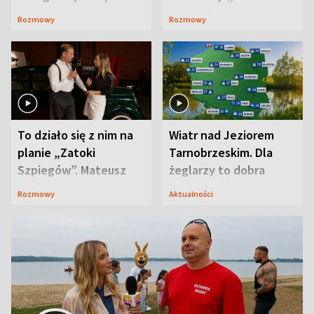
jest zaskakująco
szpiegów” od razu ich
Rozmowy
Rozmowy
prosta
zaskoczyła
To działo się z nim na
Wiatr nad Jeziorem
planie „Zatoki
Tarnobrzeskim. Dla
Szpiegów”. Mateusz
żeglarzy to dobra
Janicki odsłonił
wiadomość
Rozmowy
Aktualności
aktorski sekret