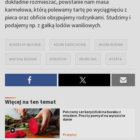
dokładnie rozmieszać, powstanie nam masa
karmelowa, którą polewamy tartę po wyciągnięciu z
pieca oraz obficie obsypujemy rodzynkami. Studzimy i
podajemy np. z gałką lodów waniliowych.
#ORZECHY WŁOSKIE
#ZUPA ORZECHOWA
#KUBA BUDNIK
#MICHAŁ BUDNIK
#ORZECHY
#KURCZAK
#TARTA
Więcej na ten temat
Pieczony ser koryciński na buraku z
miodem. Prosty pomysł na wyraziste
danie
Przepisy