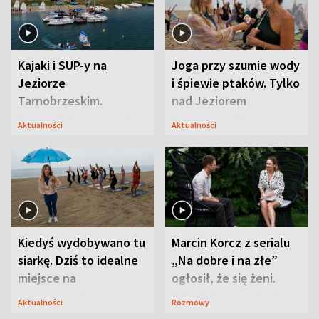
Kajaki i SUP-y na
Joga przy szumie wody
Jeziorze
i śpiewie ptaków. Tylko
Tarnobrzeskim.
nad Jeziorem
Przyrodnicy zwracają
Tarnobrzeskim
Aktualności
Aktualności
uwagę na coś jeszcze
Kiedyś wydobywano tu
Marcin Korcz z serialu
siarkę. Dziś to idealne
„Na dobre i na złe”
miejsce na
ogłosił, że się żeni.
wypoczynek
Zdradził, co zmienił
Aktualności
Rozmowy
syn