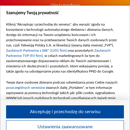
Oferta Handlowa
Dostępność
Szanujemy Twoją prywatność
Moje zgody
Kliknij "Akceptuję i przechodzę do serwisu", aby wyrazić zgody na
Procedura zgłoszeń wewnętrznych
korzystanie z technologii automatycznego śledzenia i zbierania danych,
dostęp do informacji na Twoim urządzeniu końcowym i ich
przechowywanie oraz na przetwarzanie Twoich danych osobowych przez
nas, czyli Telewizję Polską S.A. w likwidacji (zwaną dalej również „TVP”),
Zaufanych Partnerów z IAB* (1201 firm)
oraz pozostałych
Zaufanych
Partnerów TVP (93 firm)
, w celach marketingowych (w tym do
zautomatyzowanego dopasowania reklam do Twoich zainteresowań i
mierzenia ich skuteczności) i pozostałych, które wskazujemy poniżej, a
także zgody na udostępnianie przez nas identyfikatora PPID do Google.
Twoje dane osobowe zbierane podczas odwiedzania przez Ciebie naszych
poszczególnych serwisów
zwanych dalej „Portalem”, w tym informacje
zapisywane za pomocą technologii takich jak: pliki cookie, sygnalizatory
WWW lub innych podobnych technologii umożliwiających świadczenie
dopasowanych i bezpiecznych usług, personalizację treści oraz reklam,
udostępnianie funkcji mediów społecznościowych oraz analizowanie ruchu
Akceptuję i przechodzę do serwisu
w Internecie.
Twoje dane osobowe zbierane podczas odwiedzania przez Ciebie
Ustawienia zaawansowane