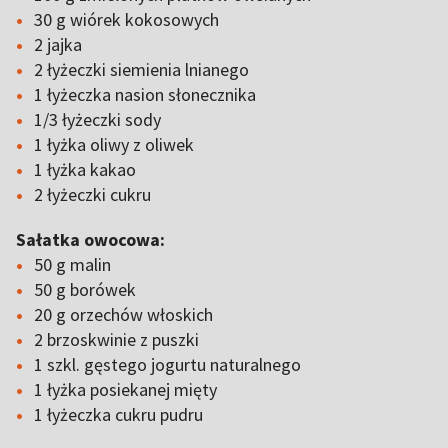
30 g wiórek kokosowych
2 jajka
2 łyżeczki siemienia lnianego
1 łyżeczka nasion słonecznika
1/3 łyżeczki sody
1 łyżka oliwy z oliwek
1 łyżka kakao
2 łyżeczki cukru
Sałatka owocowa:
50 g malin
50 g borówek
20 g orzechów włoskich
2 brzoskwinie z puszki
1 szkl. gęstego jogurtu naturalnego
1 łyżka posiekanej mięty
1 łyżeczka cukru pudru