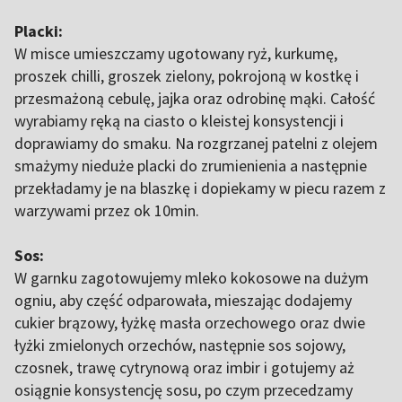
Placki:
W misce umieszczamy ugotowany ryż, kurkumę,
proszek chilli, groszek zielony, pokrojoną w kostkę i
przesmażoną cebulę, jajka oraz odrobinę mąki. Całość
wyrabiamy ręką na ciasto o kleistej konsystencji i
doprawiamy do smaku. Na rozgrzanej patelni z olejem
smażymy nieduże placki do zrumienienia a następnie
przekładamy je na blaszkę i dopiekamy w piecu razem z
warzywami przez ok 10min.
Sos:
W garnku zagotowujemy mleko kokosowe na dużym
ogniu, aby część odparowała, mieszając dodajemy
cukier brązowy, łyżkę masła orzechowego oraz dwie
łyżki zmielonych orzechów, następnie sos sojowy,
czosnek, trawę cytrynową oraz imbir i gotujemy aż
osiągnie konsystencję sosu, po czym przecedzamy