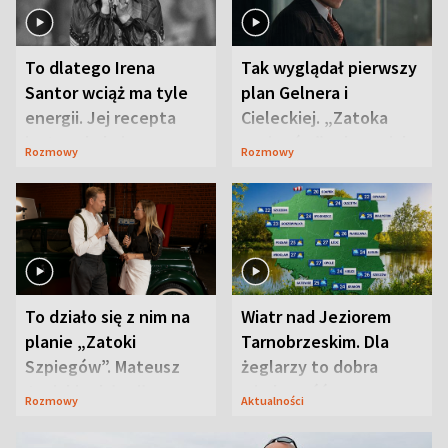
To dlatego Irena
Tak wyglądał pierwszy
Santor wciąż ma tyle
plan Gelnera i
energii. Jej recepta
Cieleckiej. „Zatoka
jest zaskakująco
szpiegów” od razu ich
Rozmowy
Rozmowy
prosta
zaskoczyła
To działo się z nim na
Wiatr nad Jeziorem
planie „Zatoki
Tarnobrzeskim. Dla
Szpiegów”. Mateusz
żeglarzy to dobra
Janicki odsłonił
wiadomość
Rozmowy
Aktualności
aktorski sekret