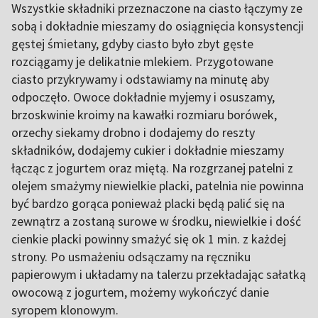
Wszystkie składniki przeznaczone na ciasto łączymy ze
sobą i dokładnie mieszamy do osiągnięcia konsystencji
gęstej śmietany, gdyby ciasto było zbyt gęste
rozciągamy je delikatnie mlekiem. Przygotowane
ciasto przykrywamy i odstawiamy na minutę aby
odpoczęło. Owoce dokładnie myjemy i osuszamy,
brzoskwinie kroimy na kawałki rozmiaru borówek,
orzechy siekamy drobno i dodajemy do reszty
składników, dodajemy cukier i dokładnie mieszamy
łącząc z jogurtem oraz miętą. Na rozgrzanej patelni z
olejem smażymy niewielkie placki, patelnia nie powinna
być bardzo gorąca ponieważ placki będą palić się na
zewnątrz a zostaną surowe w środku, niewielkie i dość
cienkie placki powinny smażyć się ok 1 min. z każdej
strony. Po usmażeniu odsączamy na ręczniku
papierowym i układamy na talerzu przekładając sałatką
owocową z jogurtem, możemy wykończyć danie
syropem klonowym.