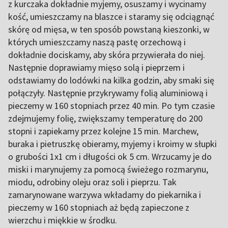
z kurczaka dokładnie myjemy, osuszamy i wycinamy
kość, umieszczamy na blaszce i staramy się odciągnąć
skórę od mięsa, w ten sposób powstaną kieszonki, w
których umieszczamy naszą pastę orzechową i
dokładnie dociskamy, aby skóra przywierała do niej.
Następnie doprawiamy mięso solą i pieprzem i
odstawiamy do lodówki na kilka godzin, aby smaki się
połączyły. Następnie przykrywamy folią aluminiową i
pieczemy w 160 stopniach przez 40 min. Po tym czasie
zdejmujemy folię, zwiększamy temperaturę do 200
stopni i zapiekamy przez kolejne 15 min. Marchew,
buraka i pietruszkę obieramy, myjemy i kroimy w słupki
o grubości 1x1 cm i długości ok 5 cm. Wrzucamy je do
miski i marynujemy za pomocą świeżego rozmarynu,
miodu, odrobiny oleju oraz soli i pieprzu. Tak
zamarynowane warzywa wkładamy do piekarnika i
pieczemy w 160 stopniach aż będą zapieczone z
wierzchu i miękkie w środku.