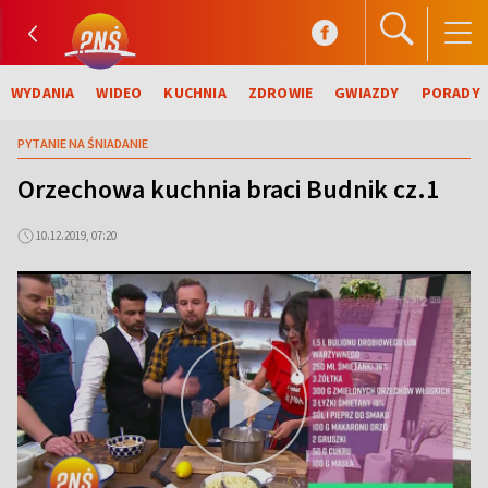
WYDANIA
WIDEO
KUCHNIA
ZDROWIE
GWIAZDY
PORADY
PYTANIE NA ŚNIADANIE
Orzechowa kuchnia braci Budnik cz.1
10.12.2019, 07:20