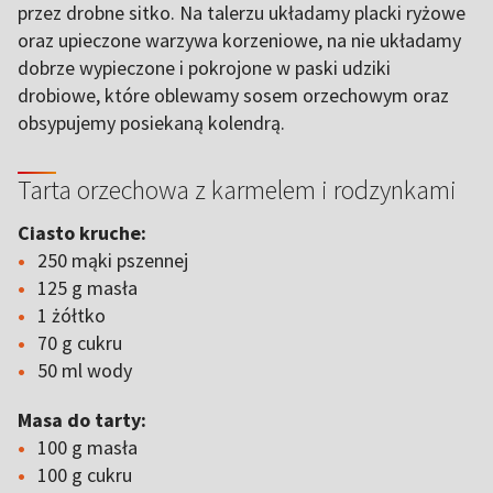
przez drobne sitko. Na talerzu układamy placki ryżowe
oraz upieczone warzywa korzeniowe, na nie układamy
dobrze wypieczone i pokrojone w paski udziki
drobiowe, które oblewamy sosem orzechowym oraz
obsypujemy posiekaną kolendrą.
Tarta orzechowa z karmelem i rodzynkami
Ciasto kruche:
250 mąki pszennej
125 g masła
1 żółtko
70 g cukru
50 ml wody
Masa do tarty:
100 g masła
100 g cukru