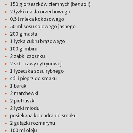
150 g orzeszków ziemnych (bez soli)
2 łyżki masła orzechowego
0,5 l mleka kokosowego
50 ml sosu sojowego jasnego
200 g masła
1 łyżka cukru brązowego
100 g imbiru
2 ząbki czosnku
2 szt. trawy cytrynowej
1 łyżeczka sosu rybnego
sól i pieprz do smaku
1 burak
2 marchewki
2 pietruszki
2 łyżki miodu
posiekana kolendra do smaku
2 gałązki rozmarynu
100 ml oleju