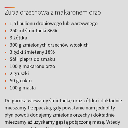
Zupa orzechowa z makaronem orzo
1,5 l bulionu drobiowego lub warzywnego
250 ml śmietanki 36%
3 żółtka
300 g zmielonych orzechów włoskich
3 łyżki śmietany 18%
Sól i pieprz do smaku
100 g makaronu orzo
2 gruszki
50 g cukru
100 g masła
Do garnka wlewamy śmietankę oraz żółtka i dokładnie
mieszamy trzepaczką, gdy powstanie nam jednolity
płyn powoli dodajemy zmielone orzechy i dokładnie
mieszamy aż uzyskamy gęstą połączoną masę. Wtedy