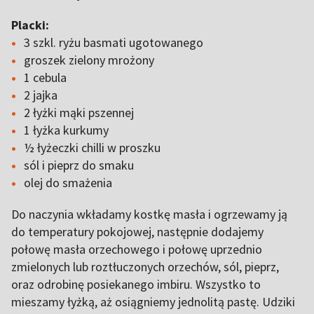
Placki:
3 szkl. ryżu basmati ugotowanego
groszek zielony mrożony
1 cebula
2 jajka
2 łyżki mąki pszennej
1 łyżka kurkumy
½ łyżeczki chilli w proszku
sól i pieprz do smaku
olej do smażenia
Do naczynia wkładamy kostkę masła i ogrzewamy ją
do temperatury pokojowej, następnie dodajemy
połowę masła orzechowego i połowę uprzednio
zmielonych lub roztłuczonych orzechów, sól, pieprz,
oraz odrobinę posiekanego imbiru. Wszystko to
mieszamy łyżką, aż osiągniemy jednolitą pastę. Udziki