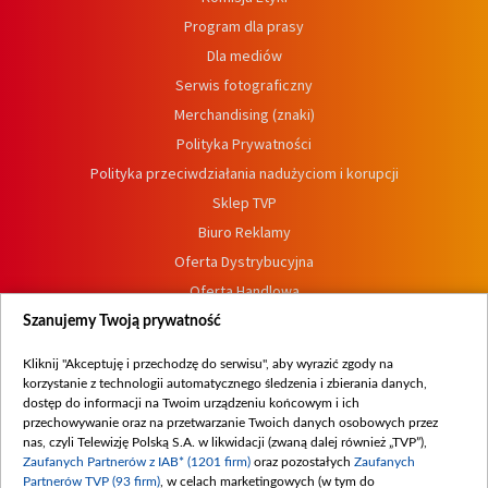
Program dla prasy
Dla mediów
Serwis fotograficzny
Merchandising (znaki)
Polityka Prywatności
Polityka przeciwdziałania nadużyciom i korupcji
Sklep TVP
Biuro Reklamy
Oferta Dystrybucyjna
Oferta Handlowa
Dostępność
Szanujemy Twoją prywatność
Moje zgody
Kliknij "Akceptuję i przechodzę do serwisu", aby wyrazić zgody na
Procedura zgłoszeń wewnętrznych
korzystanie z technologii automatycznego śledzenia i zbierania danych,
dostęp do informacji na Twoim urządzeniu końcowym i ich
przechowywanie oraz na przetwarzanie Twoich danych osobowych przez
nas, czyli Telewizję Polską S.A. w likwidacji (zwaną dalej również „TVP”),
Zaufanych Partnerów z IAB* (1201 firm)
oraz pozostałych
Zaufanych
Partnerów TVP (93 firm)
, w celach marketingowych (w tym do