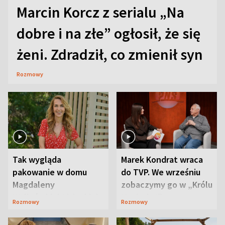
Marcin Korcz z serialu „Na
dobre i na złe” ogłosił, że się
żeni. Zdradził, co zmienił syn
Rozmowy
Tak wygląda
Marek Kondrat wraca
pakowanie w domu
do TVP. We wrześniu
Magdaleny
zobaczymy go w „Królu
Waligórskiej-Lisieckiej.
Maciusiu I”
Rozmowy
Rozmowy
Mąż nie odpuszcza