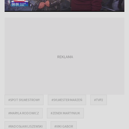
#SPOT SYLWESTROWY
#SYLWESTER MARZEŃ
#TVP2
#MARYLA RODOWICZ
#ZENEK MARTYNIUK
#RADOSŁAW LISZEWSKI
#VIKI GABOR