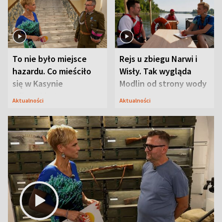
To nie było miejsce
Rejs u zbiegu Narwi i
hazardu. Co mieściło
Wisły. Tak wygląda
się w Kasynie
Modlin od strony wody
Oficerskim?
Aktualności
Aktualności