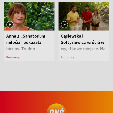
Anna z „Sanatorium
Gąsiewska i
miłości” pokazała
Sołtysiewicz wrócili w
biceps. Trudno
wyjątkowe miejsce. Na
uwierzyć, co przeszła
szlaku czekał
Rozmowy
Rozmowy
wcześniej
niedźwiedź