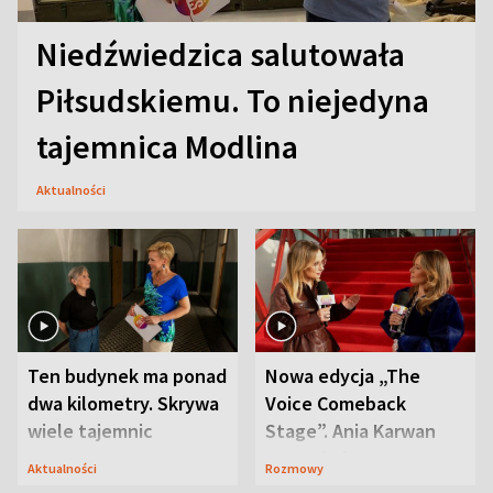
Niedźwiedzica salutowała
Piłsudskiemu. To niejedyna
tajemnica Modlina
Aktualności
Ten budynek ma ponad
Nowa edycja „The
dwa kilometry. Skrywa
Voice Comeback
wiele tajemnic
Stage”. Ania Karwan
zapowiada
Aktualności
Rozmowy
niespodzianki