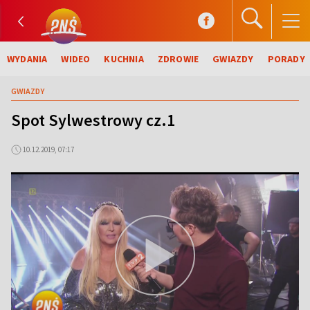
WYDANIA
WIDEO
KUCHNIA
ZDROWIE
GWIAZDY
PORADY
GWIAZDY
Spot Sylwestrowy cz.1
10.12.2019, 07:17