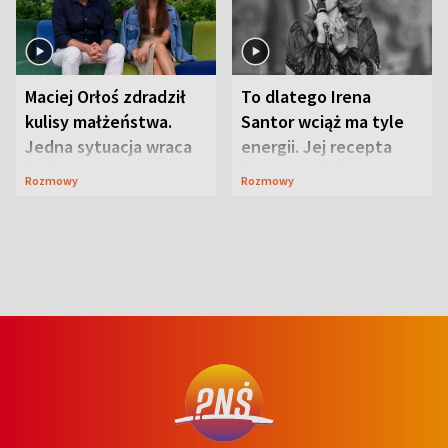
Maciej Orłoś zdradził
To dlatego Irena
kulisy małżeństwa.
Santor wciąż ma tyle
Jedna sytuacja wraca
energii. Jej recepta
jak bumerang
jest zaskakująco
Rozmowy
Rozmowy
prosta