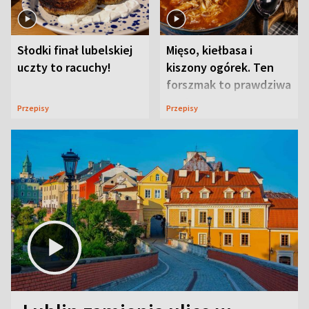
Słodki finał lubelskiej
Mięso, kiełbasa i
uczty to racuchy!
kiszony ogórek. Ten
forszmak to prawdziwa
uczta
Przepisy
Przepisy