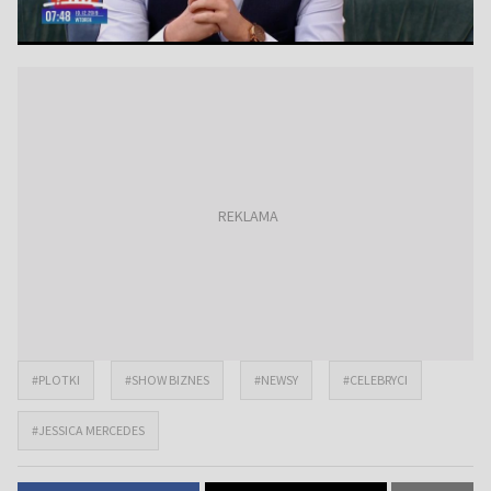
#PLOTKI
#SHOW BIZNES
#NEWSY
#CELEBRYCI
#JESSICA MERCEDES