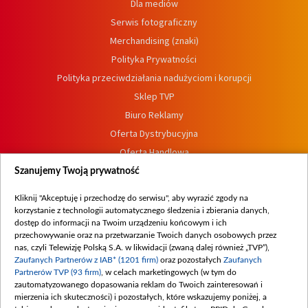
Dla mediów
Serwis fotograficzny
Merchandising (znaki)
Polityka Prywatności
Polityka przeciwdziałania nadużyciom i korupcji
Sklep TVP
Biuro Reklamy
Oferta Dystrybucyjna
Oferta Handlowa
Dostępność
Szanujemy Twoją prywatność
Moje zgody
Kliknij "Akceptuję i przechodzę do serwisu", aby wyrazić zgody na
Procedura zgłoszeń wewnętrznych
korzystanie z technologii automatycznego śledzenia i zbierania danych,
dostęp do informacji na Twoim urządzeniu końcowym i ich
przechowywanie oraz na przetwarzanie Twoich danych osobowych przez
nas, czyli Telewizję Polską S.A. w likwidacji (zwaną dalej również „TVP”),
Zaufanych Partnerów z IAB* (1201 firm)
oraz pozostałych
Zaufanych
Partnerów TVP (93 firm)
, w celach marketingowych (w tym do
zautomatyzowanego dopasowania reklam do Twoich zainteresowań i
mierzenia ich skuteczności) i pozostałych, które wskazujemy poniżej, a