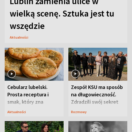
Lublin zamienia ulice w
wielką scenę. Sztuka jest tu
wszędzie
Aktualności
Cebularz lubelski.
Zespół KSU ma sposób
Prosta receptura i
na długowieczność.
smak, który zna
Zdradzili swój sekret
Lubelszczyzna
Aktualności
Rozmowy