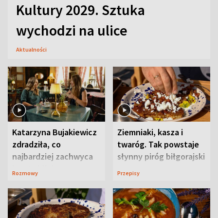
Kultury 2029. Sztuka
wychodzi na ulice
Aktualności
Katarzyna Bujakiewicz
Ziemniaki, kasza i
zdradziła, co
twaróg. Tak powstaje
najbardziej zachwyca
słynny piróg biłgorajski
ją w Lublinie
Rozmowy
Przepisy