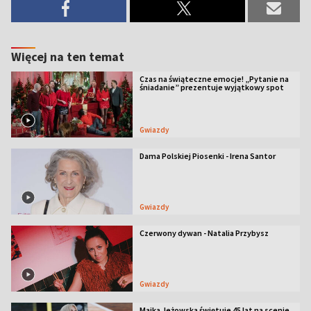
Więcej na ten temat
Czas na świąteczne emocje! „Pytanie na
śniadanie” prezentuje wyjątkowy spot
Gwiazdy
Dama Polskiej Piosenki - Irena Santor
Gwiazdy
Czerwony dywan - Natalia Przybysz
Gwiazdy
Majka Jeżowska świętuje 45 lat na scenie