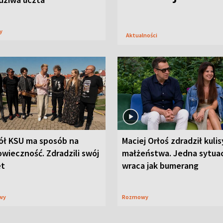
sy
Aktualności
ół KSU ma sposób na
Maciej Orłoś zdradził kulis
wieczność. Zdradzili swój
małżeństwa. Jedna sytua
et
wraca jak bumerang
wy
Rozmowy