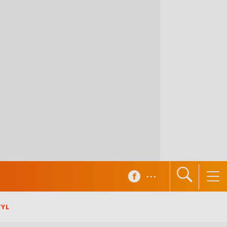
...
TYL