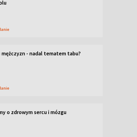
olu
danie
 mężczyzn - nadal tematem tabu?
danie
my o zdrowym sercu i mózgu