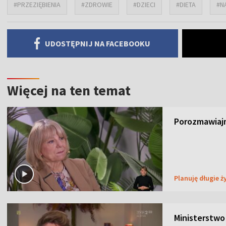
#PRZEZIĘBIENIA
#ZDROWIE
#DZIECI
#DIETA
#N
UDOSTĘPNIJ NA FACEBOOKU
Więcej na ten temat
Porozmawiajm
Planuję długie ż
Ministerstwo