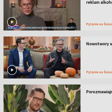
reklam alkoh
Pytanie na Śnia
Nowotwory u
Pytanie na Śnia
Porozmawiaj