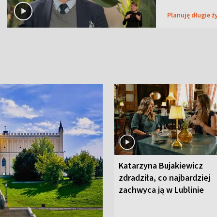
Planuję długie ż
Katarzyna Bujakiewicz
zdradziła, co najbardziej
zachwyca ją w Lublinie