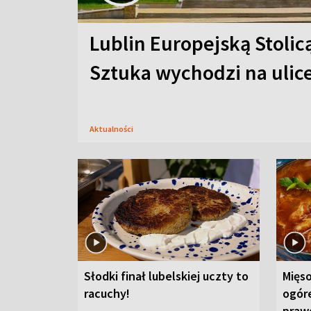
Lublin Europejską Stolic
Sztuka wychodzi na ulic
Aktualności
Słodki finał lubelskiej uczty to
Mięso
racuchy!
ogór
praw