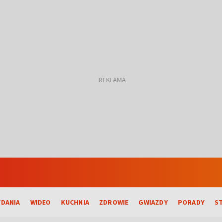
DANIA
WIDEO
KUCHNIA
ZDROWIE
GWIAZDY
PORADY
S