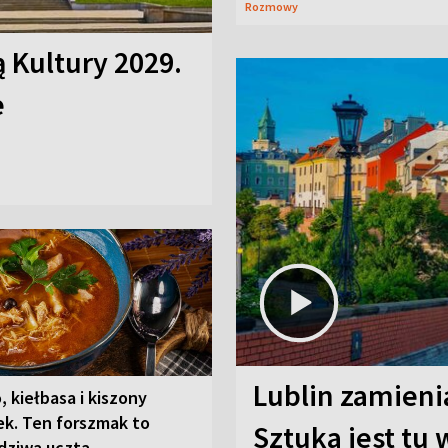
Rozmowy
ą Kultury 2029.
e
Lublin zamienia
, kiełbasa i kiszony
ek. Ten forszmak to
Sztuka jest tu
dziwa uczta