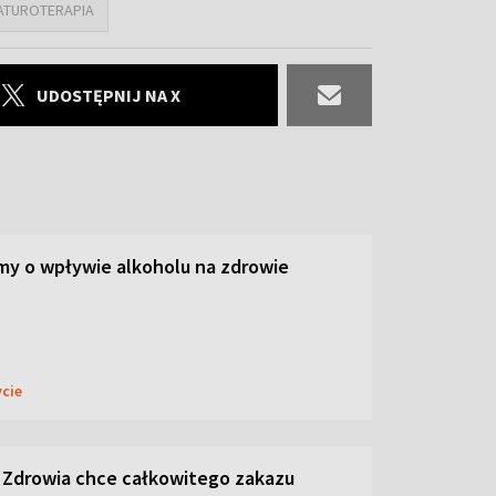
ATUROTERAPIA
UDOSTĘPNIJ NA X
y o wpływie alkoholu na zdrowie
ycie
 Zdrowia chce całkowitego zakazu