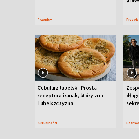
Przepisy
Przepi
Cebularz lubelski. Prosta
Zesp
receptura i smak, który zna
długo
Lubelszczyzna
sekr
Aktualności
Rozmo