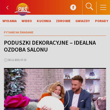
WYDANIA
WIDEO
KUCHNIA
ZDROWIE
GWIAZDY
PORADY
PYTANIE NA ŚNIADANIE
PODUSZKI DEKORACYJNE – IDEALNA
OZDOBA SALONU
09.12.2019, 07:32