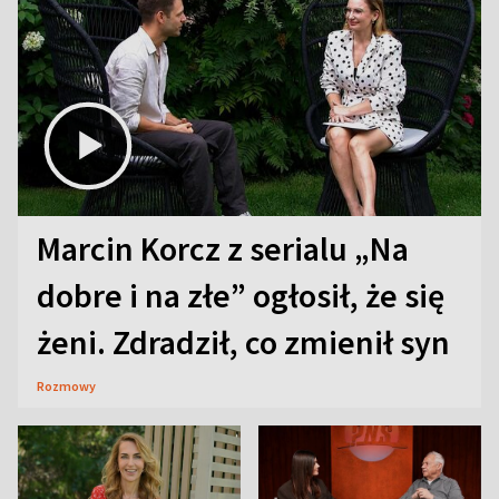
Marcin Korcz z serialu „Na
dobre i na złe” ogłosił, że się
żeni. Zdradził, co zmienił syn
Rozmowy