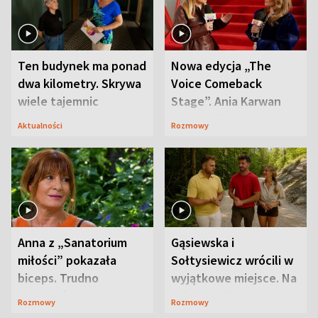
Ten budynek ma ponad
Nowa edycja „The
dwa kilometry. Skrywa
Voice Comeback
wiele tajemnic
Stage”. Ania Karwan
zapowiada
Aktualności
Rozmowy
niespodzianki
Anna z „Sanatorium
Gąsiewska i
miłości” pokazała
Sołtysiewicz wrócili w
biceps. Trudno
wyjątkowe miejsce. Na
uwierzyć, co przeszła
szlaku czekał
Rozmowy
Rozmowy
wcześniej
niedźwiedź