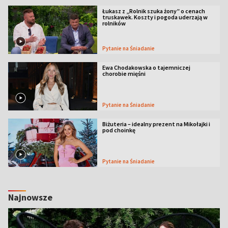
Łukasz z „Rolnik szuka żony” o cenach
truskawek. Koszty i pogoda uderzają w
rolników
Pytanie na Śniadanie
Ewa Chodakowska o tajemniczej
chorobie mięśni
Pytanie na Śniadanie
Biżuteria – idealny prezent na Mikołajki i
pod choinkę
Pytanie na Śniadanie
Najnowsze