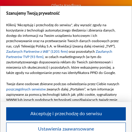
Oferta Handlowa
Dostępność
Szanujemy Twoją prywatność
Moje zgody
Kliknij "Akceptuję i przechodzę do serwisu", aby wyrazić zgody na
Procedura zgłoszeń wewnętrznych
korzystanie z technologii automatycznego śledzenia i zbierania danych,
dostęp do informacji na Twoim urządzeniu końcowym i ich
przechowywanie oraz na przetwarzanie Twoich danych osobowych przez
nas, czyli Telewizję Polską S.A. w likwidacji (zwaną dalej również „TVP”),
Zaufanych Partnerów z IAB* (1201 firm)
oraz pozostałych
Zaufanych
Partnerów TVP (93 firm)
, w celach marketingowych (w tym do
zautomatyzowanego dopasowania reklam do Twoich zainteresowań i
mierzenia ich skuteczności) i pozostałych, które wskazujemy poniżej, a
także zgody na udostępnianie przez nas identyfikatora PPID do Google.
Twoje dane osobowe zbierane podczas odwiedzania przez Ciebie naszych
poszczególnych serwisów
zwanych dalej „Portalem”, w tym informacje
zapisywane za pomocą technologii takich jak: pliki cookie, sygnalizatory
WWW lub innych podobnych technologii umożliwiających świadczenie
dopasowanych i bezpiecznych usług, personalizację treści oraz reklam,
udostępnianie funkcji mediów społecznościowych oraz analizowanie ruchu
Akceptuję i przechodzę do serwisu
w Internecie.
Twoje dane osobowe zbierane podczas odwiedzania przez Ciebie
Ustawienia zaawansowane