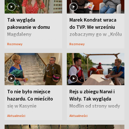
Tak wygląda
Marek Kondrat wraca
pakowanie w domu
do TVP. We wrześniu
Magdaleny
zobaczymy go w „Królu
Waligórskiej-Lisieckiej.
Maciusiu I”
Rozmowy
Rozmowy
Mąż nie odpuszcza
To nie było miejsce
Rejs u zbiegu Narwi i
hazardu. Co mieściło
Wisły. Tak wygląda
się w Kasynie
Modlin od strony wody
Oficerskim?
Aktualności
Aktualności