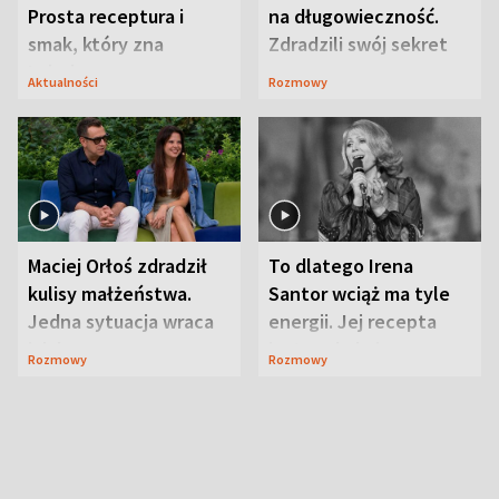
Prosta receptura i
na długowieczność.
smak, który zna
Zdradzili swój sekret
Lubelszczyzna
Aktualności
Rozmowy
Maciej Orłoś zdradził
To dlatego Irena
kulisy małżeństwa.
Santor wciąż ma tyle
Jedna sytuacja wraca
energii. Jej recepta
jak bumerang
jest zaskakująco
Rozmowy
Rozmowy
prosta