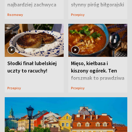
najbardziej zachwyca
słynny piróg biłgorajski
ją w Lublinie
Rozmowy
Przepisy
Słodki finał lubelskiej
Mięso, kiełbasa i
uczty to racuchy!
kiszony ogórek. Ten
forszmak to prawdziwa
uczta
Przepisy
Przepisy