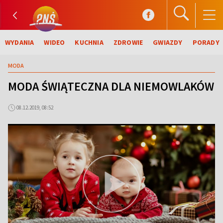
WYDANIA
WIDEO
KUCHNIA
ZDROWIE
GWIAZDY
PORADY
MODA
MODA ŚWIĄTECZNA DLA NIEMOWLAKÓW
08.12.2019, 08:52