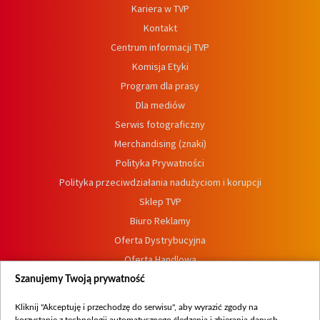
Kariera w TVP
Kontakt
Centrum informacji TVP
Komisja Etyki
Program dla prasy
Dla mediów
Serwis fotograficzny
Merchandising (znaki)
Polityka Prywatności
Polityka przeciwdziałania nadużyciom i korupcji
Sklep TVP
Biuro Reklamy
Oferta Dystrybucyjna
Oferta Handlowa
Dostępność
Szanujemy Twoją prywatność
Moje zgody
Kliknij "Akceptuję i przechodzę do serwisu", aby wyrazić zgody na
Procedura zgłoszeń wewnętrznych