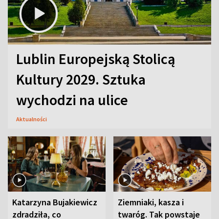
Lublin Europejską Stolicą
Kultury 2029. Sztuka
wychodzi na ulice
Aktualności
Katarzyna Bujakiewicz
Ziemniaki, kasza i
zdradziła, co
twaróg. Tak powstaje