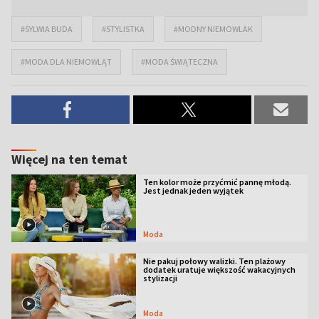
#SYLWIA BUDA
#STYLISTKA
#MODNY NIEMOWLAK
#MODA DLA NIEMOWLĄT
#MODA ŚWIĄTECZNA
Więcej na ten temat
Ten kolor może przyćmić pannę młodą.
Jest jednak jeden wyjątek
Moda
Nie pakuj połowy walizki. Ten plażowy
dodatek uratuje większość wakacyjnych
stylizacji
Moda