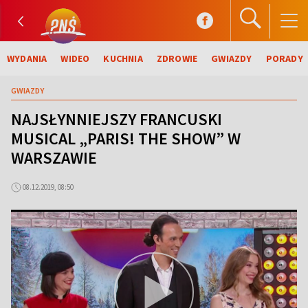
WYDANIA
WIDEO
KUCHNIA
ZDROWIE
GWIAZDY
PORADY
GWIAZDY
NAJSŁYNNIEJSZY FRANCUSKI
MUSICAL „PARIS! THE SHOW” W
WARSZAWIE
08.12.2019, 08:50