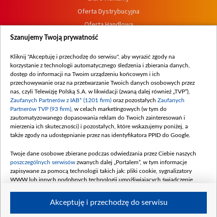
Oferta Dystrybucyjna
Oferta Handlowa
Dostępność
Szanujemy Twoją prywatność
Moje zgody
Kliknij "Akceptuję i przechodzę do serwisu", aby wyrazić zgody na
Procedura zgłoszeń wewnętrznych
korzystanie z technologii automatycznego śledzenia i zbierania danych,
dostęp do informacji na Twoim urządzeniu końcowym i ich
przechowywanie oraz na przetwarzanie Twoich danych osobowych przez
nas, czyli Telewizję Polską S.A. w likwidacji (zwaną dalej również „TVP”),
Zaufanych Partnerów z IAB* (1201 firm)
oraz pozostałych
Zaufanych
Partnerów TVP (93 firm)
, w celach marketingowych (w tym do
zautomatyzowanego dopasowania reklam do Twoich zainteresowań i
mierzenia ich skuteczności) i pozostałych, które wskazujemy poniżej, a
także zgody na udostępnianie przez nas identyfikatora PPID do Google.
Twoje dane osobowe zbierane podczas odwiedzania przez Ciebie naszych
poszczególnych serwisów
zwanych dalej „Portalem”, w tym informacje
zapisywane za pomocą technologii takich jak: pliki cookie, sygnalizatory
WWW lub innych podobnych technologii umożliwiających świadczenie
dopasowanych i bezpiecznych usług, personalizację treści oraz reklam,
udostępnianie funkcji mediów społecznościowych oraz analizowanie ruchu
Akceptuję i przechodzę do serwisu
w Internecie.