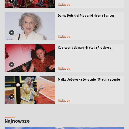
Gwiazdy
Dama Polskiej Piosenki - Irena Santor
Gwiazdy
Czerwony dywan - Natalia Przybysz
Gwiazdy
Majka Jeżowska świętuje 45 lat na scenie
Gwiazdy
Najnowsze