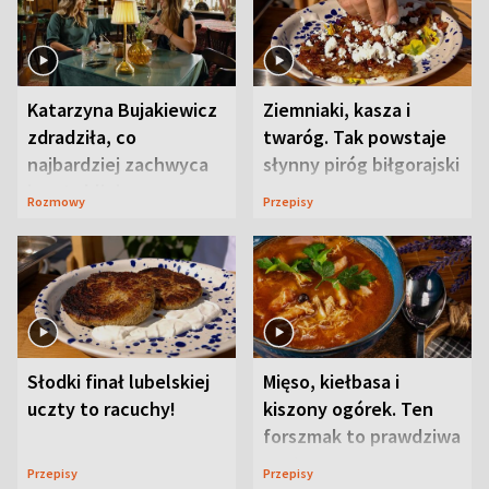
Katarzyna Bujakiewicz
Ziemniaki, kasza i
zdradziła, co
twaróg. Tak powstaje
najbardziej zachwyca
słynny piróg biłgorajski
ją w Lublinie
Rozmowy
Przepisy
Słodki finał lubelskiej
Mięso, kiełbasa i
uczty to racuchy!
kiszony ogórek. Ten
forszmak to prawdziwa
uczta
Przepisy
Przepisy