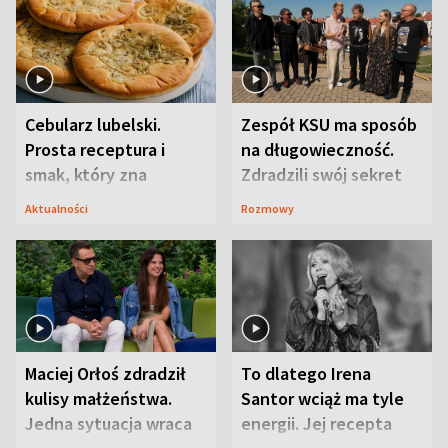
Cebularz lubelski.
Zespół KSU ma sposób
Prosta receptura i
na długowieczność.
smak, który zna
Zdradzili swój sekret
Lubelszczyzna
Aktualności
Rozmowy
Maciej Orłoś zdradził
To dlatego Irena
kulisy małżeństwa.
Santor wciąż ma tyle
Jedna sytuacja wraca
energii. Jej recepta