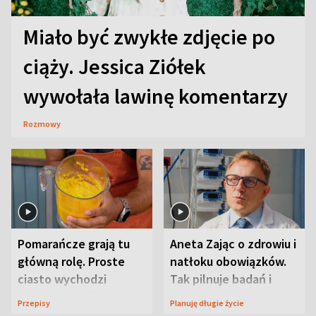
Miało być zwykłe zdjęcie po
ciąży. Jessica Ziółek
wywołała lawinę komentarzy
Rozmowy
Pomarańcze grają tu
Aneta Zając o zdrowiu i
główną rolę. Proste
natłoku obowiązków.
ciasto wychodzi
Tak pilnuje badań i
wyjątkowo wilgotne
wizyt
Przepisy
Planuję długie życie