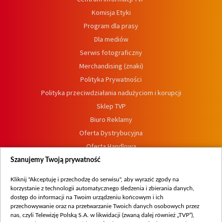
Komisja Etyki
Program dla prasy
Dla mediów
Serwis fotograficzny
Merchandising (znaki)
Polityka Prywatności
Polityka przeciwdziałania nadużyciom i korupcji
Sklep TVP
Biuro Reklamy
Oferta Dystrybucyjna
Oferta Handlowa
Dostępność
Szanujemy Twoją prywatność
Moje zgody
Kliknij "Akceptuję i przechodzę do serwisu", aby wyrazić zgody na
Procedura zgłoszeń wewnętrznych
korzystanie z technologii automatycznego śledzenia i zbierania danych,
dostęp do informacji na Twoim urządzeniu końcowym i ich
przechowywanie oraz na przetwarzanie Twoich danych osobowych przez
nas, czyli Telewizję Polską S.A. w likwidacji (zwaną dalej również „TVP”),