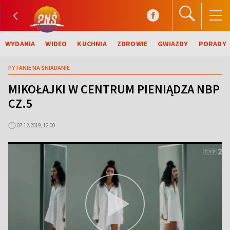
WYDANIA
WIDEO
KUCHNIA
ZDROWIE
GWIAZDY
PORADY
PYTANIE NA ŚNIADANIE
MIKOŁAJKI W CENTRUM PIENIĄDZA NBP
CZ.5
07.12.2019, 12:00