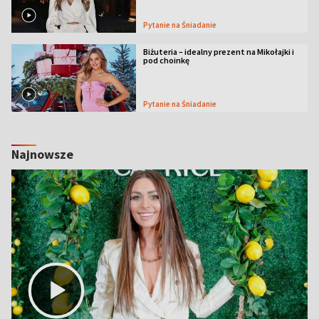
Pytanie na Śniadanie
Biżuteria – idealny prezent na Mikołajki i
pod choinkę
Pytanie na Śniadanie
Najnowsze