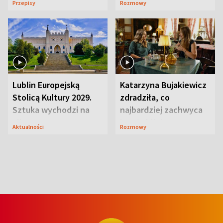
Przepisy
Rozmowy
smakiem
przyciągały wzrok
Lublin Europejską
Katarzyna Bujakiewicz
Stolicą Kultury 2029.
zdradziła, co
Sztuka wychodzi na
najbardziej zachwyca
ulice
ją w Lublinie
Aktualności
Rozmowy