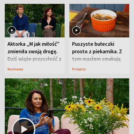
Aktorka „M jak miłość”
Puszyste bułeczki
zmieniła swoją drogę.
prosto z piekarnika. Z
Dziś wiąże przyszłość z
tym masłem smakują
neurobiologią
jeszcze lepiej
Rozmowy
Przepisy