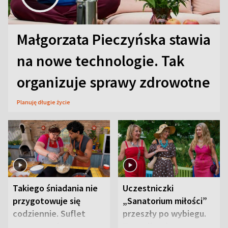
Małgorzata Pieczyńska stawia
na nowe technologie. Tak
organizuje sprawy zdrowotne
Planuję długie życie
Takiego śniadania nie
Uczestniczki
przygotowuje się
„Sanatorium miłości”
codziennie. Suflet
przeszły po wybiegu.
serowy zachwyca
Te stylizacje