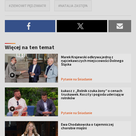
#ZIEMOWIT PĘDZIWIATR
#NATALIA ZASTĘPA
Więcej na ten temat
Marek Krajewski odkrywa jedną z
najciekawszych miejscowości Dolnego
Śląska
Pytanie na Śniadanie
Łukasz z „Rolnik szuka żony” o cenach
truskawek. Koszty i pogoda uderzają w
rolników
Pytanie na Śniadanie
Ewa Chodakowska o tajemniczej
chorobie mięśni