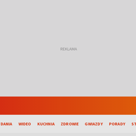
DANIA
WIDEO
KUCHNIA
ZDROWIE
GWIAZDY
PORADY
S