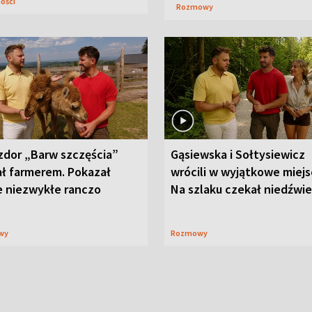
ności
Rozmowy
zdor „Barw szczęścia”
Gąsiewska i Sołtysiewicz
ał farmerem. Pokazał
wrócili w wyjątkowe miejs
e niezwykłe ranczo
Na szlaku czekał niedźwi
wy
Rozmowy