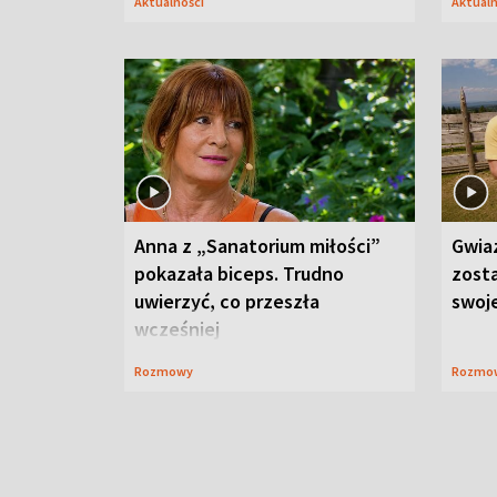
Aktualności
Aktual
Anna z „Sanatorium miłości”
Gwia
pokazała biceps. Trudno
zost
uwierzyć, co przeszła
swoj
wcześniej
Rozmowy
Rozmo