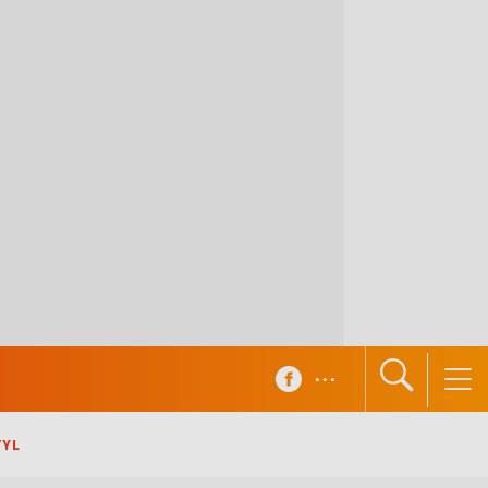
...
TYL