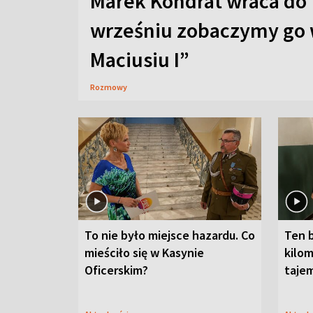
Marek Kondrat wraca do 
wrześniu zobaczymy go 
Maciusiu I”
Rozmowy
To nie było miejsce hazardu. Co
Ten 
mieściło się w Kasynie
kilom
Oficerskim?
taje