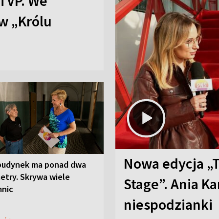
TVP. We
w „Królu
Nowa edycja „
budynek ma ponad dwa
etry. Skrywa wiele
Stage”. Ania K
mnic
niespodzianki