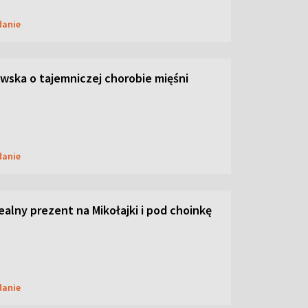
danie
ska o tajemniczej chorobie mięśni
danie
dealny prezent na Mikołajki i pod choinkę
danie