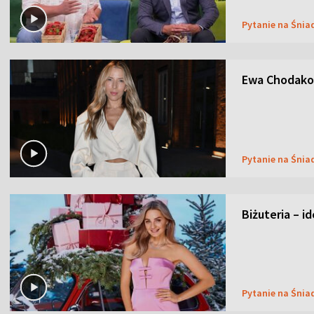
Pytanie na Śnia
Ewa Chodakow
Pytanie na Śnia
Biżuteria – i
Pytanie na Śnia