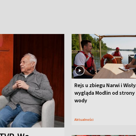
Rejs u zbiegu Narwi i Wisły
wygląda Modlin od strony
wody
Aktualności