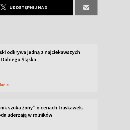
UDOSTĘPNIJ NA X
ski odkrywa jedną z najciekawszych
 Dolnego Śląska
danie
lnik szuka żony” o cenach truskawek.
oda uderzają w rolników