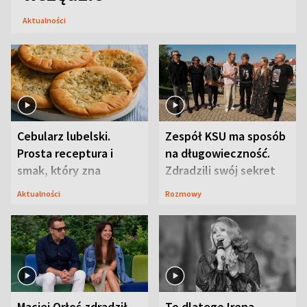
Aktualności
Cebularz lubelski.
Zespół KSU ma sposób
Prosta receptura i
na długowieczność.
smak, który zna
Zdradzili swój sekret
Lubelszczyzna
Aktualności
Rozmowy
Maciej Orłoś zdradził
To dlatego Irena