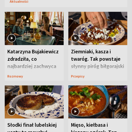
Aktualności
Katarzyna Bujakiewicz
Ziemniaki, kasza i
zdradziła, co
twaróg. Tak powstaje
najbardziej zachwyca
słynny piróg biłgorajski
ją w Lublinie
Rozmowy
Przepisy
Słodki finał lubelskiej
Mięso, kiełbasa i