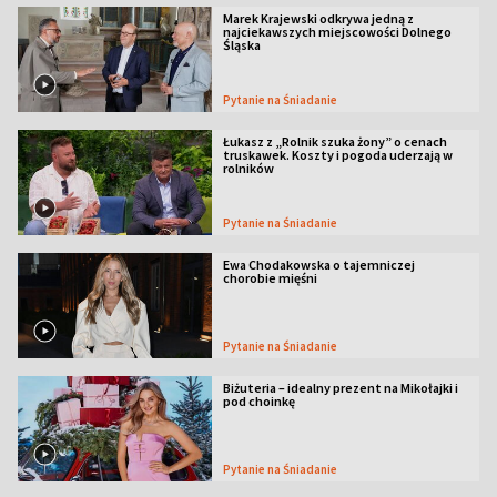
Marek Krajewski odkrywa jedną z
najciekawszych miejscowości Dolnego
Śląska
Pytanie na Śniadanie
Łukasz z „Rolnik szuka żony” o cenach
truskawek. Koszty i pogoda uderzają w
rolników
Pytanie na Śniadanie
Ewa Chodakowska o tajemniczej
chorobie mięśni
Pytanie na Śniadanie
Biżuteria – idealny prezent na Mikołajki i
pod choinkę
Pytanie na Śniadanie