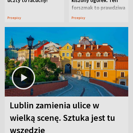
uczty to racuchy!
kiszony ogórek. Ten
forszmak to prawdziwa
uczta
Przepisy
Przepisy
Lublin zamienia ulice w
wielką scenę. Sztuka jest tu
wszędzie