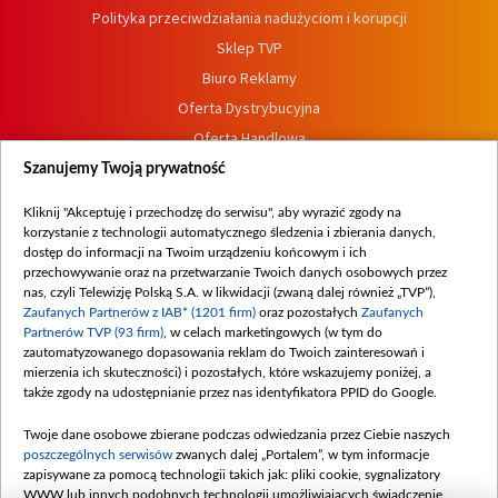
Polityka przeciwdziałania nadużyciom i korupcji
Sklep TVP
Biuro Reklamy
Oferta Dystrybucyjna
Oferta Handlowa
Dostępność
Szanujemy Twoją prywatność
Moje zgody
Kliknij "Akceptuję i przechodzę do serwisu", aby wyrazić zgody na
Procedura zgłoszeń wewnętrznych
korzystanie z technologii automatycznego śledzenia i zbierania danych,
dostęp do informacji na Twoim urządzeniu końcowym i ich
przechowywanie oraz na przetwarzanie Twoich danych osobowych przez
nas, czyli Telewizję Polską S.A. w likwidacji (zwaną dalej również „TVP”),
Zaufanych Partnerów z IAB* (1201 firm)
oraz pozostałych
Zaufanych
Partnerów TVP (93 firm)
, w celach marketingowych (w tym do
zautomatyzowanego dopasowania reklam do Twoich zainteresowań i
mierzenia ich skuteczności) i pozostałych, które wskazujemy poniżej, a
także zgody na udostępnianie przez nas identyfikatora PPID do Google.
Twoje dane osobowe zbierane podczas odwiedzania przez Ciebie naszych
poszczególnych serwisów
zwanych dalej „Portalem”, w tym informacje
zapisywane za pomocą technologii takich jak: pliki cookie, sygnalizatory
WWW lub innych podobnych technologii umożliwiających świadczenie