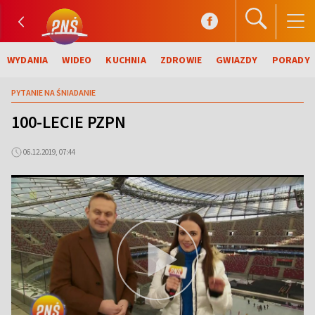
WYDANIA
WIDEO
KUCHNIA
ZDROWIE
GWIAZDY
PORADY
PYTANIE NA ŚNIADANIE
100-LECIE PZPN
06.12.2019, 07:44