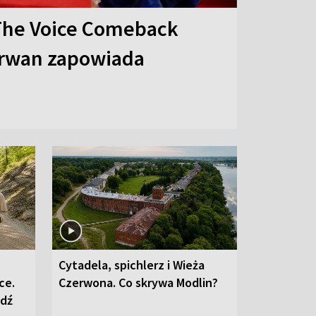
The Voice Comeback
arwan zapowiada
Cytadela, spichlerz i Wieża
ce.
Czerwona. Co skrywa Modlin?
edź