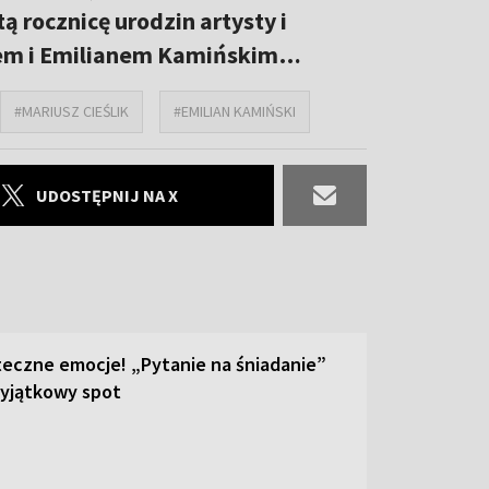
ą rocznicę urodzin artysty i
iem i Emilianem Kamińskim…
#MARIUSZ CIEŚLIK
#EMILIAN KAMIŃSKI
UDOSTĘPNIJ NA X
teczne emocje! „Pytanie na śniadanie”
yjątkowy spot