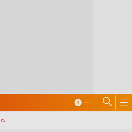
...
TYL