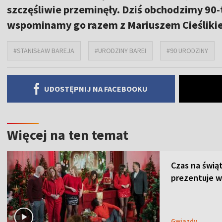
szczęśliwie przeminęły. Dziś obchodzimy 90-t
wspominamy go razem z Mariuszem Cieślik
#STANISŁAW BAREJA
#URODZINY BAREI
#90 URODZINY
UDOSTĘPNIJ NA FACEBOOKU
Więcej na ten temat
Czas na świą
prezentuje w
Gwiazdy