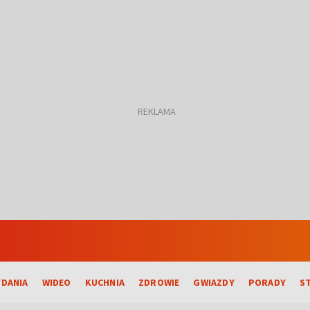
DANIA
WIDEO
KUCHNIA
ZDROWIE
GWIAZDY
PORADY
S