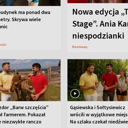
Nowa edycja „
budynek ma ponad dwa
etry. Skrywa wiele
Stage”. Ania K
mnic
niespodzianki
ności
Rozmowy
zdor „Barw szczęścia”
Gąsiewska i Sołtysiewicz
ał farmerem. Pokazał
wrócili w wyjątkowe miejs
e niezwykłe ranczo
Na szlaku czekał niedźwi