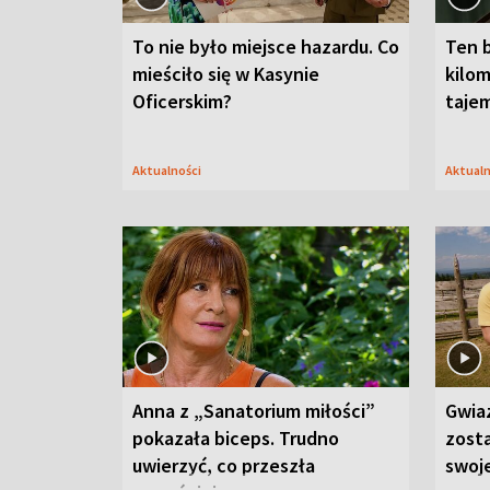
To nie było miejsce hazardu. Co
Ten 
mieściło się w Kasynie
kilom
Oficerskim?
taje
Aktualności
Aktual
Anna z „Sanatorium miłości”
Gwia
pokazała biceps. Trudno
zost
uwierzyć, co przeszła
swoj