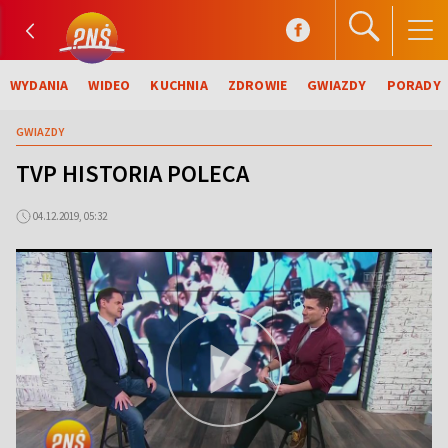
WYDANIA
WIDEO
KUCHNIA
ZDROWIE
GWIAZDY
PORADY
GWIAZDY
TVP HISTORIA POLECA
04.12.2019, 05:32