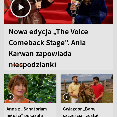
Nowa edycja „The Voice
Comeback Stage”. Ania
Karwan zapowiada
niespodzianki
Rozmowy
Anna z „Sanatorium
Gwiazdor „Barw
miłości” pokazała
szczęścia” został