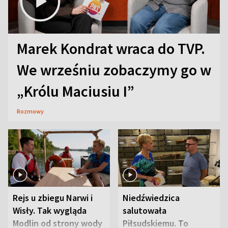
Marek Kondrat wraca do TVP.
We wrześniu zobaczymy go w
„Królu Maciusiu I”
Rozmowy
Rejs u zbiegu Narwi i
Niedźwiedzica
Wisły. Tak wygląda
salutowała
Modlin od strony wody
Piłsudskiemu. To