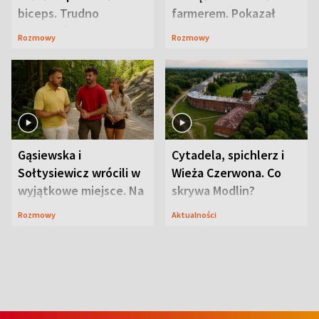
biceps. Trudno
farmerem. Pokazał
uwierzyć, co przeszła
swoje niezwykłe
Rozmowy
Rozmowy
wcześniej
ranczo
Gąsiewska i
Cytadela, spichlerz i
Sołtysiewicz wrócili w
Wieża Czerwona. Co
wyjątkowe miejsce. Na
skrywa Modlin?
szlaku czekał
Rozmowy
Aktualności
niedźwiedź