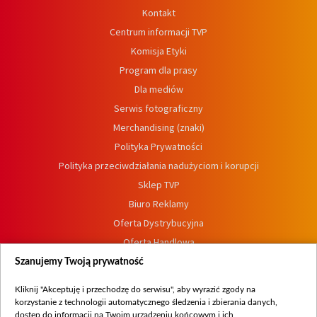
Kontakt
Centrum informacji TVP
Komisja Etyki
Program dla prasy
Dla mediów
Serwis fotograficzny
Merchandising (znaki)
Polityka Prywatności
Polityka przeciwdziałania nadużyciom i korupcji
Sklep TVP
Biuro Reklamy
Oferta Dystrybucyjna
Oferta Handlowa
Dostępność
Szanujemy Twoją prywatność
Moje zgody
Kliknij "Akceptuję i przechodzę do serwisu", aby wyrazić zgody na
Procedura zgłoszeń wewnętrznych
korzystanie z technologii automatycznego śledzenia i zbierania danych,
dostęp do informacji na Twoim urządzeniu końcowym i ich