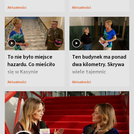
niejedyna tajemnica
Aktualności
Aktualności
Modlina
To nie było miejsce
Ten budynek ma ponad
hazardu. Co mieściło
dwa kilometry. Skrywa
się w Kasynie
wiele tajemnic
Oficerskim?
Aktualności
Aktualności