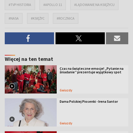
#TVP HISTORIA
#APOLLO 11
#LĄDOWANIE NA KSIĘŻYCU
#NASA
#KSIĘŻYC
#ROCZNICA
Więcej na ten temat
Czas na świąteczne emocje! „Pytanie na
śniadanie” prezentuje wyjątkowy spot
Gwiazdy
Dama Polskiej Piosenki - Irena Santor
Gwiazdy