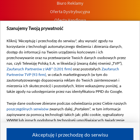
Biuro Reklamy
Oferta Dystrybucyjna
Oferta Handlowa
Dostępność
Szanujemy Twoją prywatność
Moje zgody
Kliknij "Akceptuję i przechodzę do serwisu", aby wyrazić zgody na
Procedura zgłoszeń wewnętrznych
korzystanie z technologii automatycznego śledzenia i zbierania danych,
dostęp do informacji na Twoim urządzeniu końcowym i ich
przechowywanie oraz na przetwarzanie Twoich danych osobowych przez
nas, czyli Telewizję Polską S.A. w likwidacji (zwaną dalej również „TVP”),
Zaufanych Partnerów z IAB* (1201 firm)
oraz pozostałych
Zaufanych
Partnerów TVP (93 firm)
, w celach marketingowych (w tym do
zautomatyzowanego dopasowania reklam do Twoich zainteresowań i
mierzenia ich skuteczności) i pozostałych, które wskazujemy poniżej, a
także zgody na udostępnianie przez nas identyfikatora PPID do Google.
Twoje dane osobowe zbierane podczas odwiedzania przez Ciebie naszych
poszczególnych serwisów
zwanych dalej „Portalem”, w tym informacje
zapisywane za pomocą technologii takich jak: pliki cookie, sygnalizatory
WWW lub innych podobnych technologii umożliwiających świadczenie
dopasowanych i bezpiecznych usług, personalizację treści oraz reklam,
udostępnianie funkcji mediów społecznościowych oraz analizowanie ruchu
Akceptuję i przechodzę do serwisu
w Internecie.