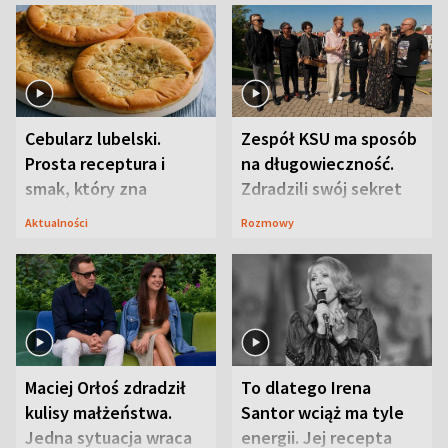
Cebularz lubelski.
Zespół KSU ma sposób
Prosta receptura i
na długowieczność.
smak, który zna
Zdradzili swój sekret
Lubelszczyzna
Aktualności
Rozmowy
Maciej Orłoś zdradził
To dlatego Irena
kulisy małżeństwa.
Santor wciąż ma tyle
Jedna sytuacja wraca
energii. Jej recepta