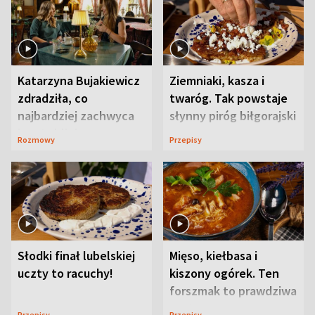
Katarzyna Bujakiewicz
Ziemniaki, kasza i
zdradziła, co
twaróg. Tak powstaje
najbardziej zachwyca
słynny piróg biłgorajski
ją w Lublinie
Rozmowy
Przepisy
Słodki finał lubelskiej
Mięso, kiełbasa i
uczty to racuchy!
kiszony ogórek. Ten
forszmak to prawdziwa
uczta
Przepisy
Przepisy