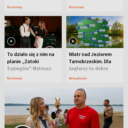
jest zaskakująco
szpiegów” od razu ich
Rozmowy
Rozmowy
prosta
zaskoczyła
To działo się z nim na
Wiatr nad Jeziorem
planie „Zatoki
Tarnobrzeskim. Dla
Szpiegów”. Mateusz
żeglarzy to dobra
Janicki odsłonił
wiadomość
Rozmowy
Aktualności
aktorski sekret