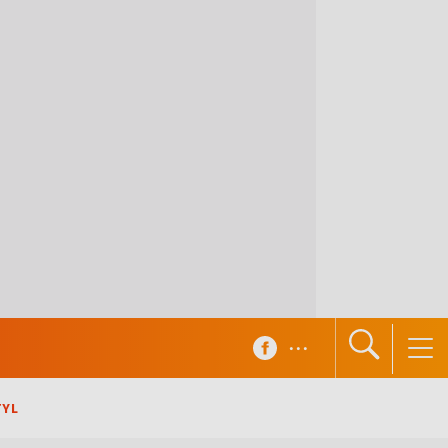
...
TYL