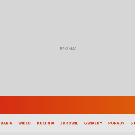
DANIA
WIDEO
KUCHNIA
ZDROWIE
GWIAZDY
PORADY
S