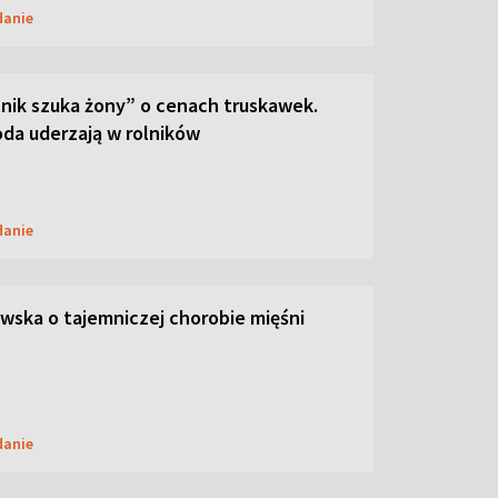
danie
lnik szuka żony” o cenach truskawek.
oda uderzają w rolników
danie
ska o tajemniczej chorobie mięśni
danie