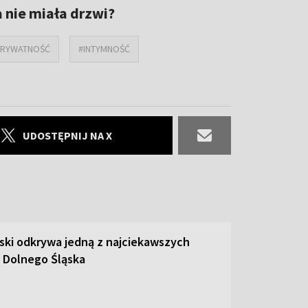
 nie miała drzwi?
PRYWATNOŚĆ
#INTYMNOŚĆ
UDOSTĘPNIJ NA X
ski odkrywa jedną z najciekawszych
 Dolnego Śląska