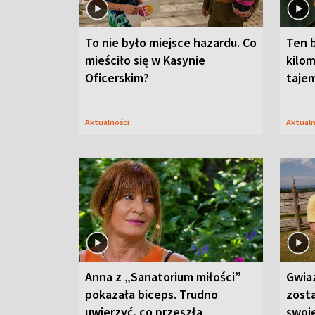
To nie było miejsce hazardu. Co
Ten 
mieściło się w Kasynie
kilom
Oficerskim?
taje
Aktualności
Aktual
Anna z „Sanatorium miłości”
Gwia
pokazała biceps. Trudno
zost
uwierzyć, co przeszła
swoj