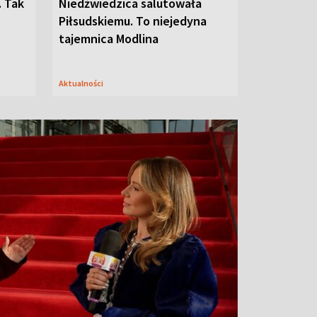
. Tak
Niedźwiedzica salutowała
Piłsudskiemu. To niejedyna
tajemnica Modlina
Aktualności