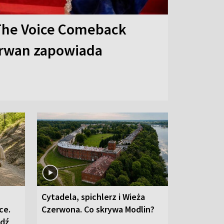
The Voice Comeback
arwan zapowiada
Cytadela, spichlerz i Wieża
ce.
Czerwona. Co skrywa Modlin?
edź