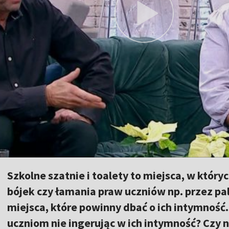
Szkolne szatnie i toalety to miejsca, w który
bójek czy łamania praw uczniów np. przez pa
miejsca, które powinny dbać o ich intymnoś
uczniom nie ingerując w ich intymność? Czy 