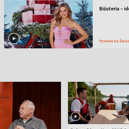
Biżuteria – i
Pytanie na Śnia