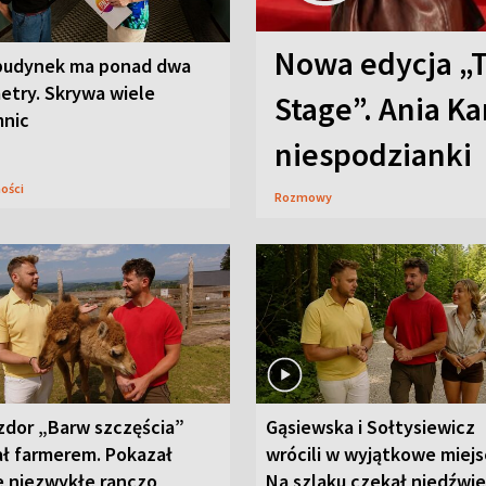
Nowa edycja „
budynek ma ponad dwa
etry. Skrywa wiele
Stage”. Ania K
mnic
niespodzianki
ności
Rozmowy
zdor „Barw szczęścia”
Gąsiewska i Sołtysiewicz
ał farmerem. Pokazał
wrócili w wyjątkowe miejs
e niezwykłe ranczo
Na szlaku czekał niedźwi