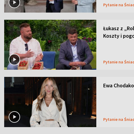
Pytanie na Śnia
Łukasz z „Ro
Koszty i pog
Pytanie na Śnia
Ewa Chodakow
Pytanie na Śnia