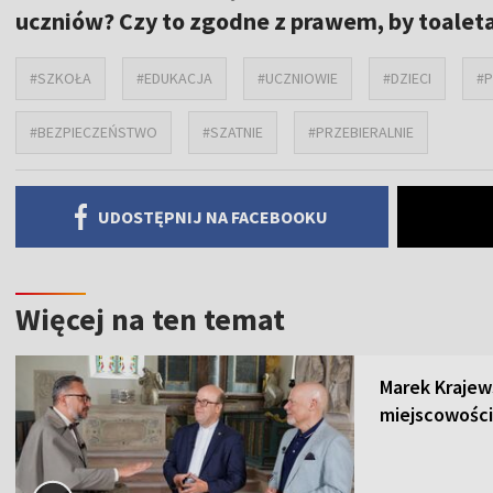
uczniów? Czy to zgodne z prawem, by toaleta
#SZKOŁA
#EDUKACJA
#UCZNIOWIE
#DZIECI
#
#BEZPIECZEŃSTWO
#SZATNIE
#PRZEBIERALNIE
UDOSTĘPNIJ NA FACEBOOKU
Więcej na ten temat
Marek Krajew
miejscowości