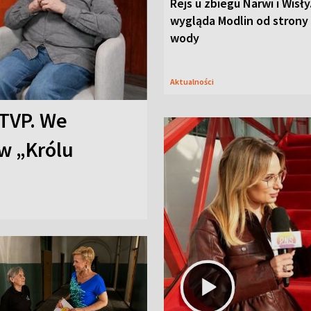
Rejs u zbiegu Narwi i Wisły
wygląda Modlin od strony
wody
Aktualności
TVP. We
w „Królu