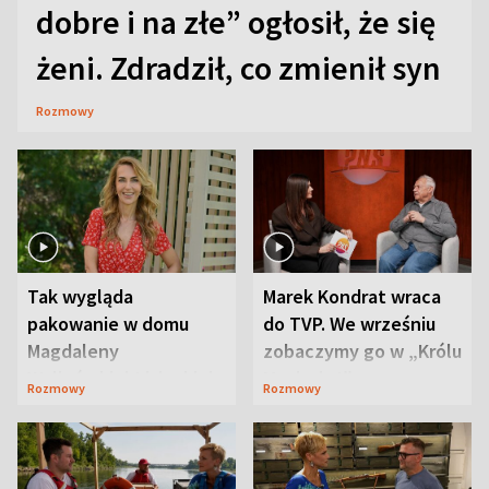
dobre i na złe” ogłosił, że się
żeni. Zdradził, co zmienił syn
Rozmowy
Tak wygląda
Marek Kondrat wraca
pakowanie w domu
do TVP. We wrześniu
Magdaleny
zobaczymy go w „Królu
Waligórskiej-Lisieckiej.
Maciusiu I”
Rozmowy
Rozmowy
Mąż nie odpuszcza