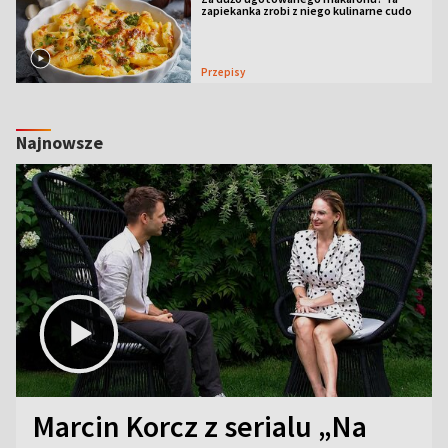
zapiekanka zrobi z niego kulinarne cudo
Przepisy
Najnowsze
Marcin Korcz z serialu „Na