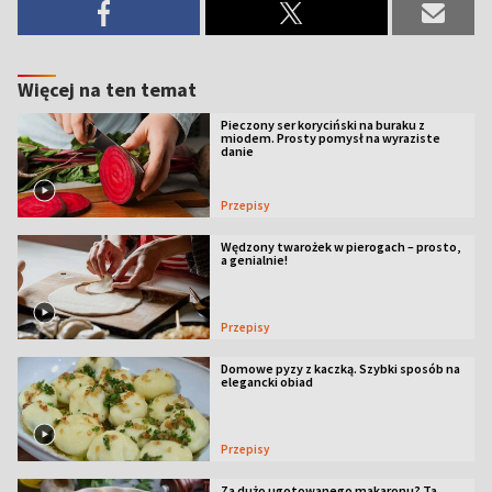
Więcej na ten temat
Pieczony ser koryciński na buraku z
miodem. Prosty pomysł na wyraziste
danie
Przepisy
Wędzony twarożek w pierogach – prosto,
a genialnie!
Przepisy
Domowe pyzy z kaczką. Szybki sposób na
elegancki obiad
Przepisy
Za dużo ugotowanego makaronu? Ta