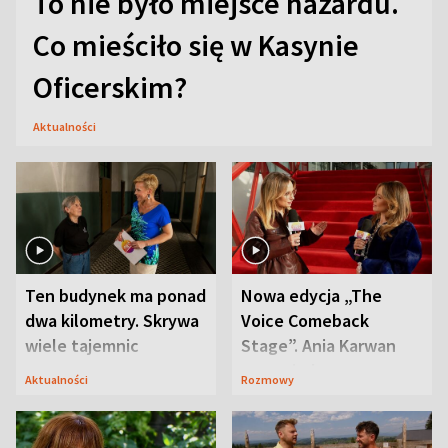
To nie było miejsce hazardu.
Co mieściło się w Kasynie
Oficerskim?
Aktualności
Ten budynek ma ponad
Nowa edycja „The
dwa kilometry. Skrywa
Voice Comeback
wiele tajemnic
Stage”. Ania Karwan
zapowiada
Aktualności
Rozmowy
niespodzianki