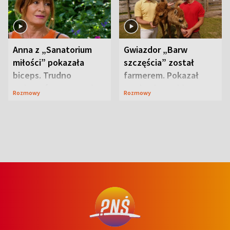
Anna z „Sanatorium
Gwiazdor „Barw
miłości” pokazała
szczęścia” został
biceps. Trudno
farmerem. Pokazał
uwierzyć, co przeszła
swoje niezwykłe
Rozmowy
Rozmowy
wcześniej
ranczo