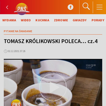
WYDANIA
WIDEO
KUCHNIA
ZDROWIE
GWIAZDY
PORADY
PYTANIE NA ŚNIADANIE
TOMASZ KRÓLIKOWSKI POLECA... cz.4
02.12.2019, 07:26