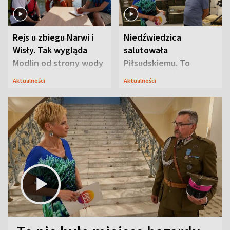
Rejs u zbiegu Narwi i
Niedźwiedzica
Wisły. Tak wygląda
salutowała
Modlin od strony wody
Piłsudskiemu. To
niejedyna tajemnica
Aktualności
Aktualności
Modlina