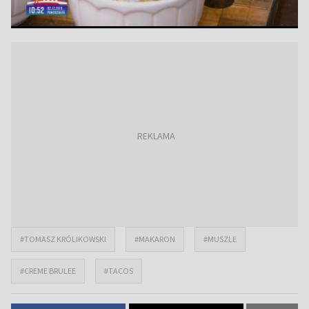
#TOMASZ KRÓLIKOWSKI
#MAKARON
#MUSZLE
#CREME BRULEE
#TACOS