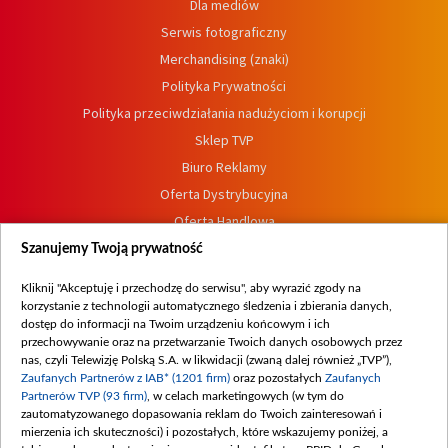
Dla mediów
Serwis fotograficzny
Merchandising (znaki)
Polityka Prywatności
Polityka przeciwdziałania nadużyciom i korupcji
Sklep TVP
Biuro Reklamy
Oferta Dystrybucyjna
Oferta Handlowa
Dostępność
Szanujemy Twoją prywatność
Moje zgody
Kliknij "Akceptuję i przechodzę do serwisu", aby wyrazić zgody na
Procedura zgłoszeń wewnętrznych
korzystanie z technologii automatycznego śledzenia i zbierania danych,
dostęp do informacji na Twoim urządzeniu końcowym i ich
przechowywanie oraz na przetwarzanie Twoich danych osobowych przez
nas, czyli Telewizję Polską S.A. w likwidacji (zwaną dalej również „TVP”),
Zaufanych Partnerów z IAB* (1201 firm)
oraz pozostałych
Zaufanych
Partnerów TVP (93 firm)
, w celach marketingowych (w tym do
zautomatyzowanego dopasowania reklam do Twoich zainteresowań i
mierzenia ich skuteczności) i pozostałych, które wskazujemy poniżej, a